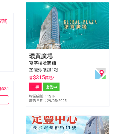
查詢
馬健邦 Jan Ma
環貿廣場
E-044229
9656 0526
寫字樓及商舖
荃灣沙咀道1號
$
315
售
萬起*
一手
出售中
@32.1
物業編號：1STR
廣告日期：29/05/2025