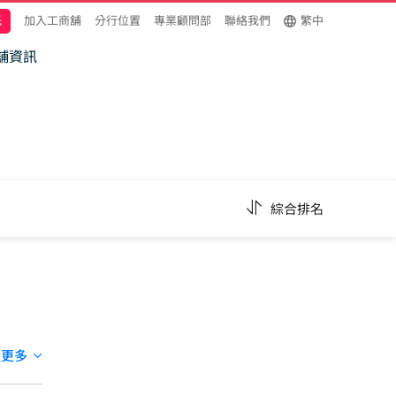
託
加入工商舖
分行位置
專業顧問部
聯絡我們
繁中
舖資訊
綜合排名
讀更多