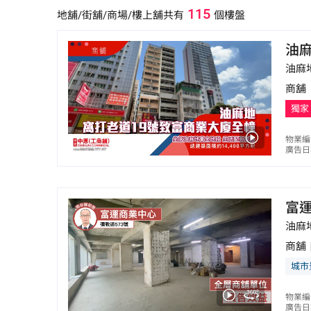
115
天后廟等，而油麻地果欄更是歷史悠久的水果批發市場
地舖/街舖/商場/樓上舖
共有
個樓盤
肅街則有馳名的玉器市場，區內其他地標有廣華醫院、
點、中港薈及歐美廣場等，而街舖則主要集中在彌敦道、上海街、砵
油
心，除了有油麻地港鐵站外，主要幹道彌敦道及佐敦道
油麻
商舖
獨家
物業編
廣告日期
富
油麻地
商舖
城市
物業編
廣告日期