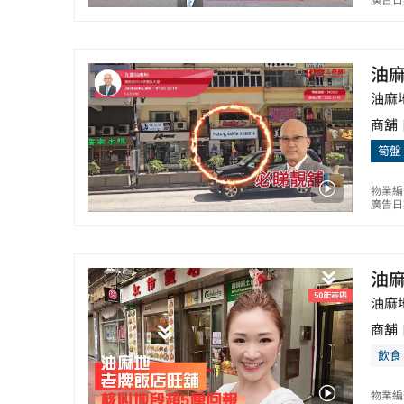
廣告日期
油
油麻
商舖
筍盤
物業編號
廣告日期
油
油麻
商舖
飲食
物業編