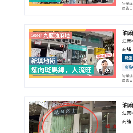
物業編
廣告日期
油
油麻
商舖
筍盤
商務
物業編號
廣告日期
油
油麻
商舖