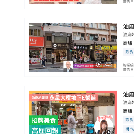
廣告日期
油
油麻
商舖
飲食
物業編
廣告日期
油
油麻
商舖
飲食
街市