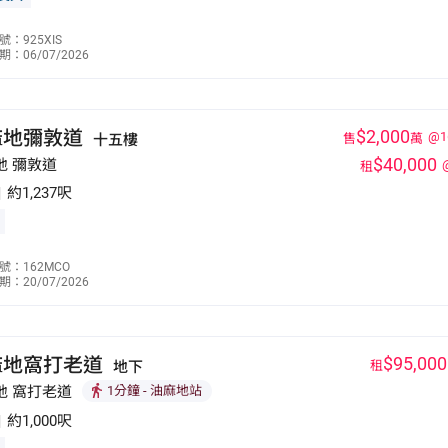
林志強
：925XIS
：06/07/2026
9190 5319
麻地彌敦道
$2,000
@1
十五樓
售
萬
$40,000
地 彌敦道
租
|
約1,237呎
陳愛如
號：162MCO
：20/07/2026
9071 9319
麻地窩打老道
$95,000
地下
租
地 窩打老道
1分鐘
- 油麻地站
|
約1,000呎