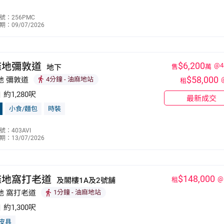
區廷生
號：256PMC
：09/07/2026
6589 8820
麻地彌敦道
$6,200
@4
地下
售
萬
$58,000
地 彌敦道
4分鐘
- 油麻地站
租
|
約1,280呎
最新成交
小食/麵包
時裝
林志強
：403AVI
：13/07/2026
9190 5319
麻地窩打老道
$148,000
@
及閣樓1A及2號舖
租
地 窩打老道
1分鐘
- 油麻地站
|
約1,300呎
皮具