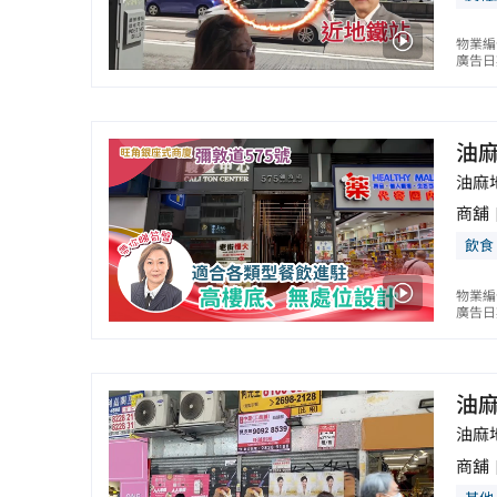
物業編號
廣告日期
油
油麻
商舖
飲食
物業編
廣告日期
油
油麻
商舖