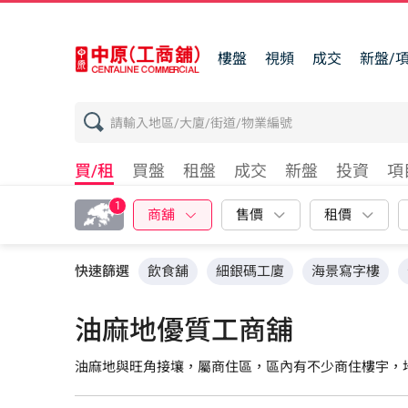
樓盤
視頻
成交
新盤/
買/租
買盤
租盤
成交
新盤
投資
項
1
商舖
售價
租價
快速篩選
飲食舖
細銀碼工廈
海景寫字樓
油麻地優質工商舖
油麻地與旺角接壤，屬商住區，區內有不少商住樓宇，
號、御金國峯及駿發花園，寫字樓大廈則主要集中在彌
場、九龍行、鴻寶商業大廈及永旺行等。 油麻地區內有不少著名歷史建築，包括油麻地警署、油麻地戲院、紅磚屋及