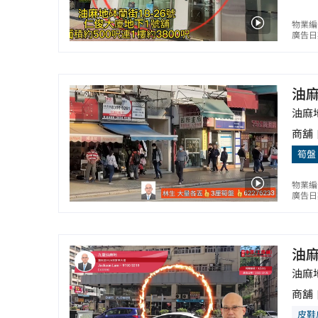
物業編
廣告日期
油
油麻
商舖
筍盤
物業編號
廣告日期
油
油麻
商舖
皮鞋