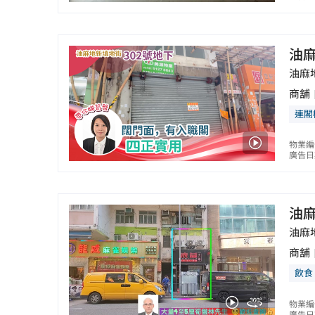
油
油麻
商舖
連閣
物業編號
廣告日期
油
油麻
商舖
飲食
物業編