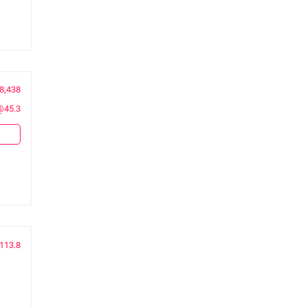
8,438
@45.3
113.8