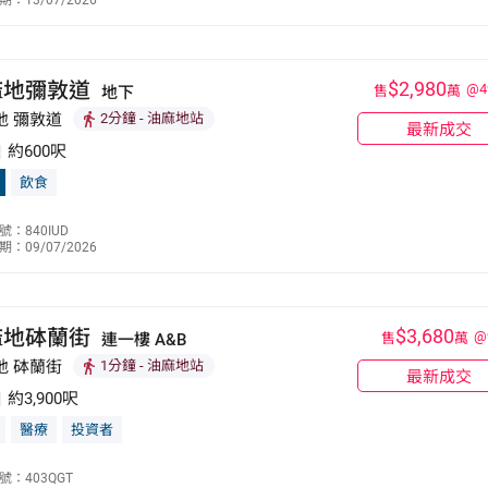
：13/07/2026
9190 5319
麻地彌敦道
$2,980
@4
地下
售
萬
地 彌敦道
2分鐘
- 油麻地站
最新成交
|
約600呎
飲食
林志強
：840IUD
：09/07/2026
9190 5319
麻地砵蘭街
$3,680
@
連一樓 A&B
售
萬
地 砵蘭街
1分鐘
- 油麻地站
最新成交
|
約3,900呎
醫療
投資者
林志強
號：403QGT