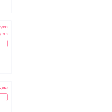
5,333
@53.3
7,860