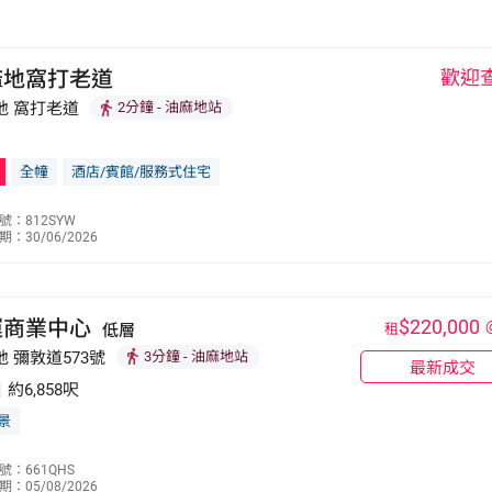
，廟街夜市則有「平民夜總會」之稱，為遊客常到之地，而甘
百老匯電影中心及梁顯利油麻地社區中心等，商場則有現時
蘭街及新填地街一帶。 油麻地位處九龍市區核
麻地窩打老道
歡迎
亦有多條小巴及巴士路線，交通十分便捷。
地 窩打老道
2分鐘
- 油麻地站
全幢
酒店/賓館/服務式住宅
陳愛如
號：812SYW
：30/06/2026
9071 9319
運商業中心
$220,000
低層
租
 彌敦道573號
3分鐘
- 油麻地站
最新成交
|
約6,858呎
景
何漢明
號：661QHS
：05/08/2026