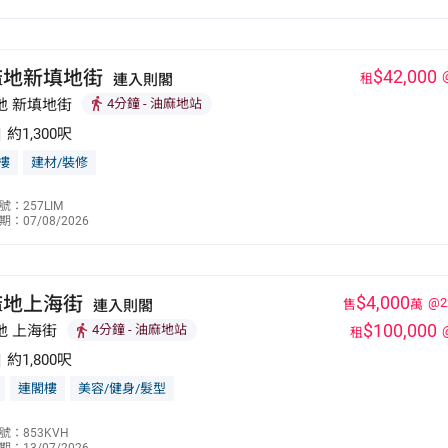
9251 0935
麻地新填地街
$42,000
連入則閣
租
地 新填地街
4分鐘
- 油麻地站
|
約1,300呎
樓
建材/裝修
錢彩鴻
：257LIM
：07/08/2026
6769 1088
麻地上海街
$4,000
@2
連入則閣
售
萬
$100,000
地 上海街
4分鐘
- 油麻地站
租
|
約1,800呎
連閣樓
美容/健身/髮型
林志強
號：853KVH