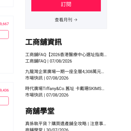
訂閱
查看月刊
9,667
工商舖資訊
工商舖FAQ【2026香港醫療中心選址指南】診所擴充選址：物業要求、人流分析與合規要點
工商舖FAQ
|
07/08/2026
九龍灣企業廣場一期一座全層4,308萬元沽 呎價約3,500元
市場快訊
|
07/08/2026
時代廣場Tiffany&Co.舊址 卡戴珊SKIMS進駐開香港首店
9,436
市場快訊
|
07/08/2026
商舖學堂
真係執平貨？購買遺產舖全攻略 | 注意事項、手續程序與按揭申請指南
商舖學堂
|
30/07/2026