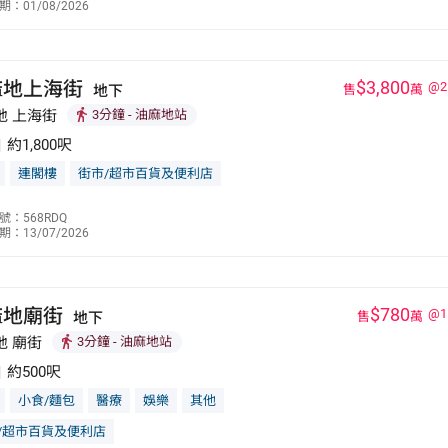
：01/08/2026
9190 5319
麻地上海街
$3,800
@2
地下
售
萬
地 上海街
3分鐘
- 油麻地站
|
約1,800呎
連閣樓
街市/超市百貨及便利店
林志強
號：568RDQ
：13/07/2026
9190 5319
麻地廟街
$780
@1
地下
售
萬
地 廟街
3分鐘
- 油麻地站
|
約500呎
小食/麵包
醫療
娛樂
其他
/超市百貨及便利店
邵敏琪