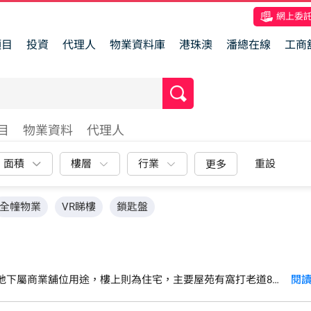
網上委
項目
投資
代理人
物業資料庫
港珠澳
潘總在線
工商
目
物業資料
代理人
面積
樓層
行業
重設
更多
全幢物業
VR睇樓
鎖匙盤
地下屬商業舖位用途，樓上則為住宅，主要屋苑有窩打老道8
閱
敦道兩旁，當中包括盤谷銀行大廈、基利商業大廈、銀座廣