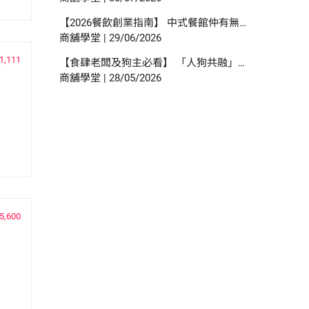
【2026餐飲創業指南】 中式餐館仲有無得做？邊類食肆數目增幅最多？研究報告中尋找餐飲創業貼士？
商舖學堂
|
29/06/2026
1,111
【食肆老闆及狗主必看】 「人狗共融」餐飲新時代 | 食環署指引懶人包！
商舖學堂
|
28/05/2026
5,600