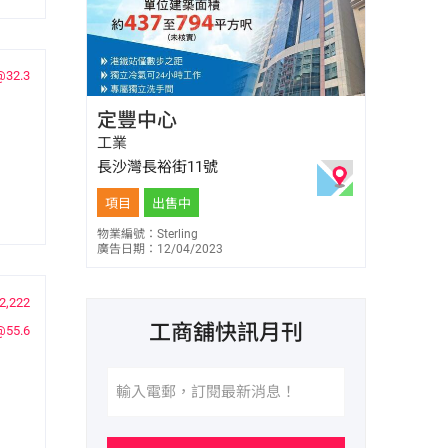
@32.3
馬健邦 Jan Ma
定豐中心
E-044229
9656 0526
工業
長沙灣長裕街11號
項目
出售中
物業編號：Sterling
廣告日期：12/04/2023
2,222
工商舖快訊月刊
@55.6