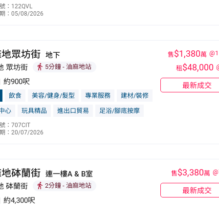
號：122QVL
：05/08/2026
9097 0152
麻地眾坊街
$1,380
@1
地下
售
萬
$48,000
地 眾坊街
5分鐘
- 油麻地站
租
|
約900呎
最新成交
飲食
美容/健身/髮型
專業服務
建材/裝修
中心
玩具精品
進出口貿易
足浴/腳底按摩
李瑛
：707CIT
：20/07/2026
9785 5238
麻地砵蘭街
$3,380
@
連一樓A & B室
售
萬
地 砵蘭街
2分鐘
- 油麻地站
最新成交
|
約4,300呎