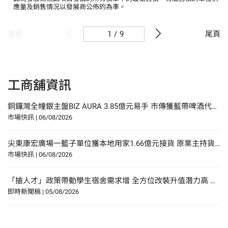
應量及銷售情況以發展商公佈的為準。
/
9
首頁
尾頁
工商舖資訊
銅鑼灣全幢銀主盤BIZ AURA 3.85億元易手 市傳獲藍帶啤酒代理商承接
市場快訊
|
06/08/2026
尖東康宏廣場一籃子單位獲本地用家1.66億元接貨 原業主持貨22年賺27%
市場快訊
|
06/08/2026
「搶人才」政策帶動學生宿舍需求增 全方位改裝升值潛力高 佐敦廟街95至97號全幢獨家放售 意向價約1.08億元
即時新聞稿
|
05/08/2026