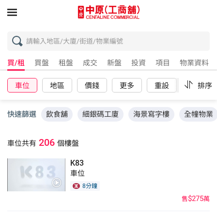
買/租
買盤
租盤
成交
新盤
投資
項目
物業資料
車位
地區
價錢
更多
重設
排序
快速篩選
飲食舖
細銀碼工廈
海景寫字樓
全幢物業
206
車位
共有
個樓盤
K83
車位
8分鐘
$275
售
萬