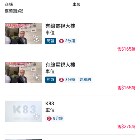
商舖
車位
嘉蘭圍3號
有線電視大樓
車位
筍盤
8分鐘
$165
售
萬
有線電視大樓
車位
筍盤
8分鐘
連租約
$165
售
萬
K83
車位
8分鐘
$275
售
萬