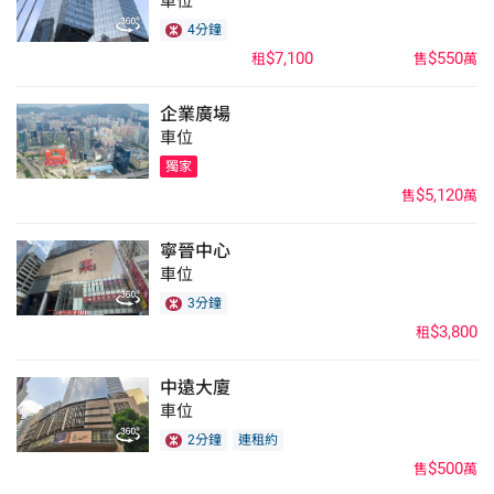
車位
4分鐘
$7,100
$550
租
售
萬
企業廣場
車位
獨家
$5,120
售
萬
寧晉中心
車位
3分鐘
$3,800
租
中遠大廈
車位
2分鐘
連租約
$500
售
萬