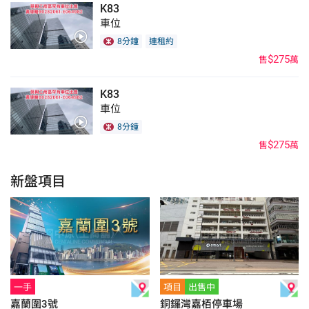
K83
車位
8分鐘
連租約
$275
售
萬
K83
車位
8分鐘
$275
售
萬
新盤項目
一手
項目
出售中
嘉蘭圍3號
銅鑼灣嘉栢停車場