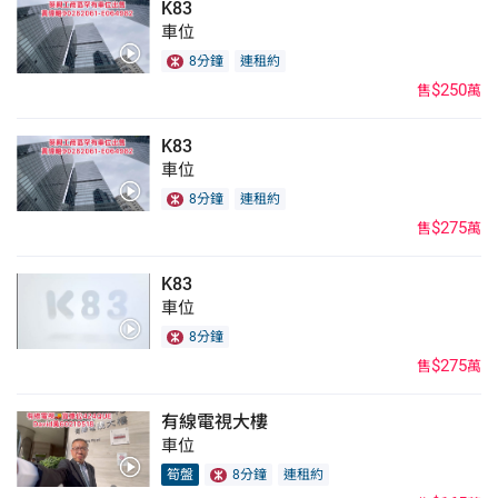
K83
車位
8分鐘
連租約
$250
售
萬
K83
車位
8分鐘
連租約
$275
售
萬
K83
車位
8分鐘
$275
售
萬
有線電視大樓
車位
筍盤
8分鐘
連租約