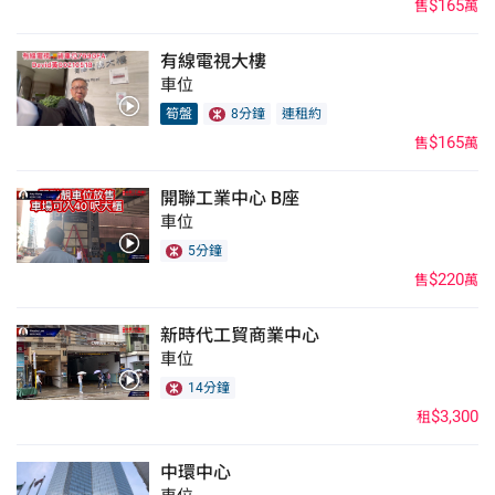
$165
售
萬
有線電視大樓
車位
筍盤
8分鐘
連租約
$165
售
萬
開聯工業中心 B座
車位
5分鐘
$220
售
萬
新時代工貿商業中心
車位
14分鐘
$3,300
租
中環中心