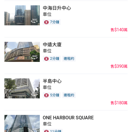
中海日升中心
車位
7分鐘
$140
售
萬
中遠大廈
車位
2分鐘
連租約
$390
售
萬
半島中心
車位
5分鐘
連租約
$180
售
萬
ONE HARBOUR SQUARE
車位
11分鐘