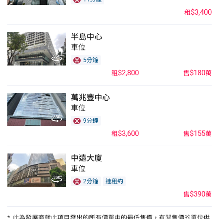
$3,400
租
半島中心
車位
5分鐘
$2,800
$180
租
售
萬
萬兆豐中心
車位
9分鐘
$3,600
$155
租
售
萬
中遠大廈
車位
2分鐘
連租約
$390
售
萬
*
此為發展商就此項目發出的所有價單中的最低售價，有關售價的單位供