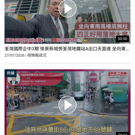
00:50
荃灣國際企中3期 愉景新城旁荃灣地鐵站A出口天直達 坐向東南高樓底無柱 四正好用落地大窗
27/07/2026 | 視頻報成交
商舖