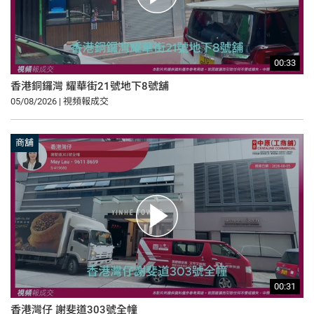
00:33
香港銅鑼灣 耀華街21號地下8號舖
05/08/2026 | 視頻報成交
商舖
00:31
香港灣仔 謝斐道303號全幢