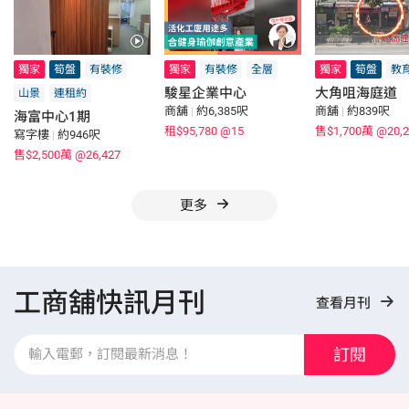
獨家
筍盤
有裝修
獨家
有裝修
全層
獨家
筍盤
教
駿星企業中心
大角咀海庭道
山景
連租約
商舖
|
約6,385呎
商舖
|
約839呎
海富中心1期
租$95,780
@15
售$1,700萬
@20,2
寫字樓
|
約946呎
售$2,500萬
@26,427
更多
工商舖快訊月刊
查看月刊
訂閱