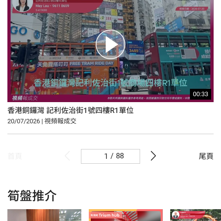
00:33
香港銅鑼灣 記利佐治街1號四樓R1單位
20/07/2026 | 視頻報成交
/
88
首頁
尾頁
筍盤推介