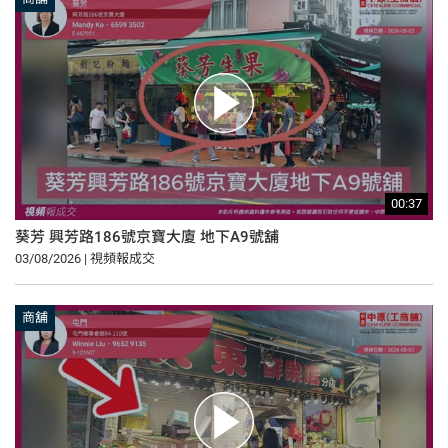
00:37
葵芳 興芳路186號京寶大廈 地下A9號舖
03/08/2026 | 視頻報成交
商舖