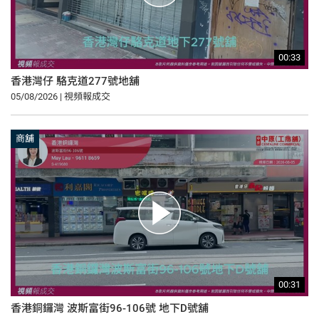
00:33
香港灣仔 駱克道277號地舖
05/08/2026 | 視頻報成交
商舖
00:31
香港銅鑼灣 波斯富街96-106號 地下D號舖