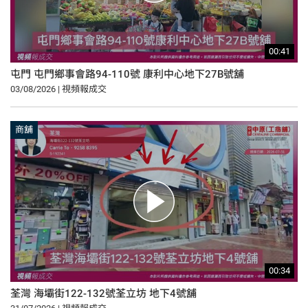
00:41
屯門 屯門鄉事會路94-110號 康利中心地下27B號舖
03/08/2026 | 視頻報成交
商舖
00:34
荃灣 海壩街122-132號荃立坊 地下4號舖