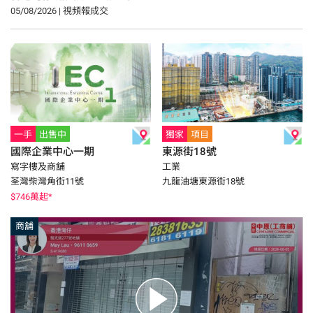
05/08/2026 | 視頻報成交
一手
出售中
獨家
項目
國際企業中心一期
東源街18號
寫字樓及商舖
工業
荃灣柴灣角街11號
九龍油塘東源街18號
$
746
萬起*
商舖