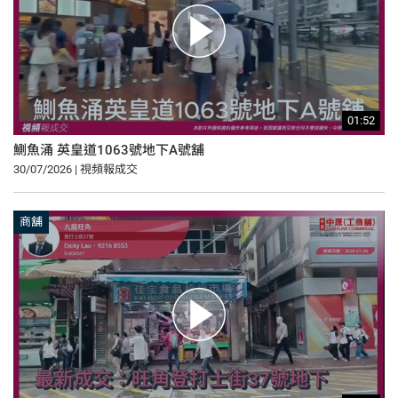
01:52
鰂魚涌 英皇道1063號地下A號舖
30/07/2026 | 視頻報成交
商舖