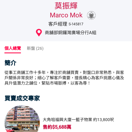
莫振輝
Marco Mok
客戶經理
S-145817
商舖部銅鑼灣廣場分行A組
個人總覽
新盤 (26)
簡介
從事工商舖工作十多年，專注於商舖買賣，對盤口非常熟悉，與客
戶關係非常良好；細心了解客戶需要，擅長精心為客戶挑選心儀及
具升值潛力之舖位，緊貼市場脈搏，以客為尊！
買賣成交專家
大角咀福興大廈一籃子物業 約13,800呎
售約$5,688萬