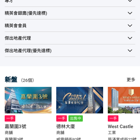
專才
精英會銀鷹(優先達標)
精英會會員
傑出地產代理
傑出地產代理(優先達標)
新盤
更多
（26個）
一手
一手
出售中
一手
嘉蘭圍3號
德林大廈
West Castle
商舖
商舖
工業
嘉蘭圍3號
威靈頓街92號
葵涌業成街22號