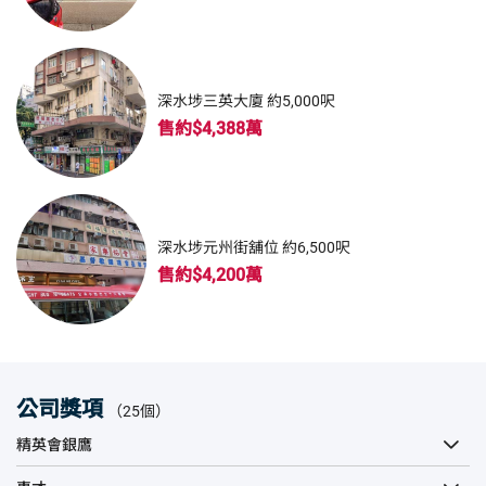
深水埗三英大廈 約5,000呎
售約$4,388萬
深水埗元州街舖位 約6,500呎
售約$4,200萬
公司獎項
（25個）
精英會銀鷹