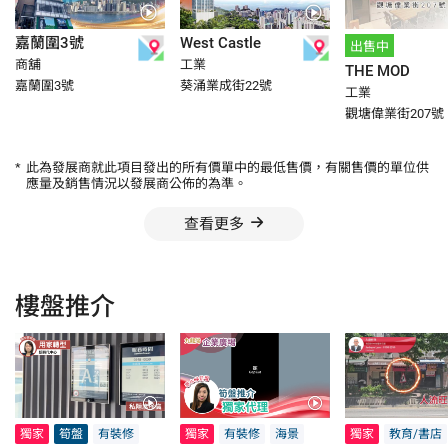
嘉蘭圍3號
West Castle
出售中
商舖
工業
THE MOD
嘉蘭圍3號
葵涌業成街22號
工業
觀塘偉業街207號
*
此為發展商就此項目發出的所有價單中的最低售價，有關售價的單位供
應量及銷售情況以發展商公佈的為準。
查看更多
樓盤推介
獨家
筍盤
有裝修
獨家
有裝修
海景
獨家
教育/書店