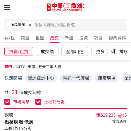
振萬廣埸
買/租
買盤
租盤
成交
新盤
投資
項目
物業資料
買賣/租賃
成交價
全部用途
更多
重設
排序
熱門：
iCITY
東傲
旺景工業大廈
快速篩選
寶源亞洲中心
電訊一代廣場
康宏廣場
星
21
共
個成交紀錄
市場消息
土地註冊處
觀塘
租$29,235
@15
振萬廣埸
低層
市場消息
工商 | 約1,949呎