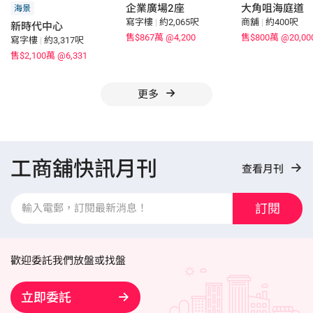
企業廣場2座
大角咀海庭道
海景
寫字樓
|
約2,065呎
商舖
|
約400呎
新時代中心
售$867萬
@4,200
售$800萬
@20,00
寫字樓
|
約3,317呎
售$2,100萬
@6,331
更多
工商舖快訊月刊
查看月刊
訂閱
歡迎委託我們放盤或找盤
立即委託