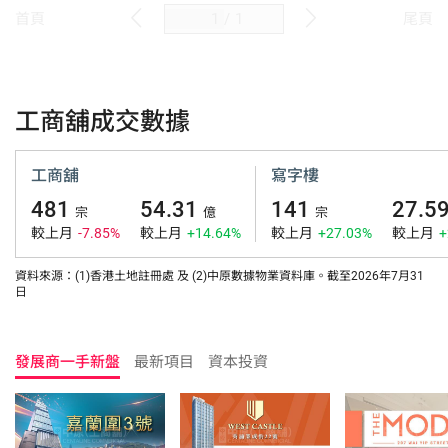
/
1
首頁
尾頁
工商舖成交數據
工商舖
寫字樓
481
54.31
141
27.5
宗
億
宗
較上月
-7.85%
較上月
+14.64%
較上月
+27.03%
較上月
+
資料來源：(1)香港土地註冊處 及 (2)中原數據物業資料庫。截至2026年7月31
日
發展商一手新盤
最新項目
資本投資