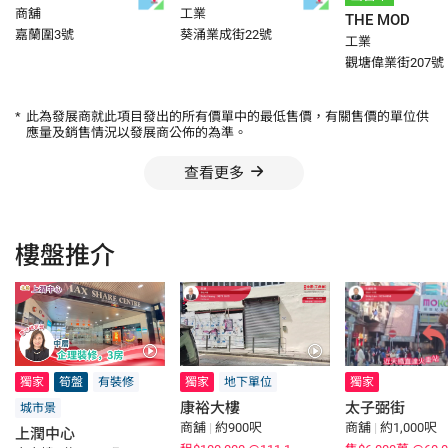
商舖
工業
THE MOD
嘉蘭圍3號
葵涌業成街22號
工業
觀塘偉業街207號
*
此為發展商就此項目發出的所有價單中的最低售價，有關售價的單位供
應量及銷售情況以發展商公佈的為準。
查看更多
樓盤推介
獨家
筍盤
有裝修
獨家
地下單位
獨家
康裕大樓
太子弼街
城市景
商舖
|
約900呎
商舖
|
約1,000呎
上潤中心