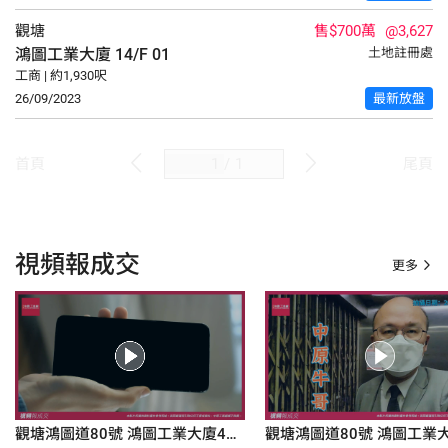
觀塘
售$700萬
@3,627
鴻圖工業大廈
14/F
01
土地註冊處
工商 | 約1,930呎
26/09/2023
最新放盤
/
1
首頁
尾頁
視頻報成交
更多
觀塘鴻圖道80號 鴻圖工業大廈4樓
觀塘鴻圖道80號 鴻圖工業大