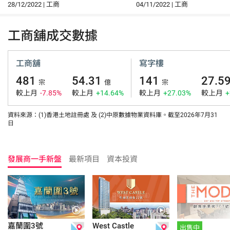
3室
樓1室
28/12/2022 | 工商
04/11/2022 | 工商
工商舖成交數據
工商舖
寫字樓
481
54.31
141
27.5
宗
億
宗
較上月
-7.85%
較上月
+14.64%
較上月
+27.03%
較上月
+
資料來源：(1)香港土地註冊處 及 (2)中原數據物業資料庫。截至2026年7月31
日
發展商一手新盤
最新項目
資本投資
嘉蘭圍3號
West Castle
出售中