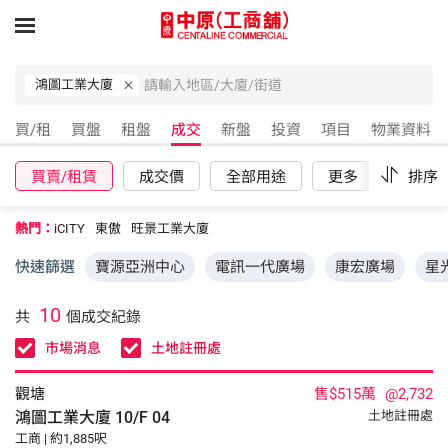
鴻圖工業大廈
買/租
買盤
租盤
成交
新盤
投資
項目
物業資料
買賣/租賃
成交價
全部用途
更多
重設
排序
熱門：
iCITY
東傲
旺景工業大廈
快速篩選
寶源亞洲中心
電訊一代廣場
康宏廣場
星
10
共
個成交紀錄
市場消息
土地註冊處
觀塘
售$515萬
@2,732
鴻圖工業大廈
10/F
04
土地註冊處
工商 | 約1,885呎