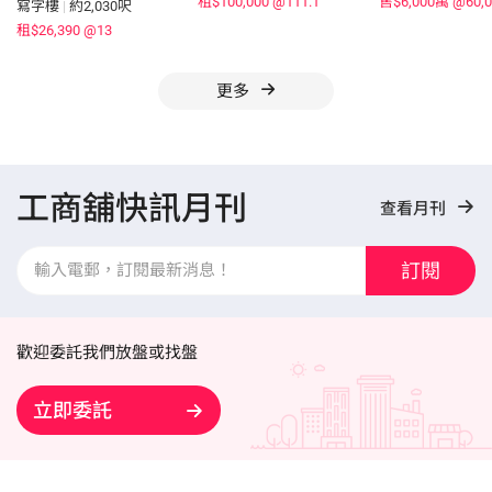
租$100,000
@111.1
售$6,000萬
@60,0
寫字樓
|
約2,030呎
租$26,390
@13
更多
工商舖快訊月刊
查看月刊
訂閱
歡迎委託我們放盤或找盤
立即委託