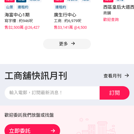
西區皇后大道
山景
連租約
連租約
商舖
海富中心1期
廣生行中心
歡迎查詢
寫字樓
|
約946呎
工商
|
約6,979呎
售$2,500萬
@26,427
售$3,141萬
@4,500
更多
工商舖快訊月刊
查看月刊
訂閱
歡迎委託我們放盤或找盤
立即委託