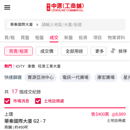
華秦國際大廈
買/租
買盤
租盤
成交
新盤
投資
項目
物業資料
買賣/租賃
成交價
全部用途
更多
重設
排序
熱門：
iCITY
東傲
旺景工業大廈
快速篩選
寶源亞洲中心
電訊一代廣場
康宏廣場
星
17
共
個成交紀錄
市場消息
土地註冊處
上環
售$400萬
@8,889
華秦國際大廈
G2 - 7
土地註冊處
商舖 | 約450呎