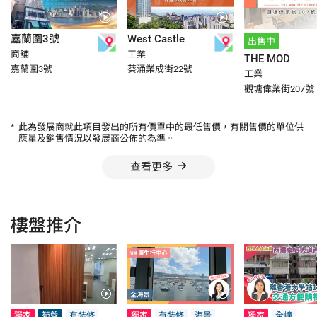
嘉蘭圍3號
West Castle
出售中
商舖
工業
THE MOD
嘉蘭圍3號
葵涌業成街22號
工業
觀塘偉業街207號
*
此為發展商就此項目發出的所有價單中的最低售價，有關售價的單位供
應量及銷售情況以發展商公佈的為準。
查看更多
樓盤推介
獨家
筍盤
有裝修
獨家
有裝修
海景
獨家
全幢