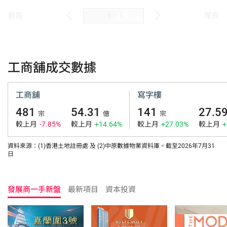
/
1
首頁
尾頁
工商舖成交數據
工商舖
寫字樓
481
54.31
141
27.5
宗
億
宗
較上月
-7.85%
較上月
+14.64%
較上月
+27.03%
較上月
+
資料來源：(1)香港土地註冊處 及 (2)中原數據物業資料庫。截至2026年7月31
日
發展商一手新盤
最新項目
資本投資