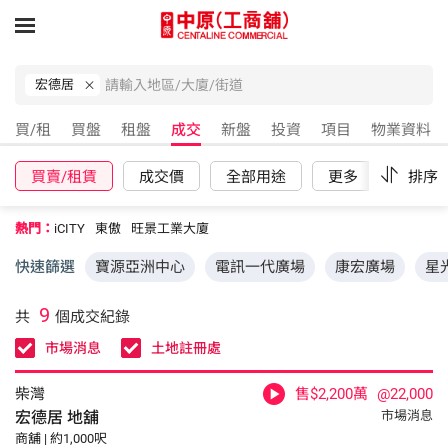
宏德居
買/租
買盤
租盤
成交
新盤
投資
項目
物業資料
買賣/租賃
成交價
全部用途
更多
重設
排序
熱門：
iCITY
東傲
旺景工業大廈
快速篩選
寶源亞洲中心
電訊一代廣場
康宏廣場
星
9
共
個成交紀錄
市場消息
土地註冊處
柴灣
售$2,200萬
@22,000
宏德居
地舖
市場消息
商舖 | 約1,000呎