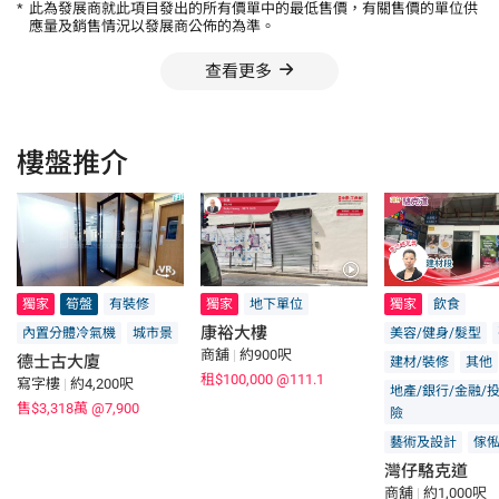
*
此為發展商就此項目發出的所有價單中的最低售價，有關售價的單位供
應量及銷售情況以發展商公佈的為準。
查看更多
樓盤推介
獨家
筍盤
有裝修
獨家
地下單位
獨家
飲食
康裕大樓
內置分體冷氣機
城市景
美容/健身/髮型
商舖
|
約900呎
德士古大廈
建材/裝修
其他
租$100,000
@111.1
寫字樓
|
約4,200呎
地產/銀行/金融/
售$3,318萬
@7,900
險
藝術及設計
傢俬
灣仔駱克道
商舖
|
約1,000呎