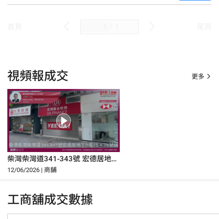
/
1
首頁
尾頁
視頻報成交
更多
柴灣柴灣道341-343號 宏德居地下
B座 75 + 76號舖
12/06/2026 | 商舖
工商舖成交數據