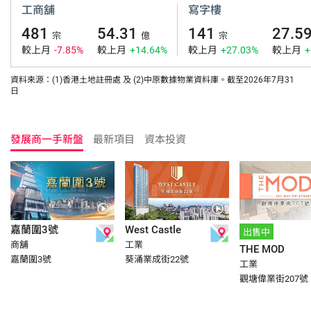
工商舖
寫字樓
481
54.31
141
27.5
宗
億
宗
較上月
-7.85%
較上月
+14.64%
較上月
+27.03%
較上月
+
資料來源：(1)香港土地註冊處 及 (2)中原數據物業資料庫。截至2026年7月31
日
發展商一手新盤
最新項目
資本投資
嘉蘭圍3號
West Castle
出售中
商舖
工業
THE MOD
嘉蘭圍3號
葵涌業成街22號
工業
觀塘偉業街207號