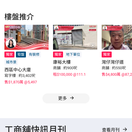
樓盤推介
獨家
筍盤
有裝修
獨家
地下單位
獨家
康裕大樓
灣仔灣仔道
城市景
商舖
|
約900呎
商舖
|
約550呎
西區中心大廈
租$100,000
@111.1
售$4,800萬
@87,2
寫字樓
|
約3,402呎
售$1,870萬
@5,497
更多
工商舖快訊月刊
查看月刊