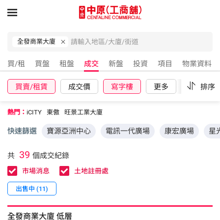
全發商業大廈
買/租
買盤
租盤
成交
新盤
投資
項目
物業資料
買賣/租賃
成交價
寫字樓
更多
重設
排序
熱門：
iCITY
東傲
旺景工業大廈
快速篩選
寶源亞洲中心
電訊一代廣場
康宏廣場
星
39
共
個成交紀錄
市場消息
土地註冊處
出售中 (11)
全發商業大廈
低層