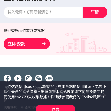
訂閱
歡迎委託我們放盤或找盤
立即委託
我們透過使用cookies以評估閣下在本網站的使用情況，為閣下
中原地產代理有限公司 牌照號碼 C-000227
提供最佳的網站體驗。繼續瀏覽本網站表示閣下同意及接受我
@ 2026 中原地產代理有限公司 Centaline Property Agency Limited 版權所
們使用cookies來收集數據。詳情請參閱我們的
Cookie政策
。
有
使用條款
私隱政策聲明
免責聲明
同意