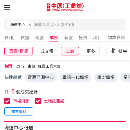
海迪中心
買/租
買盤
租盤
成交
新盤
投資
項目
物業資料
買賣/租賃
成交價
工商
更多
重設
排序
熱門：
iCITY
東傲
旺景工業大廈
快速篩選
寶源亞洲中心
電訊一代廣場
康宏廣場
星
5
共
個成交紀錄
市場消息
土地註冊處
物業資料
海迪中心
低層