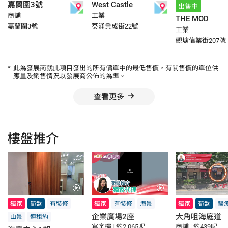
嘉蘭圍3號
West Castle
出售中
商舖
工業
THE MOD
嘉蘭圍3號
葵涌業成街22號
工業
觀塘偉業街207號
*
此為發展商就此項目發出的所有價單中的最低售價，有關售價的單位供
應量及銷售情況以發展商公佈的為準。
查看更多
樓盤推介
獨家
筍盤
有裝修
獨家
有裝修
海景
獨家
筍盤
醫
企業廣場2座
大角咀海庭道
山景
連租約
寫字樓
|
約2,065呎
商舖
|
約439呎