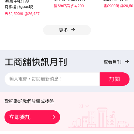
海富中心1期
售$867萬
@4,200
售$900萬
@20,50
寫字樓
|
約946呎
售$2,500萬
@26,427
更多
工商舖快訊月刊
查看月刊
訂閱
歡迎委託我們放盤或找盤
立即委託