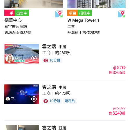
一手
出售中
項目
招租中
德華中心
W Mega Tower 1
寫字樓及商舖
工業
觀塘鴻圖道32號
荃灣德士古道252號
雲之端
中層
工商
|
約460呎
10分鐘
@5,789
$266
售
萬
雲之端
中層
工商
|
約422呎
10分鐘
連租約
@5,877
$248
售
萬
雲之端
低層