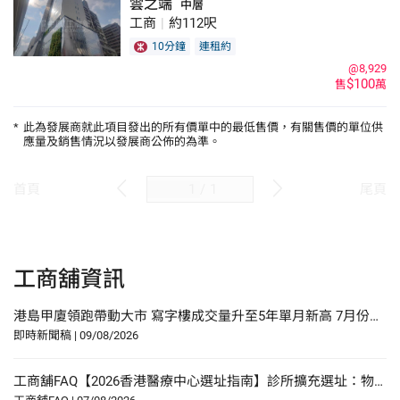
雲之端
中層
工商
|
約112呎
10分鐘
連租約
@8,929
$100
售
萬
*
此為發展商就此項目發出的所有價單中的最低售價，有關售價的單位供
應量及銷售情況以發展商公佈的為準。
/
1
首頁
尾頁
工商舖資訊
港島甲廈領跑帶動大市 寫字樓成交量升至5年單月新高 7月份工商舖買賣成交錄430宗 連續3月維持逾400宗
即時新聞稿
|
09/08/2026
工商舖FAQ【2026香港醫療中心選址指南】診所擴充選址：物業要求、人流分析與合規要點