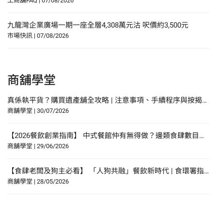
工商舖FAQ
|
07/08/2026
九龍灣企業廣場一期一座全層4,308萬元沽 呎價約3,500元
市場快訊
|
07/08/2026
商舖學堂
真係執平貨？購買遺產舖全攻略 | 注意事項、手續程序與按揭申請指南
商舖學堂
|
30/07/2026
【2026餐飲創業指南】 中式餐館仲有無得做？邊類食肆數目增幅最多？研究報告中尋找餐飲創業貼士？
商舖學堂
|
29/06/2026
【食肆老闆及狗主必看】 「人狗共融」餐飲新時代 | 食環署指引懶人包！
商舖學堂
|
28/05/2026