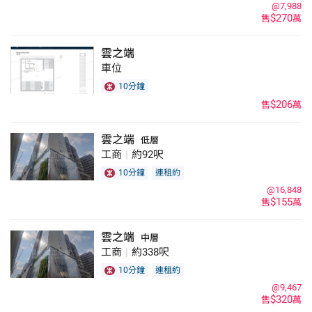
@7,988
$270
售
萬
雲之端
車位
10分鐘
$206
售
萬
雲之端
低層
工商
|
約92呎
10分鐘
連租約
@16,848
$155
售
萬
雲之端
中層
工商
|
約338呎
10分鐘
連租約
@9,467
$320
售
萬