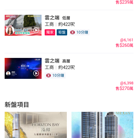
$239
售
萬
雲之端
低層
工商
|
約422呎
獨家
筍盤
10分鐘
@6,161
$260
售
萬
雲之端
高層
工商
|
約422呎
10分鐘
@6,398
$270
售
萬
新盤項目