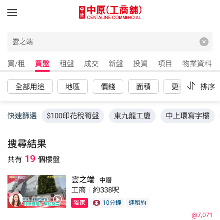
買/租
買盤
租盤
成交
新盤
投資
項目
物業資料
全部用途
地區
價錢
面積
更多
排序
重
快速篩選
$100印花稅筍盤
東九龍工廈
中上環寫字樓
搜尋結果
19
共有
個樓盤
雲之端
中層
工商
|
約338呎
獨家
10分鐘
連租約
@7,071