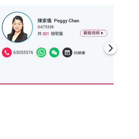
陳家儀
Peggy Chan
S-675338
觀看視頻
共
321
個筍盤
63055576
925
約睇樓