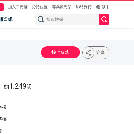
託
加入工商舖
分行位置
專業顧問部
聯絡我們
繁中
舖資訊
線上查詢
分享
1,249
約
呎
字樓
字樓
層