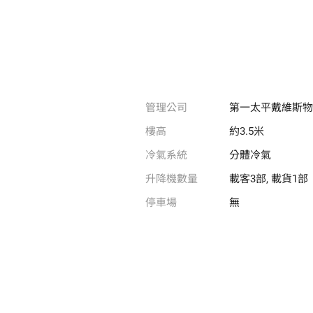
管理公司
第一太平戴維斯
樓高
約3.5米
冷氣系統
分體冷氣
升降機數量
載客3部, 載貨1部
停車場
無