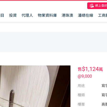
網上委
項目
投資
代理人
物業資料庫
港珠澳
潘總在線
工商
$1,124
售
萬
@9,000
用途
寫
種類
寫
樓層
高