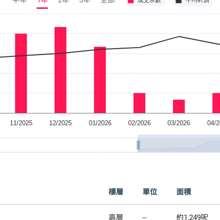
半年
1年
2年
3年
全部
樓層
單位
面積
高層
--
約1,249呎