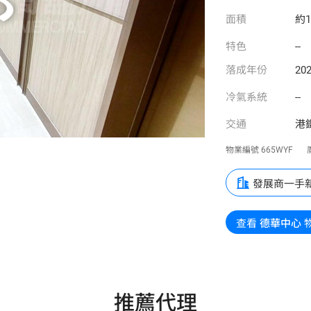
面積
約1
特色
--
落成年份
202
冷氣系統
--
交通
港
物業編號
665WYF
發展商一手
查看
德華中心
推薦代理