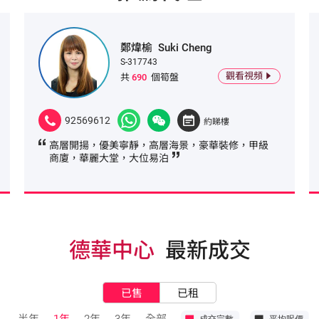
鄭煒榆
Suki Cheng
S-317743
觀看視頻
共
690
個筍盤
92569612
約睇樓
高層開揚，優美寧靜，高層海景，豪華裝修，甲級
商廈，華麗大堂，大位易泊
德華中心
最新成交
已售
已租