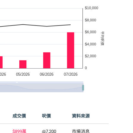
成交價
呎價
資料來源
$899萬
@7,200
市場消息