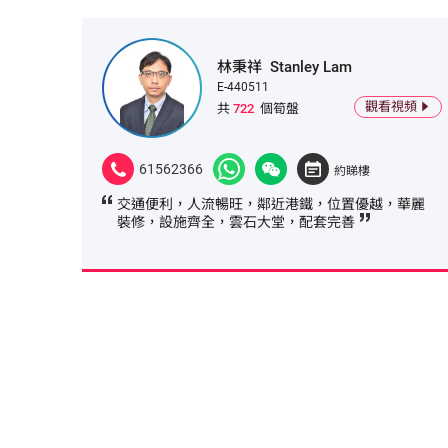
林秉祥
Stanley Lam
E-440511
觀看視頻
共
722
個筍盤
61562366
約睇樓
交通便利，人流暢旺，鄰近港鐵，位置優越，華麗
裝修，設施齊全，雲石大堂，配套完善