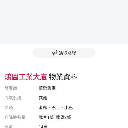
獲取路線
鴻圖工業大廈
物業資料
發展商
華懋集團
冷氣系統
其他
交通
港鐵、巴士、小巴
升降機數量
載客1部, 載貨2部
層數
14層