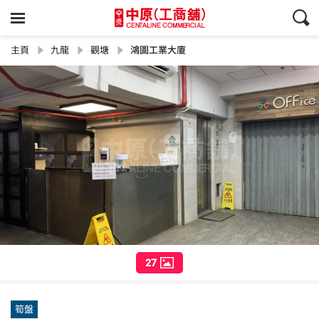
主頁
九龍
觀塘
鴻圖工業大廈
27
筍盤