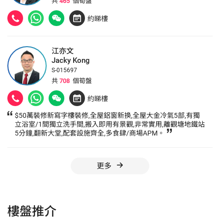
共
465
個筍盤
約睇樓
江亦文
Jacky Kong
S-015697
共
708
個筍盤
約睇樓
$50萬裝修新寫字樓裝修,全屋鋁窗新换,全屋大金冷氣5部,有獨
立浴室/1間獨立洗手間,搬入即用有景觀,非常實用,離觀塘地鐵站
5分鐘,翻新大堂,配套設施齊全,多食肆/商場APM。
更多
樓盤推介