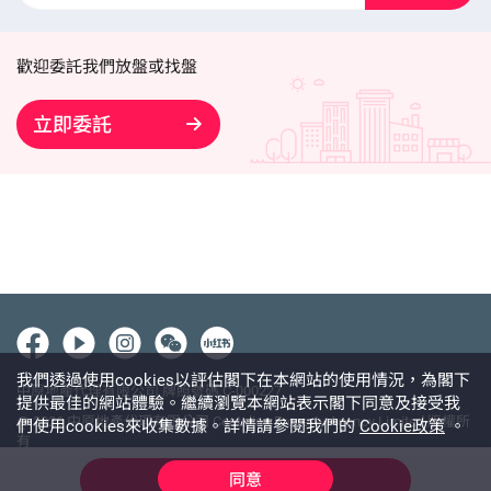
歡迎委託我們放盤或找盤
立即委託
我們透過使用cookies以評估閣下在本網站的使用情況，為閣下
中原地產代理有限公司 牌照號碼 C-000227
提供最佳的網站體驗。繼續瀏覽本網站表示閣下同意及接受我
@ 2026 中原地產代理有限公司 Centaline Property Agency Limited 版權所
們使用cookies來收集數據。詳情請參閱我們的
Cookie政策
。
有
使用條款
私隱政策聲明
免責聲明
同意
線上查詢