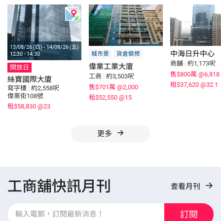
13/08/26 (四) - 14/08/26 (五)
中海日升中心
城市景
貨倉裝修
12:30 - 14:30
商舖
|
約1,173呎
偉業工業大廈
開放日
售$800萬
@6,818
工商
|
約3,503呎
絲寶國際大廈
租$37,620
@32.1
售$701萬
@2,000
寫字樓
|
約2,558呎
偉業街108號
租$52,550
@15
租$58,830
@23
更多
工商舖快訊月刊
查看月刊
訂閱