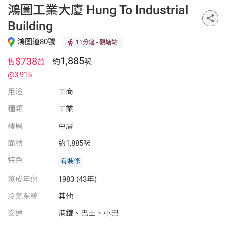
鴻圖工業大廈 Hung To Industrial
Building
鴻圖道80號
11分鐘
- 觀塘站
1,885
$738
售
約
呎
萬
@3,915
用途
工商
種類
工業
樓層
中層
面積
約1,885呎
特色
有裝修
落成年份
1983 (43年)
冷氣系統
其他
交通
港鐵、巴士、小巴