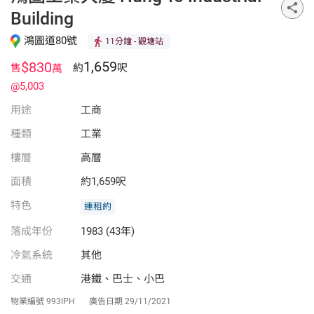
Building
鴻圖道80號
11分鐘
- 觀塘站
1,659
$830
售
約
呎
萬
@5,003
用途
工商
種類
工業
樓層
高層
面積
約1,659呎
特色
連租約
落成年份
1983 (43年)
冷氣系統
其他
交通
港鐵、巴士、小巴
物業編號
993IPH
廣告日期
29/11/2021