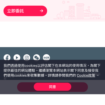
立即委託
我們透過使用cookies以評估閣下在本網站的使用情況，為閣下
中原地產代理有限公司 牌照號碼 C-000227
提供最佳的網站體驗。繼續瀏覽本網站表示閣下同意及接受我
@ 2026 中原地產代理有限公司 Centaline Property Agency Limited 版權所
們使用cookies來收集數據。詳情請參閱我們的
Cookie政策
。
有
使用條款
私隱政策聲明
免責聲明
同意
線上查詢