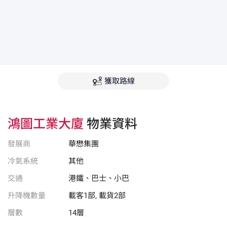
獲取路線
鴻圖工業大廈
物業資料
發展商
華懋集團
冷氣系統
其他
交通
港鐵、巴士、小巴
升降機數量
載客1部, 載貨2部
層數
14層