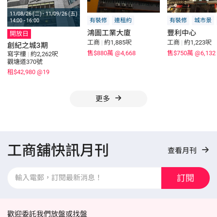
11/08/26 (二) - 11/09/26 (五)
有裝修
連租約
有裝修
城市景
14:00 - 16:00
鴻圖工業大廈
豐利中心
開放日
工商
|
約1,885呎
工商
|
約1,223呎
創紀之城3期
售$880萬
@4,668
售$750萬
@6,132
寫字樓
|
約2,262呎
觀塘道370號
租$42,980
@19
更多
工商舖快訊月刊
查看月刊
訂閱
歡迎委託我們放盤或找盤