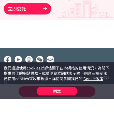
立即委託
我們透過使用cookies以評估閣下在本網站的使用情況，為閣下
中原地產代理有限公司 牌照號碼 C-000227
提供最佳的網站體驗。繼續瀏覽本網站表示閣下同意及接受我
@ 2026 中原地產代理有限公司 Centaline Property Agency Limited 版權所
們使用cookies來收集數據。詳情請參閱我們的
Cookie政策
。
有
使用條款
私隱政策聲明
免責聲明
同意
線上查詢