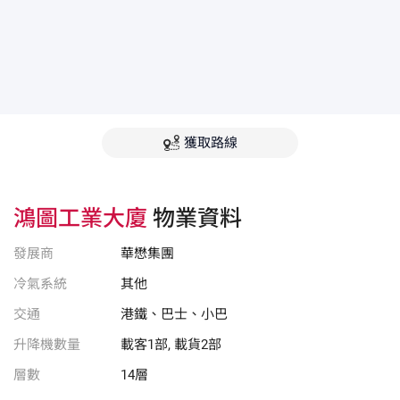
獲取路線
鴻圖工業大廈
物業資料
發展商
華懋集團
冷氣系統
其他
交通
港鐵、巴士、小巴
升降機數量
載客1部, 載貨2部
層數
14層