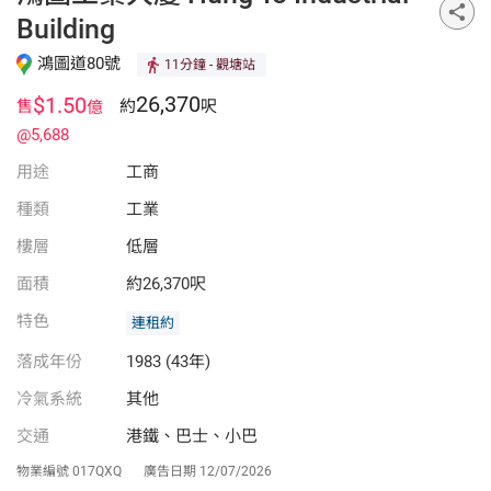
Building
鴻圖道80號
11分鐘
- 觀塘站
26,370
$1.50
售
約
呎
億
@5,688
用途
工商
種類
工業
樓層
低層
面積
約26,370呎
特色
連租約
落成年份
1983 (43年)
冷氣系統
其他
交通
港鐵、巴士、小巴
物業編號
017QXQ
廣告日期
12/07/2026