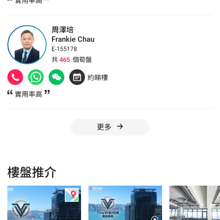
實用率高
周澤培
Frankie Chau
E-155178
共
465
個筍盤
約睇樓
實用率高
更多
樓盤推介