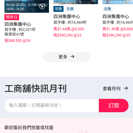
20/08/26 (四) - 21/08/26 (五)
筍盤
全層
全層
14:00 - 16:00
四洲集團中心
四洲集團中心
開放日
寫字樓
|
約16,969呎
寫字樓
|
約16,96
四洲集團中心
售$1.44億
@8,500
售$1.49億
@8,800
寫字樓
|
約2,021呎
敬業街41號
租$390,290
@23
租$390,290
@23
租$48,500
@24
更多
工商舖快訊月刊
查看月刊
訂閱
歡迎委託我們放盤或找盤