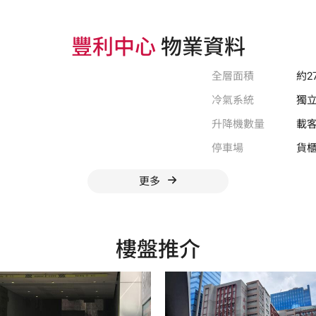
豐利中心
物業資料
全層面積
約27
冷氣系統
獨
升降機數量
載客
停車場
貨櫃
更多
樓盤推介