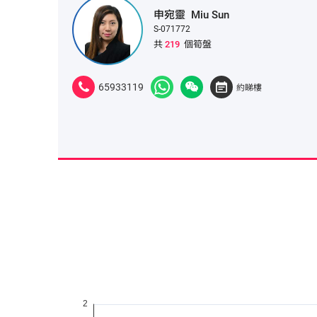
申宛靈
Miu Sun
S-071772
共
219
個筍盤
65933119
約睇樓