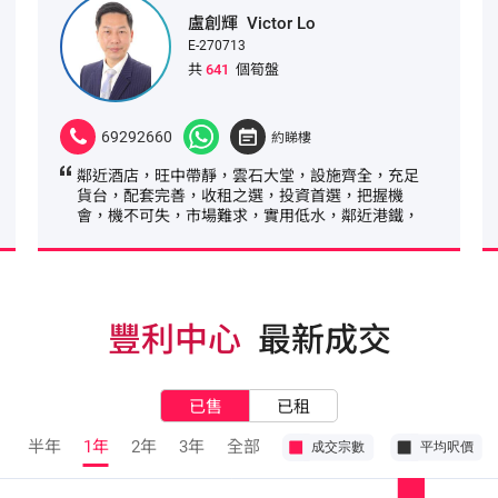
盧創輝
Victor Lo
E-270713
共
641
個筍盤
69292660
約睇樓
鄰近酒店，旺中帶靜，雲石大堂，設施齊全，充足
貨台，配套完善，收租之選，投資首選，把握機
會，機不可失，市場難求，實用低水，鄰近港鐵，
人流暢旺，交通便利，位置優越，核心地位，人流
如鯽，地標建築，黃金地段，尊貴地段，食肆林
立，出入方便
豐利中心
最新成交
已售
已租
半年
1年
2年
3年
全部