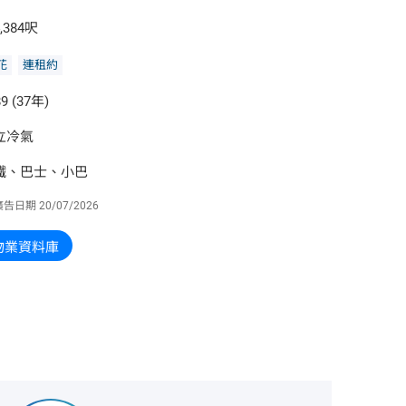
,384呎
花
連租約
9 (37年)
立冷氣
鐵、巴士、小巴
廣告日期
20/07/2026
物業資料庫