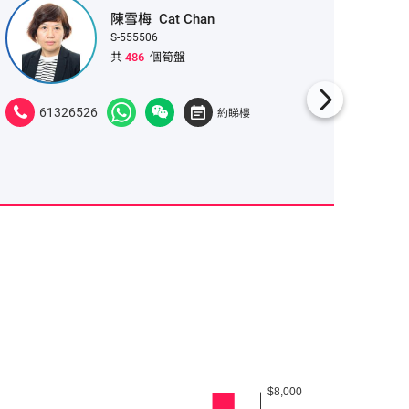
陳雪梅
Cat Chan
S-555506
共
486
個筍盤
61326526
921
約睇樓