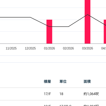
樓層
單位
面積
17/F
18
約1,064呎