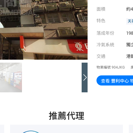
面積
約4
特色
天
落成年份
198
冷氣系統
獨
交通
港
物業編號
904JKG
查看
豐利中心
推薦代理