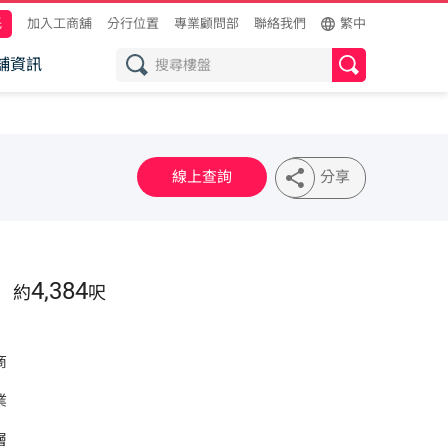
託
加入工商舖
分行位置
專業顧問部
聯絡我們
繁中
舖資訊
線上查詢
分享
4,384
約
呎
商
業
層