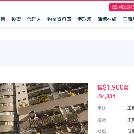
網上委
項目
投資
代理人
物業資料庫
港珠澳
潘總在線
工商
$1,900
售
萬
@4,334
用途
工
種類
工
樓層
低