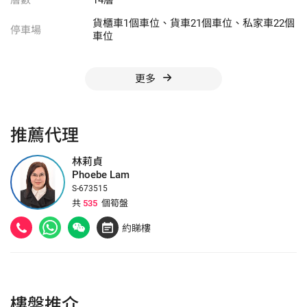
層數
14層
貨櫃車1個車位、貨車21個車位、私家車22個
停車場
車位
更多
推薦代理
林莉貞
Phoebe Lam
S-673515
共
535
個筍盤
約睇樓
樓盤推介