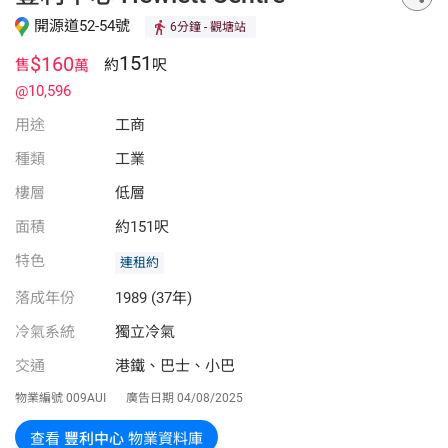
開源道52-54號
6分鐘
- 觀塘站
151
$160
售
約
呎
萬
@10,596
用途
工商
種類
工業
樓層
低層
面積
約151呎
特色
連租約
落成年份
1989 (37年)
冷氣系統
獨立冷氣
交通
港鐵、巴士、小巴
物業編號
009AUI
廣告日期
04/08/2025
查看
豐利中心
物業資料庫