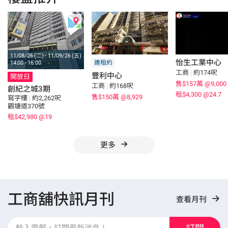
11/08/26 (二) - 11/09/26 (五)
怡生工業中心
連租約
14:00 - 16:00
工商
|
約174呎
豐利中心
開放日
售$157萬
@9,000
工商
|
約168呎
創紀之城3期
租$4,300
@24.7
售$150萬
@8,929
寫字樓
|
約2,262呎
觀塘道370號
租$42,980
@19
更多
工商舖快訊月刊
查看月刊