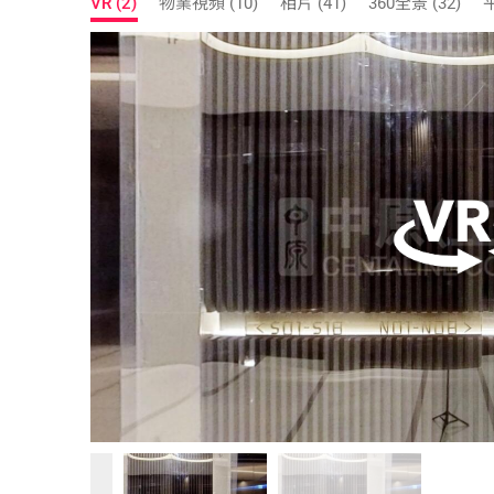
VR (2)
物業視頻 (10)
相片 (41)
360全景 (32)
平