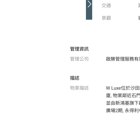
交通
景觀
管理資訊
管理公司
啟勝管理服務有
描述
物業描述
W Luxe位於
廈, 物業鄰近石
並由新鴻基旗下啟
廣場2期, 永