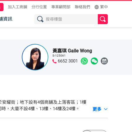
託
加入工商舖
分行位置
專業顧問部
聯絡我們
繁中
舖資訊
黃嘉琪 Gaile Wong
S-125061
6652 3001
設於安耀街；地下設有4個商舖及上落客區；1樓
更多