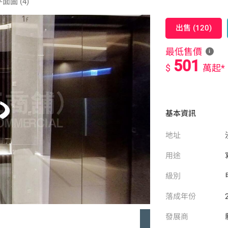
面圖 (4)
出售 (120)
最低售價
i
501
$
萬起*
基本資訊
地址
用途
級別
落成年份
發展商