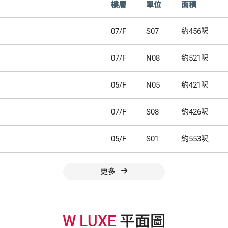
樓層
單位
面積
07/F
S07
約456呎
07/F
N08
約521呎
05/F
N05
約421呎
07/F
S08
約426呎
05/F
S01
約553呎
更多
W LUXE
平面圖