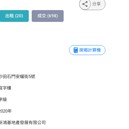
分享
出租 (20)
成交 (698)
按揭計算機
沙田石門安耀街5號
寫字樓
甲級
2020年
新鴻基地產發展有限公司