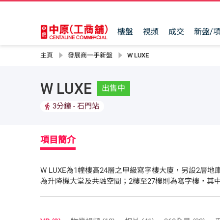
樓盤
視頻
成交
新盤/
主頁
發展商一手新盤
W LUXE
W LUXE
出售中
3分鐘
- 石門站
項目簡介
W LUXE為1幢樓高24層之甲級寫字樓大廈，另設2