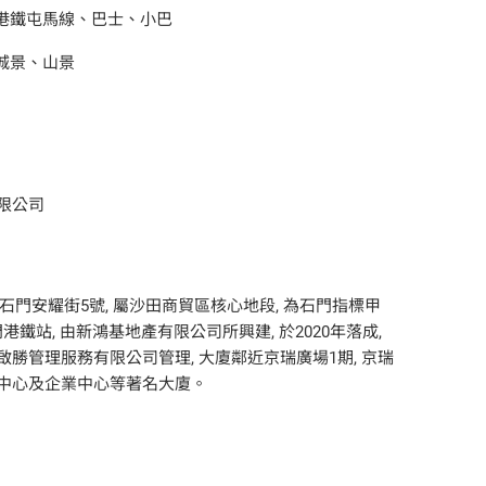
港鐵屯馬線、巴士、小巴
城景、山景
限公司
沙田石門安耀街5號, 屬沙田商貿區核心地段, 為石門指標甲
門港鐵站, 由新鴻基地產有限公司所興建, 於2020年落成,
勝管理服務有限公司管理, 大廈鄰近京瑞廣場1期, 京瑞
得利中心及企業中心等著名大廈。