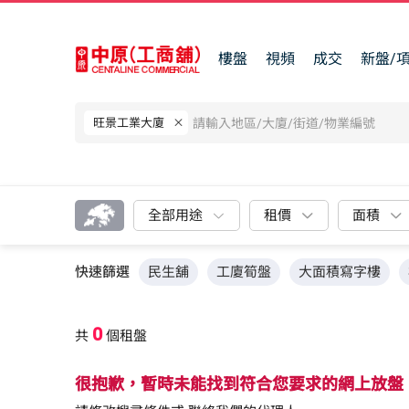
樓盤
視頻
成交
新盤/
旺景工業大廈
全部用途
租價
面積
快速篩選
民生舖
工廈筍盤
大面積寫字樓
0
共
個租盤
很抱歉，暫時未能找到符合您要求的網上放盤