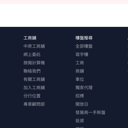
工商舖
樓盤搜尋
中原工商舖
全部樓盤
網上委託
寫字樓
按揭計算機
工商
聯絡我們
商舖
有關工商舖
車位
加入工商舖
獨家代理
分行位置
招標
專業顧問部
開放日
發展商一手新盤
投資