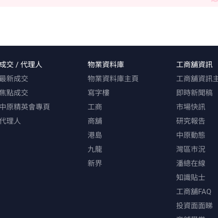
成交 / 代理人
物業資料庫
工商舖資訊
最新成交
物業資料庫主頁
工商舖資訊
焦點成交
寫字樓
即時新聞稿
中原精英會專頁
工商
市場快訊
代理人
商舖
研究報告
港島
中原動態
九龍
灣區市況
新界
潘總在線
知識貼士
工商舖FAQ
投資面面睇