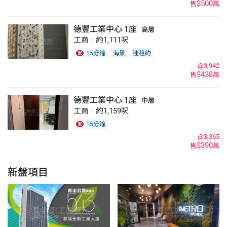
$500
售
萬
德豐工業中心 1座
高層
工商
|
約1,111呎
15分鐘
海景
連租約
@3,942
$438
售
萬
德豐工業中心 1座
中層
工商
|
約1,159呎
15分鐘
@3,365
$390
售
萬
新盤項目