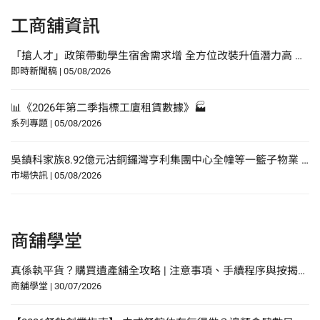
工商舖資訊
「搶人才」政策帶動學生宿舍需求增 全方位改裝升值潛力高 佐敦廟街95至97號全幢獨家放售 意向價約1.08億元
即時新聞稿
|
05/08/2026
📊《2026年第二季指標工廈租賃數據》🏭
系列專題
|
05/08/2026
吳鎮科家族8.92億元沽銅鑼灣亨利集團中心全幢等一籃子物業 帳蝕近五成
市場快訊
|
05/08/2026
商舖學堂
真係執平貨？購買遺產舖全攻略 | 注意事項、手續程序與按揭申請指南
商舖學堂
|
30/07/2026