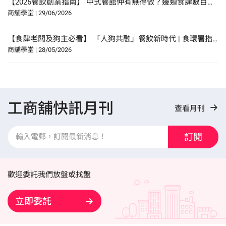
【2026餐飲創業指南】 中式餐館仲有無得做？邊類食肆數目增幅最多？研究報告中尋找餐飲創業貼士？
商舖學堂
|
29/06/2026
【食肆老闆及狗主必看】 「人狗共融」餐飲新時代 | 食環署指引懶人包！
商舖學堂
|
28/05/2026
工商舖快訊月刊
查看月刊
訂閱
歡迎委託我們放盤或找盤
立即委託