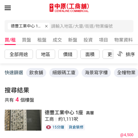
德豐工業中心 1座
買/租
買盤
租盤
成交
新盤
投資
項目
物業資料
全部用途
地區
價錢
面積
更多
排序
重
快速篩選
飲食舖
細銀碼工廈
海景寫字樓
全幢物業
搜尋結果
4
共有
個樓盤
德豐工業中心 1座
高層
工商
|
約1,111呎
15分鐘
貨倉裝修
@4,500