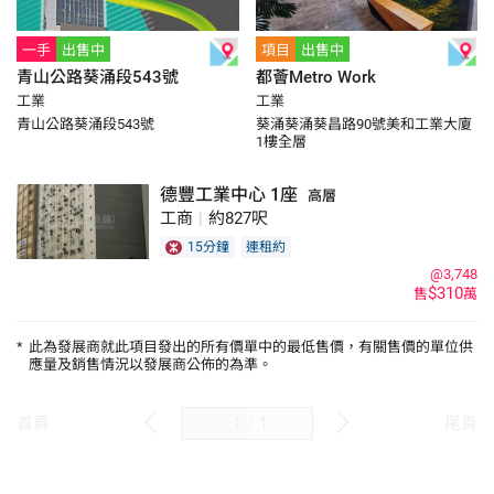
一手
出售中
項目
出售中
青山公路葵涌段543號
都薈Metro Work
工業
工業
青山公路葵涌段543號
葵涌葵涌葵昌路90號美和工業大廈
1樓全層
德豐工業中心 1座
高層
工商
|
約827呎
15分鐘
連租約
@3,748
$310
售
萬
*
此為發展商就此項目發出的所有價單中的最低售價，有關售價的單位供
應量及銷售情況以發展商公佈的為準。
/
1
首頁
尾頁