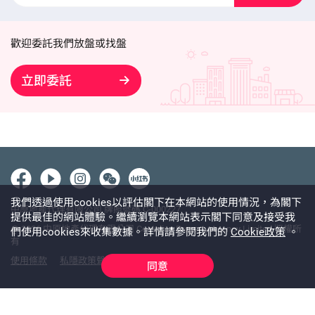
歡迎委託我們放盤或找盤
立即委託
我們透過使用cookies以評估閣下在本網站的使用情況，為閣下
中原地產代理有限公司 牌照號碼 C-000227
提供最佳的網站體驗。繼續瀏覽本網站表示閣下同意及接受我
@ 2026 中原地產代理有限公司 Centaline Property Agency Limited 版權所
們使用cookies來收集數據。詳情請參閱我們的
Cookie政策
。
有
使用條款
私隱政策聲明
免責聲明
同意