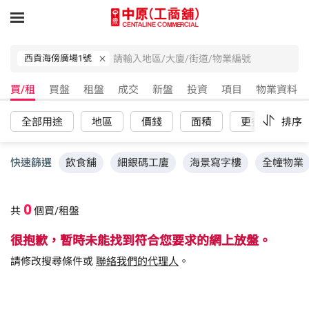
西貢海傍廣場1號
買/租
買盤
租盤
成交
新盤
投資
項目
物業資料
全部用途
地區
價錢
面積
更多
排序
重
快速篩選
飲食舖
細銀碼工廈
海景寫字樓
全幢物業
0
共
個買/租盤
很抱歉，暫時未能找到符合您要求的網上放盤。
請修改搜尋條件或
聯絡我們的代理人
。