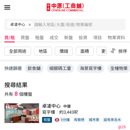
卓凌中心
買/租
買盤
租盤
成交
新盤
投資
項目
物業資料
全部用途
地區
價錢
面積
更多
排序
重
快速篩選
飲食舖
細銀碼工廈
海景寫字樓
全幢物業
搜尋結果
8
共有
個樓盤
卓凌中心
中層
寫字樓
|
約3,443呎
筍盤
5分鐘
有裝修
城市景
設有來去水
@25