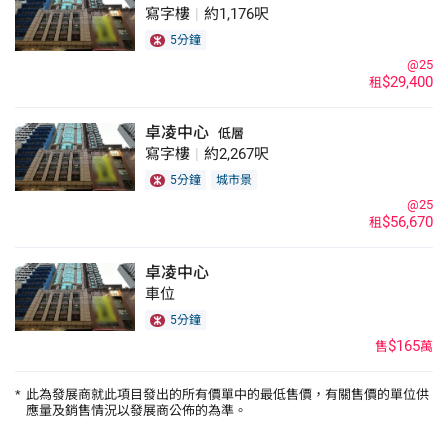
寫字樓
|
約1,176呎
5分鐘
@25
$29,400
租
卓凌中心
低層
寫字樓
|
約2,267呎
5分鐘
城市景
@25
$56,670
租
卓凌中心
車位
5分鐘
$165
售
萬
*
此為發展商就此項目發出的所有價單中的最低售價，有關售價的單位供
應量及銷售情況以發展商公佈的為準。