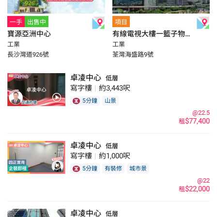
一手
出售中
項目
寶源亞洲中心
有線電視大樓一籃子物業
工業
工業
(及One Midtown地廠)
長沙灣道926號
荃灣海盛路9號
卓凌中心
低層
寫字樓
|
約3,443呎
5分鐘
山景
@22.5
$77,400
租
卓凌中心
低層
寫字樓
|
約1,000呎
5分鐘
有裝修
城市景
@22
$22,000
租
卓凌中心
低層