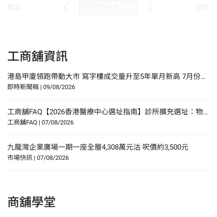
/
1
首頁
尾頁
工商舖資訊
港島甲廈領跑帶動大市 寫字樓成交量升至5年單月新高 7月份工商舖買賣成交錄430宗 連續3月維持逾400宗
即時新聞稿
|
09/08/2026
工商舖FAQ【2026香港醫療中心選址指南】診所擴充選址：物業要求、人流分析與合規要點
工商舖FAQ
|
07/08/2026
九龍灣企業廣場一期一座全層4,308萬元沽 呎價約3,500元
市場快訊
|
07/08/2026
商舖學堂