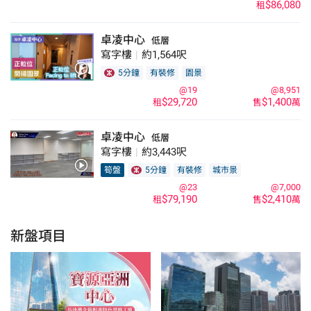
$86,080
租
卓凌中心
低層
寫字樓
|
約1,564呎
5分鐘
有裝修
園景
@19
@8,951
$29,720
$1,400
租
售
萬
卓凌中心
低層
寫字樓
|
約3,443呎
筍盤
5分鐘
有裝修
城市景
@23
@7,000
$79,190
$2,410
租
售
萬
新盤項目