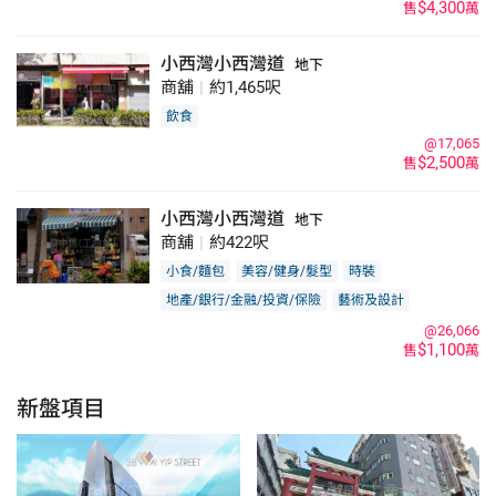
$4,300
售
萬
小西灣小西灣道
地下
商舖
|
約1,465呎
飲食
@17,065
$2,500
售
萬
小西灣小西灣道
地下
商舖
|
約422呎
小食/麵包
美容/健身/髮型
時裝
地產/銀行/金融/投資/保險
藝術及設計
玩具精品
投資者
@26,066
$1,100
售
萬
新盤項目