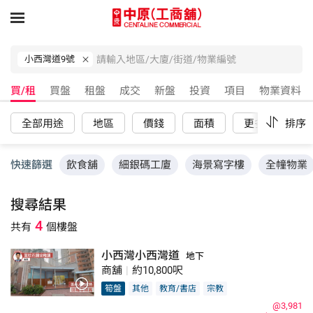
小西灣道9號
買/租
買盤
租盤
成交
新盤
投資
項目
物業資料
全部用途
地區
價錢
面積
更多
排序
重
快速篩選
飲食舖
細銀碼工廈
海景寫字樓
全幢物業
搜尋結果
4
共有
個樓盤
小西灣小西灣道
地下
商舖
|
約10,800呎
筍盤
其他
教育/書店
宗教
@3,981