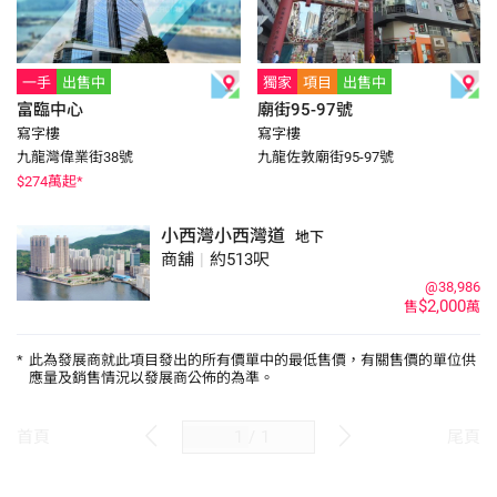
一手
出售中
獨家
項目
出售中
富臨中心
廟街95-97號
寫字樓
寫字樓
九龍灣偉業街38號
九龍佐敦廟街95-97號
$
274
萬起*
小西灣小西灣道
地下
商舖
|
約513呎
@38,986
$2,000
售
萬
*
此為發展商就此項目發出的所有價單中的最低售價，有關售價的單位供
應量及銷售情況以發展商公佈的為準。
/
1
首頁
尾頁