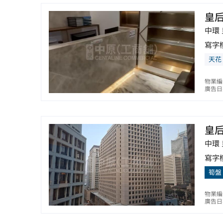
皇
中環
寫字
天花
物業編
廣告日期
皇
中環
寫字
筍盤
物業編
廣告日期