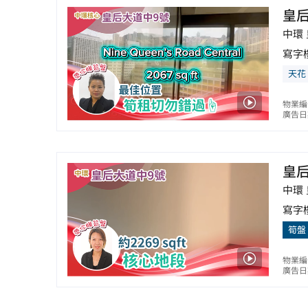
皇
中環
寫字
天花
物業編
廣告日期
皇
中環
寫字
筍盤
物業編
廣告日期