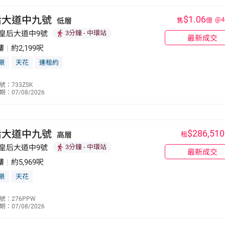
后大道中九號
$1.06
@4
低層
售
億
 皇后大道中9號
3分鐘
- 中環站
最新成交
樓
|
約2,199呎
景
天花
連租約
朱美鳳
號：733ZSK
：07/08/2026
9255 1096
后大道中九號
$286,510
高層
租
 皇后大道中9號
3分鐘
- 中環站
最新成交
樓
|
約5,969呎
景
天花
李少慧
號：276PPW
：07/08/2026
9623 1731