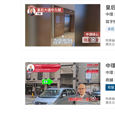
皇
中環
寫字
天花
物業編
廣告日期
中
中環
商舖
筍盤
物業編
廣告日期