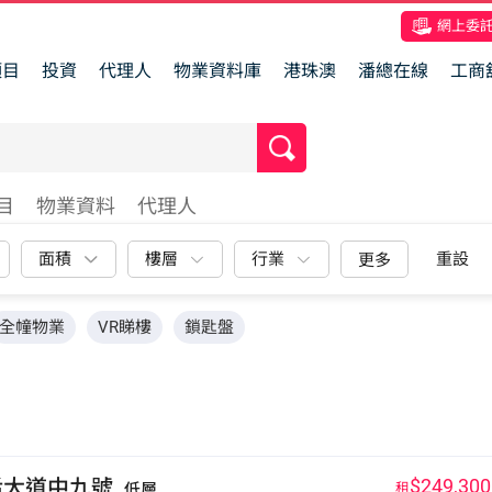
網上委
項目
投資
代理人
物業資料庫
港珠澳
潘總在線
工商
目
物業資料
代理人
面積
樓層
行業
重設
更多
全幢物業
VR睇樓
鎖匙盤
后大道中九號
$249,300
低層
租