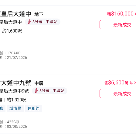
環皇后大道中
$160,000
地下
租
 皇后大道中
3分鐘
- 中環站
最新成交
|
約1,600呎
劉艷美
號：170AXD
：21/07/2026
9611 8659
后大道中九號
$6,600
@5
中層
售
萬
 皇后大道中9號
3分鐘
- 中環站
最新成交
樓
|
約1,320呎
修
城市景
連租約
周皓銘
號：422GQU
：03/08/2026
9252 2959