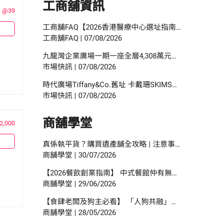
工商舖資訊
@39
工商舖FAQ【2026香港醫療中心選址指南】診所擴充選址：物業要求、人流分析與合規要點
工商舖FAQ
|
07/08/2026
九龍灣企業廣場一期一座全層4,308萬元沽 呎價約3,500元
市場快訊
|
07/08/2026
時代廣場Tiffany&Co.舊址 卡戴珊SKIMS進駐開香港首店
市場快訊
|
07/08/2026
商舖學堂
2,000
真係執平貨？購買遺產舖全攻略 | 注意事項、手續程序與按揭申請指南
商舖學堂
|
30/07/2026
【2026餐飲創業指南】 中式餐館仲有無得做？邊類食肆數目增幅最多？研究報告中尋找餐飲創業貼士？
商舖學堂
|
29/06/2026
【食肆老闆及狗主必看】 「人狗共融」餐飲新時代 | 食環署指引懶人包！
商舖學堂
|
28/05/2026