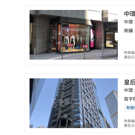
中
中環
商舖
物業編
廣告日期
皇
中環
寫字
有裝
物業編
廣告日期