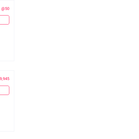
@50
9,945