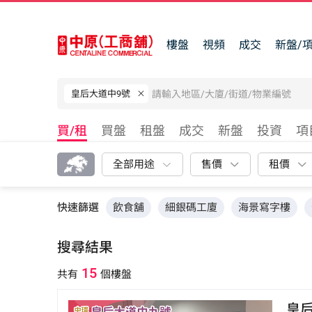
樓盤
視頻
成交
新盤/
皇后大道中9號
買/租
買盤
租盤
成交
新盤
投資
項
全部用途
售價
租價
快速篩選
飲食舖
細銀碼工廈
海景寫字樓
搜尋結果
15
共有
個樓盤
皇