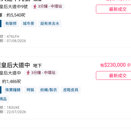
 皇后大道中9號
3分鐘
- 中環站
最新成交
樓
|
約5,540呎
有裝修
城市景
設有來去水
陳淑顏
號：476LFH
：07/08/2026
6768 8140
環皇后大道中
$230,000
@
地下
租
 皇后大道中
3分鐘
- 中環站
最新成交
|
約1,486呎
珠寶鐘錶
時裝
紡織/製衣
皮鞋皮具
精品
林志強
號：183UXE
：22/07/2026
9190 5319