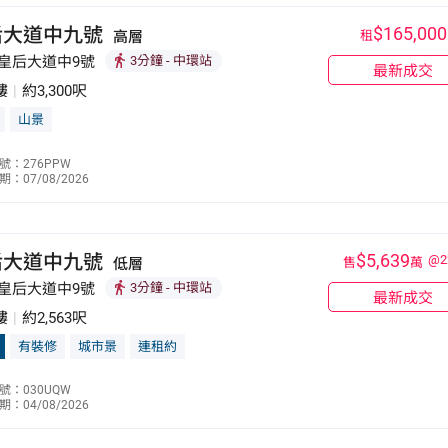
后大道中九號
$165,000
高層
租
 皇后大道中9號
3分鐘
- 中環站
最新成交
樓
|
約3,300呎
山景
李鏸駢
號：276PPW
：07/08/2026
6285 9121
后大道中九號
$5,639
@2
低層
售
萬
 皇后大道中9號
3分鐘
- 中環站
最新成交
樓
|
約2,563呎
有裝修
城市景
連租約
李鏸駢
號：030UQW
：04/08/2026
6285 9121