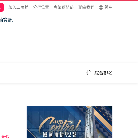
託
加入工商舖
分行位置
專業顧問部
聯絡我們
繁中
舖資訊
綜合排名
@45