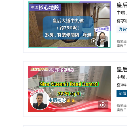
皇
中環
寫字
有裝
物業編
廣告日期
皇
中環
寫字
筍盤
物業編
廣告日期