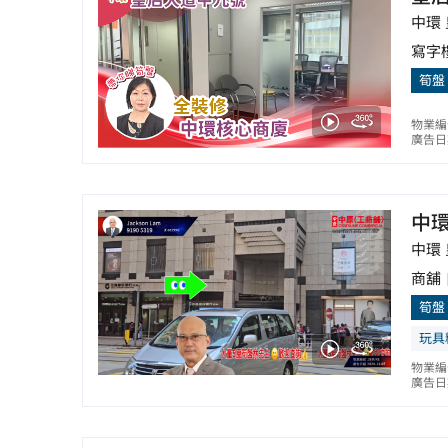
中環
寫字
筍盤
物業編
廣告日期
中
中環
商舖
筍盤
玩具
物業編
廣告日期