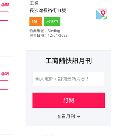
9259 7006
工業
@55
長沙灣長裕街11號
項目
出售中
物業編號：Sterling
廣告日期：12/04/2023
工商舖快訊月刊
@39
訂閱
查看月刊