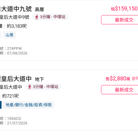
后大道中九號
$159,150
高層
租
 皇后大道中9號
3分鐘
- 中環站
最新成交
樓
|
約3,183呎
山景
陳佩琼
號：276PPW
：07/08/2026
9279 2909
環皇后大道中
$2,880
@3
地下
售
萬
 皇后大道中
3分鐘
- 中環站
最新成交
|
約721呎
地產/銀行/金融/投資/保險
林志強
號：100ACG
：21/07/2026
9190 5319