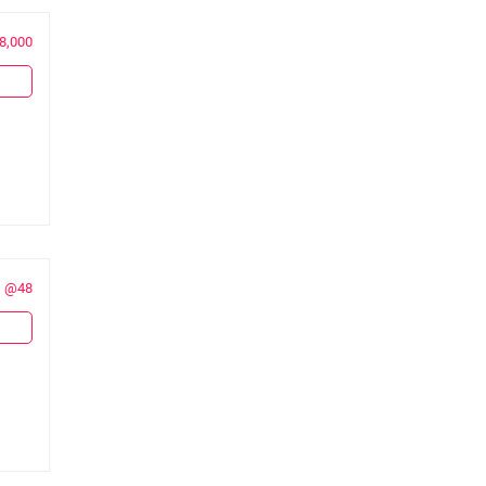
8,000
@48