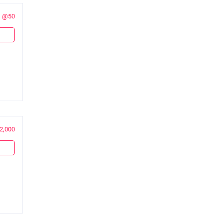
@50
2,000