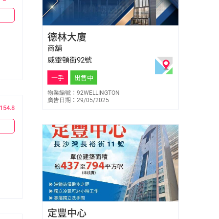
陳玉雲 Connie Chan
德林大廈
E-137273
6305 1386
商舖
威靈頓街92號
一手
出售中
物業編號：92WELLINGTON
廣告日期：29/05/2025
154.8
陳樂瑤 Elsa Chan
定豐中心
E-447227