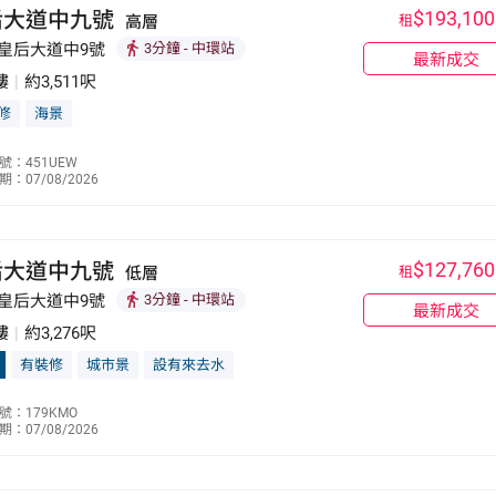
后大道中九號
$193,100
高層
租
 皇后大道中9號
3分鐘
- 中環站
最新成交
樓
|
約3,511呎
修
海景
林美好
號：451UEW
：07/08/2026
9150 0659
后大道中九號
$127,760
低層
租
 皇后大道中9號
3分鐘
- 中環站
最新成交
樓
|
約3,276呎
有裝修
城市景
設有來去水
李少慧
號：179KMO
：07/08/2026
9623 1731