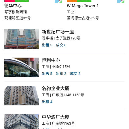
德华中心
W Mega Tower 1
写字楼及商铺
工业
观塘鸿图道32号
荃湾德士古道252号
新世纪广场一座
写字楼 | 太子道西193号
出租
5
成交
6
恒利中心
工商 | 弼街9-15号
出售
5
出租
2
成交
2
名驹企业大厦
工商 | 广东道1145-1153号
出租
4
中华漆厂大厦
工商 | 广东道1163号