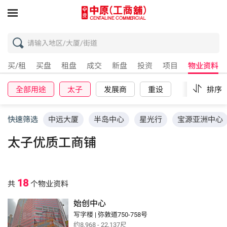
买/租
买盘
租盘
成交
新盘
投资
项目
物业资料
全部用途
太子
发展商
重设
排序
快速筛选
中远大厦
半岛中心
星光行
宝源亚洲中心
太子优质工商铺
18
共
个物业资料
始创中心
写字楼 | 弥敦道750-758号
约8,968 - 22,137尺