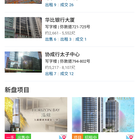
出租
9
成交
26
华比银行大厦
写字楼 | 弥敦道721-725号
约2,661 - 5,552尺
出售
6
出租
3
成交
1
协成行太子中心
写字楼 | 弥敦道794-802号
约5,217 - 8,107尺
出租
7
成交
12
新盘项目
一手
出售中
项目
招租中