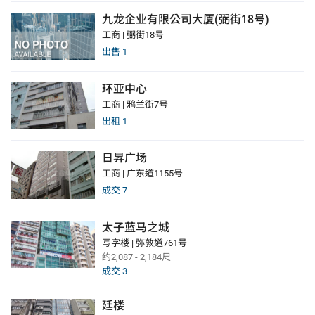
九龙企业有限公司大厦(弼街18号)
工商 | 弼街18号
出售
1
环亚中心
工商 | 鸦兰街7号
出租
1
日昇广场
工商 | 广东道1155号
成交
7
太子蓝马之城
写字楼 | 弥敦道761号
约2,087 - 2,184尺
成交
3
廷楼