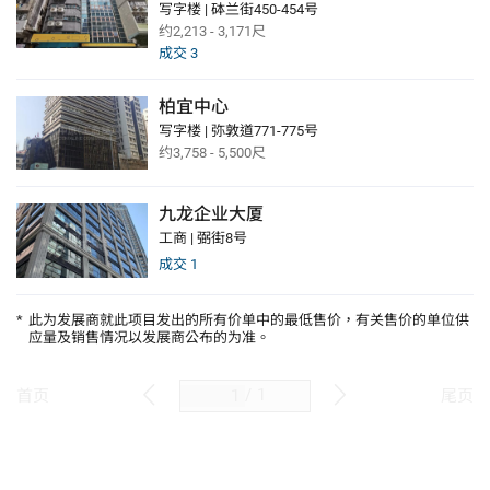
写字楼 | 砵兰街450-454号
约2,213 - 3,171尺
成交
3
柏宜中心
写字楼 | 弥敦道771-775号
约3,758 - 5,500尺
九龙企业大厦
工商 | 弼街8号
成交
1
*
此为发展商就此项目发出的所有价单中的最低售价，有关售价的单位供
应量及销售情况以发展商公布的为准。
/
1
首页
尾页