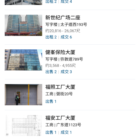
出租
2
成交
4
新世纪广场二座
写字楼 | 太子道西193号
约20,816 - 26,067尺
出租
2
成交
6
健峯保险大厦
写字楼 | 弥敦道789号
约3,568 - 4,955尺
出售
2
成交
3
福照工厂大厦
工商 | 弼街20号
出售
1
福安工厂大厦
工商 | 广东道1123号
出售
1
成交
1