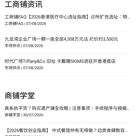
工商铺资讯
工商铺FAQ【2026香港医疗中心选址指南】诊所扩充选址：物业要求、人流分析与合规要点
工商铺FAQ
|
07/08/2026
九龙湾企业广场一期一座全层4,308万元沽 尺价约3,500元
市场快讯
|
07/08/2026
时代广场Tiffany&Co.旧址 卡戴珊SKIMS进驻开香港首店
市场快讯
|
07/08/2026
商铺学堂
真系执平货？购买遗产铺全攻略 | 注意事项、手续程序与按揭申请指南
商铺学堂
|
30/07/2026
【2026餐饮创业指南】 中式餐馆仲有无得做？边类食肆数目增幅最多？研究报告中寻找餐饮创业贴士？