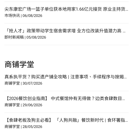
尖东康宏广场一篮子单位获本地用家1.66亿元接货 原业主持货22年赚27%
市场快讯
|
06/08/2026
「抢人才」政策带动学生宿舍需求增 全方位改装升值潜力高 佐敦庙街95至97号全幢独家放售 意向价约1.08亿元
即时新闻稿
|
05/08/2026
商铺学堂
真系执平货？购买遗产铺全攻略 | 注意事项、手续程序与按揭申请指南
商铺学堂
|
30/07/2026
【2026餐饮创业指南】 中式餐馆仲有无得做？边类食肆数目增幅最多？研究报告中寻找餐饮创业贴士？
商铺学堂
|
29/06/2026
【食肆老板及狗主必看】 「人狗共融」餐饮新时代 | 食环署指引懒人包！
商铺学堂
|
28/05/2026