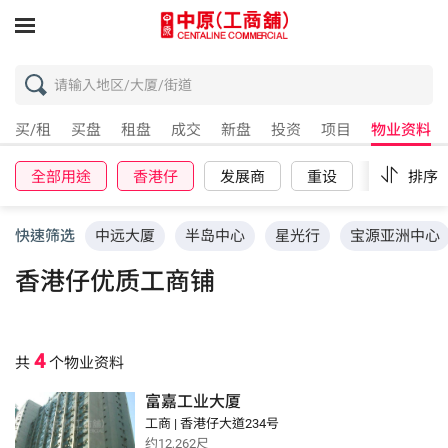
买/租
买盘
租盘
成交
新盘
投资
项目
物业资料
全部用途
香港仔
发展商
重设
排序
快速筛选
中远大厦
半岛中心
星光行
宝源亚洲中心
香港仔优质工商铺
4
共
个物业资料
富嘉工业大厦
工商 | 香港仔大道234号
约12,262尺