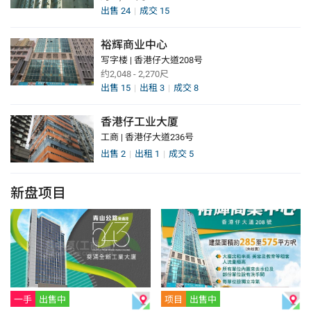
出售
24
成交
15
裕辉商业中心
写字楼 | 香港仔大道208号
约2,048 - 2,270尺
出售
15
出租
3
成交
8
香港仔工业大厦
工商 | 香港仔大道236号
出售
2
出租
1
成交
5
新盘项目
一手
出售中
项目
出售中