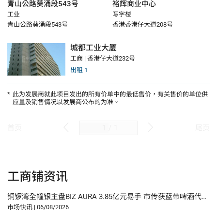
青山公路葵涌段543号
裕辉商业中心
工业
写字楼
青山公路葵涌段543号
香港香港仔大道208号
城都工业大厦
工商 | 香港仔大道232号
出租
1
*
此为发展商就此项目发出的所有价单中的最低售价，有关售价的单位供
应量及销售情况以发展商公布的为准。
/
1
首页
尾页
工商铺资讯
铜锣湾全幢银主盘BIZ AURA 3.85亿元易手 市传获蓝带啤酒代理商承接
市场快讯
|
06/08/2026