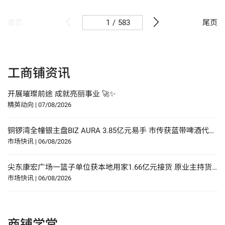
/
583
首页
尾页
工商铺资讯
开展璀璨前途 成就亮丽事业 🚀✨
精英动向
|
07/08/2026
铜锣湾全幢银主盘BIZ AURA 3.85亿元易手 市传获蓝带啤酒代理商承接
市场快讯
|
06/08/2026
尖东康宏广场一篮子单位获本地用家1.66亿元接货 原业主持货22年赚27%
市场快讯
|
06/08/2026
商铺学堂