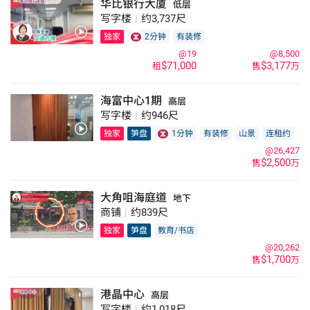
华比银行大厦
低层
写字楼
|
约3,737尺
独家
2分钟
有装修
@19
@8,500
$71,000
$3,177
租
售
万
海富中心1期
高层
写字楼
|
约946尺
独家
笋盘
1分钟
有装修
山景
连租约
@26,427
$2,500
售
万
大角咀海庭道
地下
商铺
|
约839尺
独家
笋盘
教育/书店
@20,262
$1,700
售
万
港晶中心
高层
写字楼
|
约1,018尺