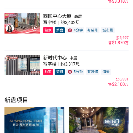
$3,318
售
万
西区中心大厦
高层
写字楼
|
约3,402尺
独家
笋盘
4分钟
有装修
城市景
@5,497
$1,870
售
万
新时代中心
中层
写字楼
|
约3,317尺
独家
笋盘
5分钟
有装修
海景
@6,331
$2,100
售
万
新盘项目