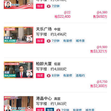
独家
7分钟
@22
@6,380
$22,400
$650
租
售
万
天乐广场
中层
写字楼
|
约3,496尺
独家
7分钟
有装修
城市景
@9,500
$3,321
售
万
柏龄大厦
低层
写字楼
|
约4,000尺
独家
8分钟
有装修
连租约
@5,750
$2,300
售
万
港晶中心
高层
写字楼
|
约1,863尺
独家
笋盘
7分钟
有装修
城市景