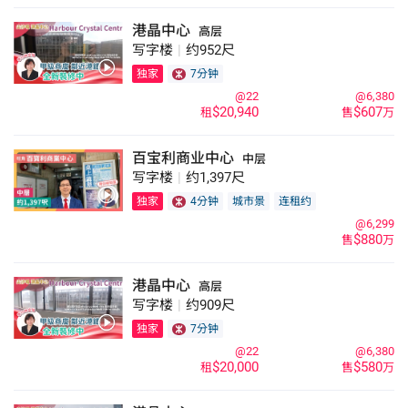
港晶中心
高层
写字楼
|
约952尺
独家
7分钟
@22
@6,380
$20,940
$607
租
售
万
百宝利商业中心
中层
写字楼
|
约1,397尺
独家
4分钟
城市景
连租约
@6,299
$880
售
万
港晶中心
高层
写字楼
|
约909尺
独家
7分钟
@22
@6,380
$20,000
$580
租
售
万