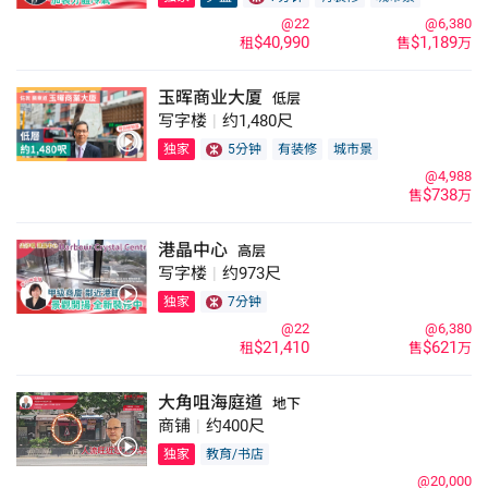
@22
@6,380
$40,990
$1,189
租
售
万
玉晖商业大厦
低层
写字楼
|
约1,480尺
独家
5分钟
有装修
城市景
@4,988
$738
售
万
港晶中心
高层
写字楼
|
约973尺
独家
7分钟
@22
@6,380
$21,410
$621
租
售
万
大角咀海庭道
地下
商铺
|
约400尺
独家
教育/书店
@20,000