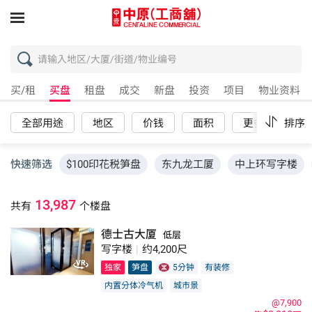
买/租
买盘
租盘
成交
新盘
投资
项目
物业资料
全部用途
地区
价钱
面积
更多
排序
重
快速筛选
$100印花税笋盘
东九龙工厦
中上环写字楼
13,987
共有
个楼盘
德士古大厦
低层
写字楼
|
约4,200尺
独家
笋盘
5分钟
有装修
内置分体冷气机
城市景
@7,900