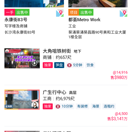
一手
出售中
项目
出售中
永康街83号
都荟Metro Work
写字楼及商铺
工业
长沙湾永康街83号
葵涌葵涌葵昌路90号美和工业大厦
1楼全层
大角咀铁树街
地下
商铺
|
约657尺
独家
笋盘
5分钟
饮食
@14,916
$980
售
万
广生行中心
高层
工商
|
约6,979尺
独家
10分钟
有装修
海景
连租约
@4,500
$3,141
售
万