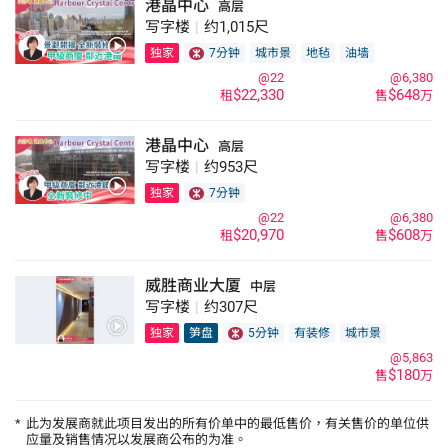
港晶中心
高层
写字楼
|
约1,015尺
独家
7分钟
城市景
地毡
油墙
@22
@6,380
$22,330
$648
租
售
万
港晶中心
高层
写字楼
|
约953尺
独家
7分钟
@22
@6,380
$20,970
$608
租
售
万
威胜商业大厦
中层
写字楼
|
约307尺
独家
笋盘
5分钟
有装修
城市景
@5,863
$180
售
万
*
此为发展商就此项目发出的所有价单中的最低售价，有关售价的单位供
应量及销售情况以发展商公布的为准。