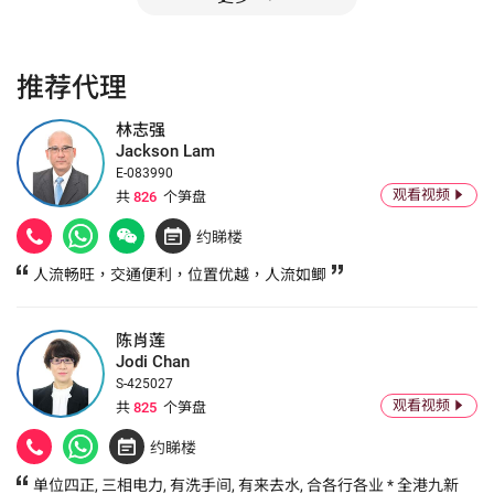
推荐代理
林志强
Jackson Lam
E-083990
观看视频
共
826
个笋盘
约睇楼
人流畅旺，交通便利，位置优越，人流如鲫
陈肖莲
Jodi Chan
S-425027
观看视频
共
825
个笋盘
约睇楼
单位四正, 三相电力, 有洗手间, 有来去水, 合各行各业 * 全港九新