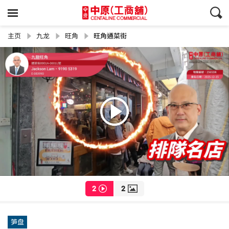
主页
九龙
旺角
旺角通菜街
2
2
笋盘