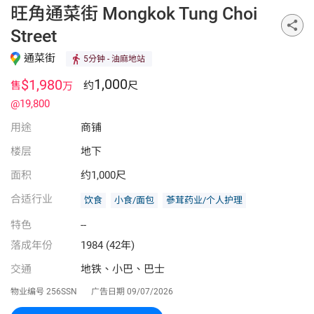
旺角通菜街 Mongkok Tung Choi
Street
通菜街
5分钟
- 油麻地站
1,000
$1,980
售
约
尺
万
@19,800
用途
商铺
楼层
地下
面积
约1,000尺
合适行业
饮食
小食/面包
蔘茸药业/个人护理
特色
--
落成年份
1984 (42年)
交通
地铁、小巴、巴士
物业编号
256SSN
广告日期
09/07/2026