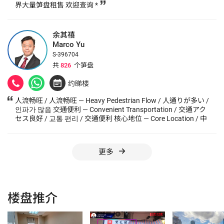
界大量笋盘租售 欢迎查询 *
余其禧
Marco Yu
S-396704
共
826
个笋盘
约睇楼
人流畅旺 / 人流畅旺 — Heavy Pedestrian Flow / 人通りが多い /
인파가 많음 交通便利 — Convenient Transportation / 交通アク
セス良好 / 교통 편리 / 交通便利 核心地位 — Core Location / 中
心地 / 핵심 위치 / 核心地位 必争据点 / 必争据点 — Popular
Location / 人気スポット / 인기 명소 地标建筑 / 地标建筑 —
Landmark Building / ランドマークビル /
更多
楼盘推介