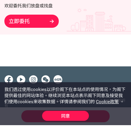
欢迎委托我们放盘或找盘
立即委托
我们透过使用cookies以评价阁下在本站点的使用情况，为阁下
中原地产代理有限公司 牌照号码 C-000227
提供最佳的网站体验。继续浏览本站点表示阁下同意及接受我
@ 2026 中原地产代理有限公司 Centaline Property Agency Limited 版权所
们使用cookies来收集数据。详情请参阅我们的
Cookie政策
。
有
使用条款
私隐政策声明
免责声明
同意
线上查询