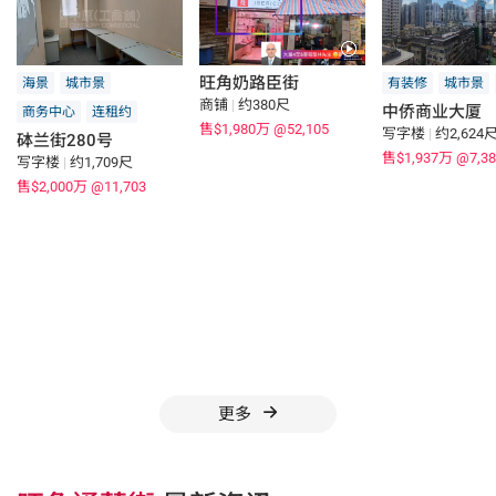
旺角奶路臣街
海景
城市景
有装修
城市景
商铺
|
约380尺
中侨商业大厦
商务中心
连租约
售$1,980万
@52,105
写字楼
|
约2,624
砵兰街280号
售$1,937万
@7,38
写字楼
|
约1,709尺
售$2,000万
@11,703
更多