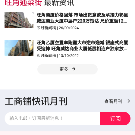
旺角通菜街
最新资讯
旺角商厦价格回落 市场出货意欲及承接力彰显
威达商业大厦中层户220万蚀沽 尺价重返12年
前水平
即时新闻稿
|
26/09/2024
旺角乙厦空置率跑赢大市逆市递减 银座式商厦
受追捧 旺角威达商业大厦低层相连户独家放售
意向价约1,138万元
即时新闻稿
|
13/10/2022
更多
工商铺快讯月刊
查看月刊
订阅