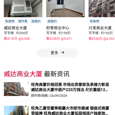
有装修
城市景
连租约
连租约
有装修
威达商业大厦
好景商业中心
兴发商业大厦
写字楼
|
约260尺
写字楼
|
约159尺
写字楼
|
约192尺
售$170万
@6,538
售$149万
@9,371
售$160万
@8,333
更多
威达商业大厦
最新资讯
旺角商厦价格回落 市场出货意欲及承接力彰显
威达商业大厦中层户220万蚀沽 尺价重返12年
前水平
即时新闻稿
|
26/09/2024
旺角乙厦空置率跑赢大市逆市递减 银座式商厦
受追捧 旺角威达商业大厦低层相连户独家放售