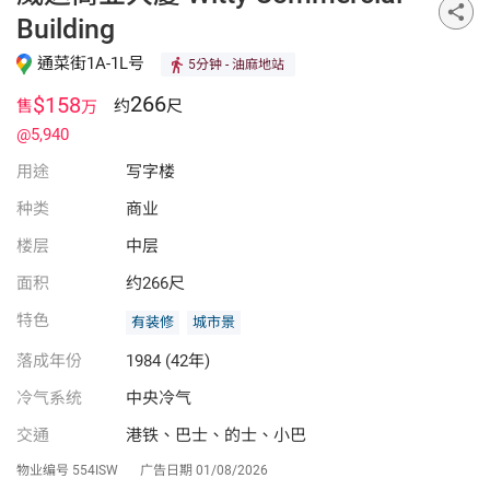
Building
通菜街1A-1L号
5分钟
- 油麻地站
266
$158
售
约
尺
万
@5,940
用途
写字楼
种类
商业
楼层
中层
面积
约266尺
特色
有装修
城市景
落成年份
1984 (42年)
冷气系统
中央冷气
交通
港铁、巴士、的士、小巴
物业编号
554ISW
广告日期
01/08/2026