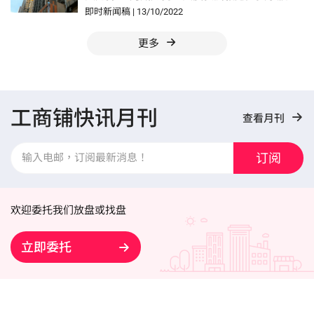
意向价约1,138万元
即时新闻稿
|
13/10/2022
更多
工商铺快讯月刊
查看月刊
订阅
欢迎委托我们放盘或找盘
立即委托