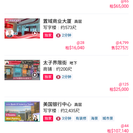
艺术及设计
家俬/灯饰
@65
$65,000
租
置域商业大厦
高层
写字楼
|
约573尺
独家
2分钟
@28
@4,799
$16,040
$275
租
售
万
太子界限街
地下
商铺
|
约200尺
独家
2分钟
@125
$25,000
租
美国银行中心
高层
写字楼
|
约2,435尺
独家
3分钟
有装修
海景
城市景
@44
$107,140
租