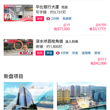
华比银行大厦
低层
写字楼
|
约3,737尺
独家
2分钟
有装修
@19
@8,500
$71,000
$3,177
租
售
万
深水埗荔枝角道
连入则阁
商铺
|
约1,800尺
独家
笋盘
6分钟
饮食
连阁楼
其他
@23.3
$42,000
租
新盘项目