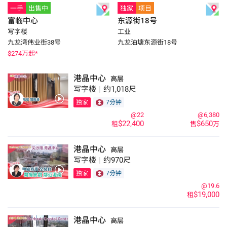
一手
出售中
独家
项目
富临中心
东源街18号
写字楼
工业
九龙湾伟业街38号
九龙油塘东源街18号
$
274
万起*
港晶中心
高层
写字楼
|
约1,018尺
独家
7分钟
@22
@6,380
$22,400
$650
租
售
万
港晶中心
高层
写字楼
|
约970尺
独家
7分钟
@19.6
$19,000
租
港晶中心
高层