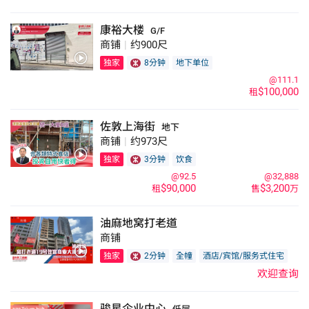
康裕大楼
G/F
商铺
|
约900尺
独家
8分钟
地下单位
@111.1
$100,000
租
佐敦上海街
地下
商铺
|
约973尺
独家
3分钟
饮食
@92.5
@32,888
$90,000
$3,200
租
售
万
油麻地窝打老道
商铺
独家
2分钟
全幢
酒店/宾馆/服务式住宅
欢迎查询
骏星企业中心