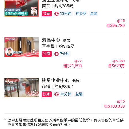
低层
商铺
|
约6,385尺
独家
13分钟
有装修
全层
@15
$95,780
租
港晶中心
高层
写字楼
|
约986尺
独家
7分钟
@22
@6,380
$21,690
$629
租
售
万
骏星企业中心
低层
商铺
|
约6,889尺
独家
13分钟
全层
@15
$103,330
租
*
此为发展商就此项目发出的所有价单中的最低售价，有关售价的单位供
应量及销售情况以发展商公布的为准。