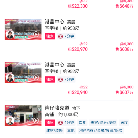
@22
@6,380
$22,330
$648
租
售
万
港晶中心
高层
写字楼
|
约953尺
独家
7分钟
@22
@6,380
$20,970
$608
租
售
万
港晶中心
高层
写字楼
|
约952尺
独家
7分钟
@22
@6,380
$20,940
$607
租
售
万
湾仔骆克道
地下
商铺
|
约1,000尺
独家
4分钟
饮食
美容/健身/发型
医疗
建材/装修
其他
地产/银行/金融/投资/保险