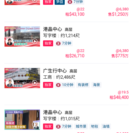
独家
笋盘
7分钟
@22
@6,380
$43,100
$1,250
租
售
万
港晶中心
高层
写字楼
|
约1,214尺
独家
7分钟
@22
@6,380
$26,710
$775
租
售
万
广生行中心
高层
工商
|
约2,486尺
独家
10分钟
有装修
海景
@19.5
$48,400
租
港晶中心
高层
写字楼
|
约1,015尺
独家
7分钟
城市景
地毡
油墙