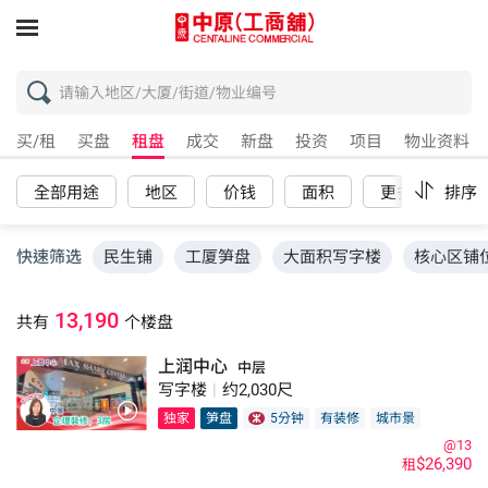
买/租
买盘
租盘
成交
新盘
投资
项目
物业资料
全部用途
地区
价钱
面积
更多
排序
重
快速筛选
民生铺
工厦笋盘
大面积写字楼
核心区铺
13,190
共有
个楼盘
上润中心
中层
写字楼
|
约2,030尺
独家
笋盘
5分钟
有装修
城市景
@13
$26,390
租