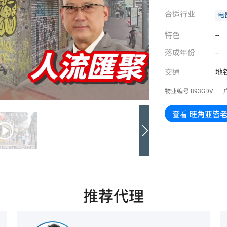
合适行业
电
特色
--
落成年份
--
交通
地
物业编号
893GDV
查看
旺角亚皆
推荐代理