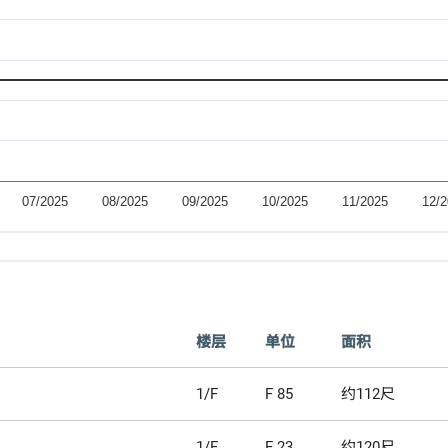
楼层
单位
面积
1/F
F 85
约112尺
1/F
F 23
约120尺