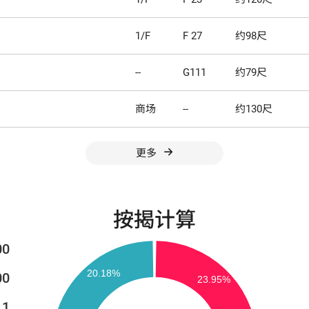
1/F
F 27
约98尺
--
G111
约79尺
商场
--
约130尺
更多
按揭计算
00
00
11