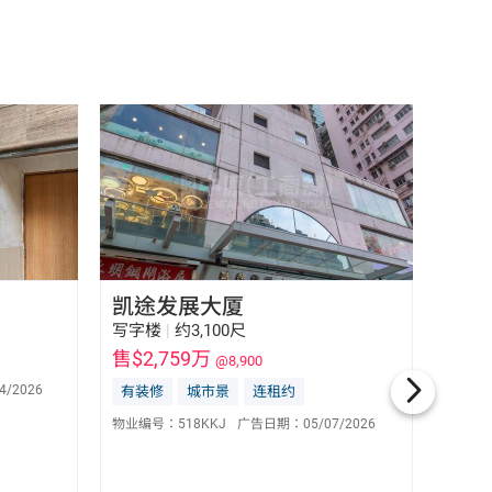
凯途发展大厦
旺角
写字楼
|
约3,100尺
商铺
|
售$2,759万
售$2
@8,900
4/2026
有装修
城市景
连租约
饮食
郑蒨伶 Ling Cheng
S-474405
物业编号：
518KKJ
广告日期：
05/07/2026
美容/
9522 5325
蔘茸