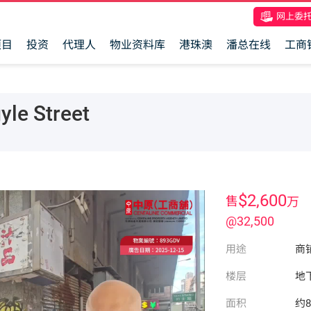
网上委
项目
投资
代理人
物业资料库
港珠澳
潘总在线
工商
e Street
$2,600
售
万
@32,500
用途
商
楼层
地
面积
约8