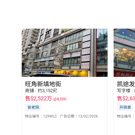
旺角新填地街
凯途发
商铺
|
约3,152尺
写字楼
|
售$2,522万
售$2,6
@8,000
安老院
开扬景
林怡政 Gary Lam
S-615060
物业编号：
129WLC
广告日期：
13/02/2026
物业编号：
6091 3374