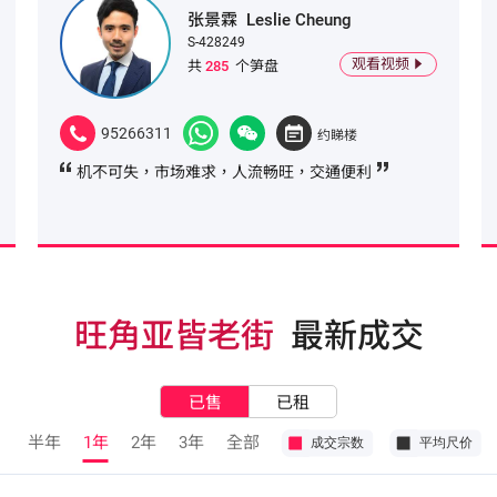
张景霖
Leslie Cheung
S-428249
观看视频
共
285
个笋盘
95266311
约睇楼
机不可失，市场难求，人流畅旺，交通便利
旺角亚皆老街
最新成交
已售
已租
半年
1年
2年
3年
全部