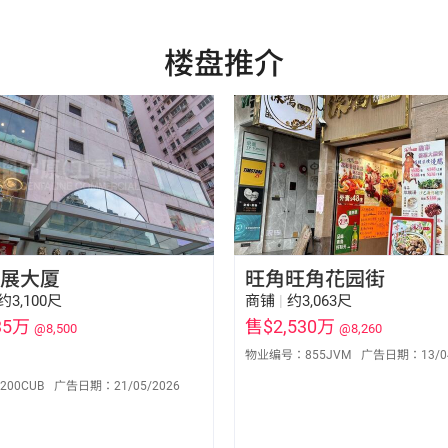
楼盘推介
展大厦
旺角旺角花园街
约3,100尺
商铺
|
约3,063尺
35万
售$2,530万
@8,500
@8,260
物业编号：
855JVM
广告日期：
13/0
郑蒨伶 Ling Cheng
余其禧 Marco Yu
S-474405
S-396704
200CUB
广告日期：
21/05/2026
9522 5325
6283 3619