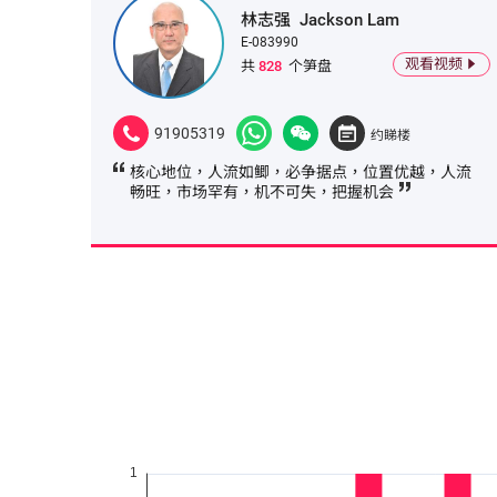
林志强
Jackson Lam
E-083990
观看视频
共
828
个笋盘
91905319
约睇楼
核心地位，人流如鲫，必争据点，位置优越，人流
畅旺，市场罕有，机不可失，把握机会