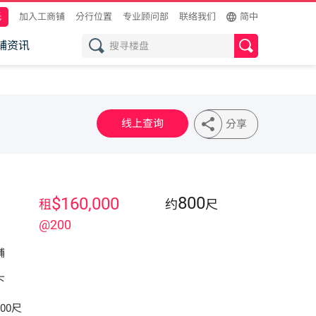
托
加入工商铺
分行位置
专业顾问部
联络我们
简中
铺资讯
线上查询
分享
800
$160,000
租
约
尺
@200
铺
下
00尺