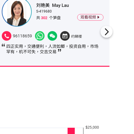
刘艳美
May Lau
S-419680
观看视频
共
302
个笋盘
96118659
682
约睇楼
四正实用，交通便利，人流如鲫，投资自用，市场
交通便
罕有，机不可失，交吉交易