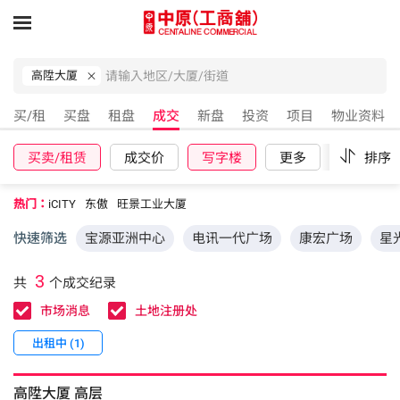
高陞大厦
买/租
买盘
租盘
成交
新盘
投资
项目
物业资料
买卖/租赁
成交价
写字楼
更多
重设
排序
热门：
iCITY
东傲
旺景工业大厦
快速筛选
宝源亚洲中心
电讯一代广场
康宏广场
星
3
共
个成交纪录
市场消息
土地注册处
出租中 (1)
高陞大厦
高层