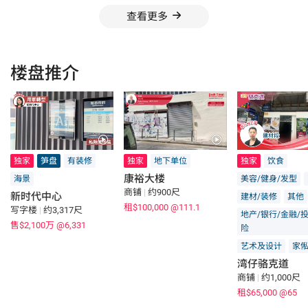
查看更多
楼盘推介
独家
笋盘
有装修
独家
地下单位
独家
饮食
康裕大楼
海景
美容/健身/发型
商铺
|
约900尺
新时代中心
建材/装修
其他
租$100,000
@111.1
写字楼
|
约3,317尺
地产/银行/金融/
售$2,100万
@6,331
险
艺术及设计
家俬
湾仔骆克道
商铺
|
约1,000尺
租$65,000
@65