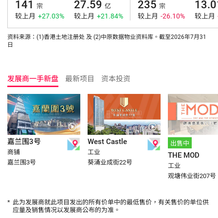
141
27.59
235
13.0
宗
亿
宗
较上月
+27.03%
较上月
+21.84%
较上月
-26.10%
较上月
资料来源：(1)香港土地注册处 及 (2)中原数据物业资料库。截至2026年7月31
日
发展商一手新盘
最新项目
资本投资
嘉兰围3号
West Castle
出售中
商铺
工业
THE MOD
嘉兰围3号
葵涌业成街22号
工业
观塘伟业街207号
*
此为发展商就此项目发出的所有价单中的最低售价，有关售价的单位供
应量及销售情况以发展商公布的为准。