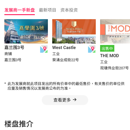
发展商一手新盘
最新项目
资本投资
嘉兰围3号
West Castle
出售中
商铺
工业
THE MOD
嘉兰围3号
葵涌业成街22号
工业
观塘伟业街207号
*
此为发展商就此项目发出的所有价单中的最低售价，有关售价的单位供
应量及销售情况以发展商公布的为准。
查看更多
楼盘推介