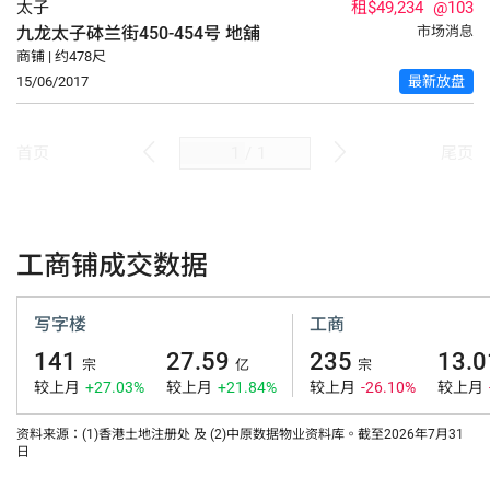
太子
租$49,234
@103
九龙太子砵兰街450-454号
地舖
市场消息
商铺 | 约478尺
15/06/2017
最新放盘
/
1
首页
尾页
工商铺成交数据
写字楼
工商
141
27.59
235
13.0
宗
亿
宗
较上月
+27.03%
较上月
+21.84%
较上月
-26.10%
较上月
资料来源：(1)香港土地注册处 及 (2)中原数据物业资料库。截至2026年7月31
日