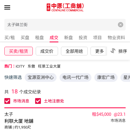
买/租
买盘
租盘
成交
新盘
投资
项目
物业资料
买卖/租赁
成交价
全部用途
更多
重设
排序
热门：
iCITY
东傲
旺景工业大厦
快速筛选
宝源亚洲中心
电讯一代广场
康宏广场
星
18
共
个成交纪录
市场消息
土地注册处
太子
租$45,000
@23.1
利联大厦
地舖
市场消息
商铺 | 约1,950尺