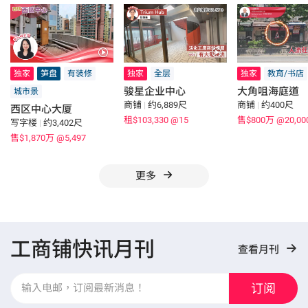
独家
笋盘
有装修
独家
全层
独家
教育/书店
骏星企业中心
大角咀海庭道
城市景
商铺
|
约6,889尺
商铺
|
约400尺
西区中心大厦
租$103,330
@15
售$800万
@20,00
写字楼
|
约3,402尺
售$1,870万
@5,497
更多
工商铺快讯月刊
查看月刊
订阅