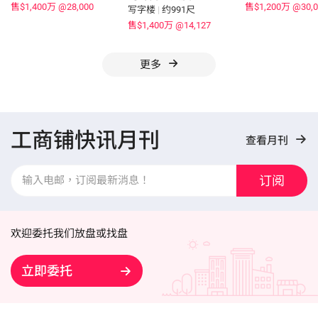
售$1,400万
@28,000
售$1,200万
@30,0
写字楼
|
约991尺
售$1,400万
@14,127
更多
工商铺快讯月刊
查看月刊
订阅
欢迎委托我们放盘或找盘
立即委托