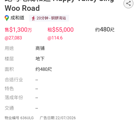
Woo Road
成和道
20分钟
- 铜锣湾站
480
$1,300
$55,000
售
租
约
尺
万
@27,083
@114.6
用途
商铺
楼层
地下
面积
约480尺
合适行业
--
特色
--
落成年份
--
交通
--
物业编号
636ULG
广告日期
22/07/2026