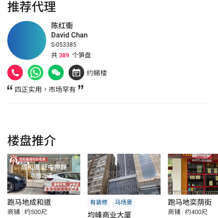
推荐代理
陈红衞
David Chan
S-053385
共
389
个笋盘
约睇楼
四正实用，市场罕有
楼盘推介
跑马地成和道
跑马地奕荫街
有装修
马场景
商铺
|
约500尺
商铺
|
约400尺
均峰商业大厦