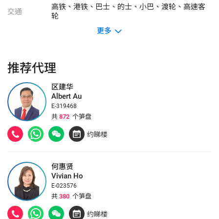
高铁、港铁、巴士、的士、小巴、渡轮、高速客
交通
轮
更多
推荐代理
区建华
Albert Au
E-319468
共
872
个笋盘
约睇楼
何惠贤
Vivian Ho
E-023576
共
380
个笋盘
约睇楼