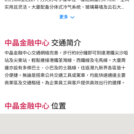
实用且灵活。大厦配备分体式冷气系统、玻璃幕墙及云石大
堂，设有2部载客升降机及1部观光升降机，兼顾效率与景观。
更多
整体设计专业，适合各类企业进驻。
中晶金融中心
交通简介
中晶金融中心交通網絡完善，步行約8分鐘即可到達港鐵尖沙咀
站及尖東站，輕鬆連接港鐵荃灣線、西鐵線及屯馬線。大廈周
邊亦設有多條巴士、小巴及的士路線，往返港九新界各區皆十
分便捷。無論是搭乘公共交通工具或駕車，均能快速通達主要
商業區及交通樞紐，為企業員工與客戶提供高效出行的選擇。
中晶金融中心
位置