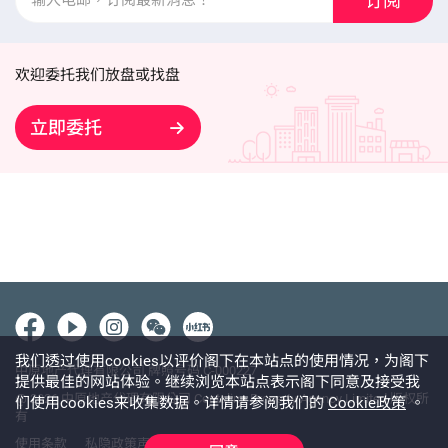
订阅
欢迎委托我们放盘或找盘
立即委托
我们透过使用cookies以评价阁下在本站点的使用情况，为阁下
中原地产代理有限公司 牌照号码 C-000227
提供最佳的网站体验。继续浏览本站点表示阁下同意及接受我
@ 2026 中原地产代理有限公司 Centaline Property Agency Limited 版权所
们使用cookies来收集数据。详情请参阅我们的
Cookie政策
。
有
使用条款
私隐政策声明
免责声明