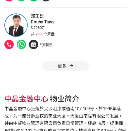
邓正雄
Douby Tang
S-708071
共
793
个笋盘
约睇楼
更多
中晶金融中心
物业简介
中晶金融中心坐落於尖沙咀漆咸道南107-109号，於1995年落
成，为一座分拆业权的商业大厦。大厦由南陞有限公司发展，
并由中望物业管理有限公司负责日常管理。楼高19层，提供面
积约530至2,227平方尺的写字楼单位，楼底高度约3.15米，空间