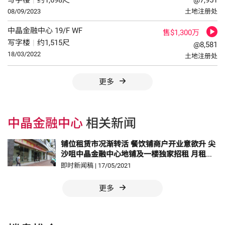
写字楼
|
约1,698尺
@7,951
08/09/2023
土地注册处
中晶金融中心
19/F
WF
售$1,300万
写字楼
|
约1,515尺
@8,581
18/03/2022
土地注册处
更多
中晶金融中心
相关新闻
铺位租赁市况渐转活 餐饮铺商户开业意欲升 尖
沙咀中晶金融中心地铺及一楼独家招租 月租由
约7.5万元起
即时新闻稿
|
17/05/2021
更多