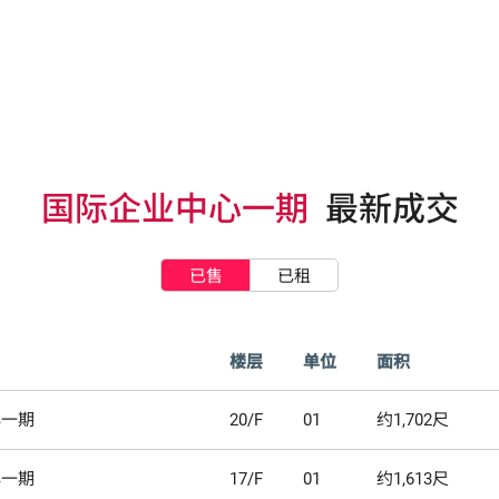
国际企业中心一期
最新成交
已售
已租
楼层
单位
面积
心一期
20/F
01
约1,702尺
心一期
17/F
01
约1,613尺