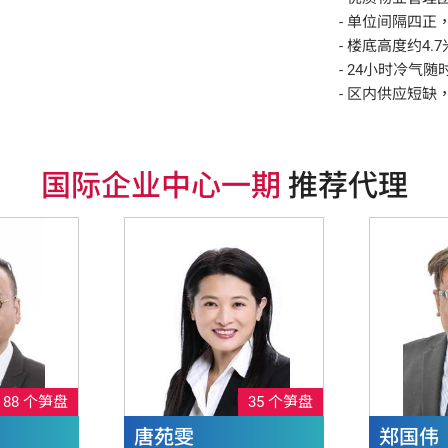
- 单位间隔四正
- 楼底高度约4
- 24小时冷气
- 区内供应短
国际企业中心一期
推荐代理
88 个笋盘
35 个笋盘
唐苑雯
郑国伟