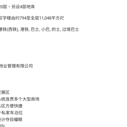
20层，另设4层地库
写字楼由约794至全层11,048平方尺
港铁(西铁), 港铁, 巴士, 小巴, 的士, 过境巴士
物业管理有限公司
发展区
桥系统连贯多个大型商场
各区方便快捷
7个私家车泊位
设计夺目耀眼
团队