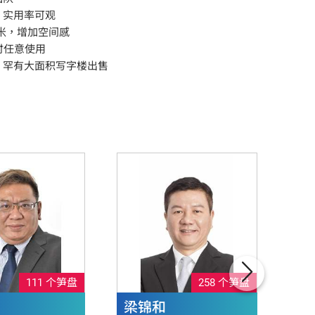
，实用率可观
.7米，增加空间感
随时任意使用
缺，罕有大面积写字楼出售
111 个笋盘
258 个笋盘
梁锦和
萧志浩