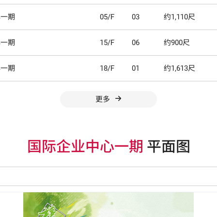
心一期
05/F
03
约1,110尺
心一期
15/F
06
约900尺
心一期
18/F
01
约1,613尺
更多
国际企业中心一期
平面图