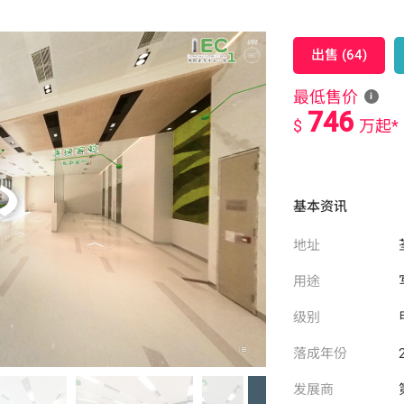
有专属平台，顶层单位更设私家楼梯直达22楼天台空中花园，兼顾投
出售 (64)
）、架高地台及特色墙纸，彰显精致工艺。大厦提供独立分体式冷气
停车场提供约97个车位，每位配备电动车充电系统，迎合现代化需求
最低售价
i
746
$
万起*
6楼、20楼、21楼观景平台及22楼空中花园，为租户提供绿色休憩
基本资讯
地址
及荃万西铁站，区内双铁交汇，连接港九交通便捷。完善的行人天桥
等甲级写字楼，商业气息浓厚。凭藉现代化设计、优越配套及灵活空间，I
用途
级别
落成年份
发展商