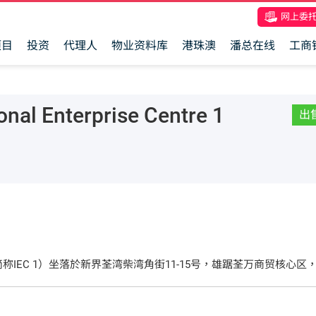
网上委
项目
投资
代理人
物业资料库
港珠澳
潘总在线
工商
 Enterprise Centre 1
出
 Centre I，简称IEC 1）坐落於新界荃湾柴湾角街11-15号，雄踞荃万
设9个商铺单位，3楼至22楼为写字楼楼层，提供多元化单位，面积由约