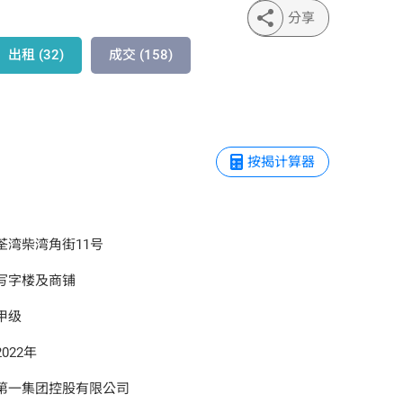
分享
资与实用价值。全装修交付，配备不锈钢玻璃
出租 (32)
成交 (158)
及24小时中央散热水系统，租户使用灵活。设
。
按揭计算器
空间，让都市繁忙中也能享受自然宁静。
荃湾柴湾角街11号
系统串联荃新天地、如心广场、荃万广场等多
EC 1成为创新科技、专业服务、影视娱乐等行业
写字楼及商铺
甲级
2022年
第一集团控股有限公司