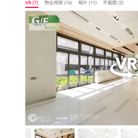
VR (7)
物业视频 (16)
相片 (11)
平面图 (2)
卓越设计与高端配套
写字楼单位拥有约4.7米楼底，空间开阔，部分单位配
门、密码锁、金属天花板（含LED灯、冷气及消防系统
3部载客升降机及1部载货升降机，运作高效。4层地库
绿意空间与舒适体验
大堂设雅致咖啡厅，氛围温馨宜人。2楼特大平台花园、
繁华地段与便捷交通
国际企业中心1期位於荃万心脏地带，邻近荃万港铁站
个大型商场，邻近嘉达环球中心及One Midtown