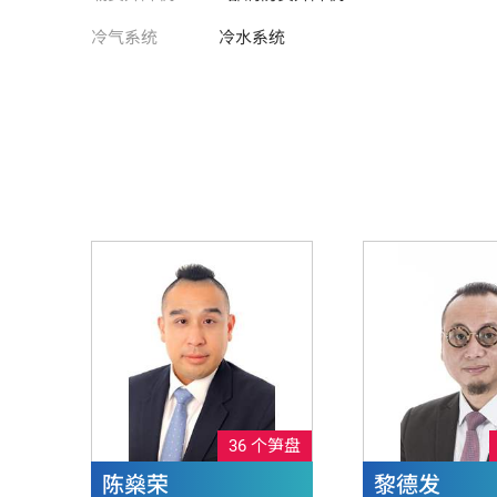
冷气系统
冷水系统
36 个笋盘
陈燊荣
黎德发