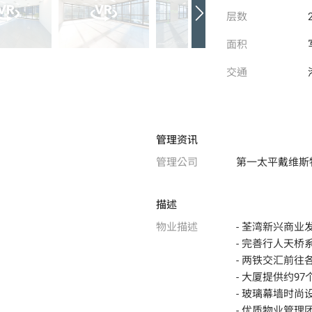
层数
面积
交通
管理资讯
管理公司
第一太平戴维斯
描述
物业描述
- 荃湾新兴商业
- 完善行人天
- 两铁交汇前往
- 大厦提供约9
- 玻璃幕墙时尚
- 优质物业管理