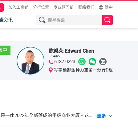
托
加入工商铺
分行位置
专业顾问部
联络我们
简中
铺资讯
售中
陈燊荣 Edward Chen
E-243278
6137 0223
写字楼部金钟力宝第一分行D组
商贸核心区，是一座2022年全新落成的甲级商业大厦。这
更多
794平方尺至全层约11,048平方尺，部分单