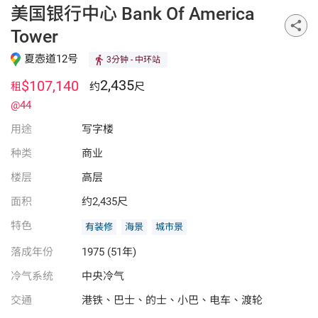
美国银行中心 Bank Of America
Tower
夏悫道12号
3分钟
- 中环站
2,435
$107,140
租
约
尺
@44
用途
写字楼
种类
商业
楼层
高层
面积
约2,435尺
特色
有装修
海景
城市景
落成年份
1975 (51年)
冷气系统
中央冷气
交通
港铁、巴士、的士、小巴、电车、渡轮