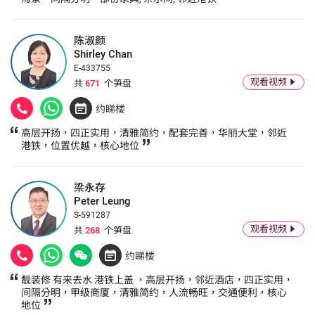
陈淑颜
Shirley Chan
E-433755
观看视频
共
671
个笋盘
约睇楼
高层开扬，四正实用，清雅简约，配套完善，华丽大堂，邻近
港铁，位置优越，核心地位
梁永存
Peter Leung
S-591287
观看视频
共
268
个笋盘
约睇楼
靓装修 有来去水 港铁上盖 ，高层开扬，邻近酒店，四正实用，
间隔分明，甲级商厦，清雅简约，人流畅旺，交通便利，核心
地位