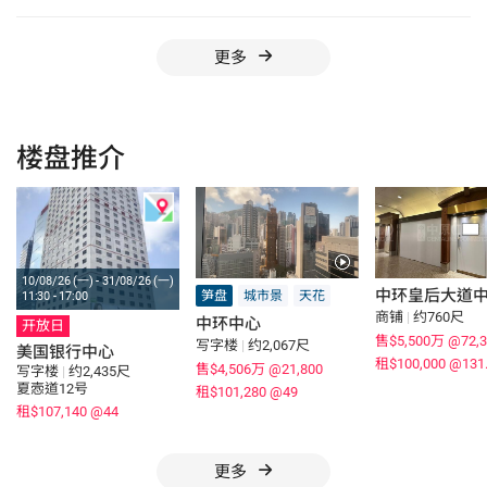
更多
楼盘推介
10/08/26 (一) - 31/08/26 (一)
中环皇后大道
笋盘
城市景
天花
11:30 - 17:00
商铺
|
约760尺
中环中心
开放日
售$5,500万
@72,3
写字楼
|
约2,067尺
美国银行中心
租$100,000
@131
售$4,506万
@21,800
写字楼
|
约2,435尺
夏悫道12号
租$101,280
@49
租$107,140
@44
更多