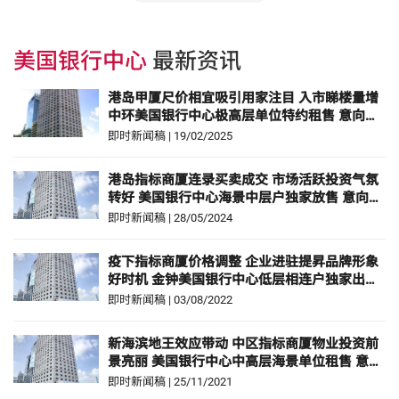
美国银行中心
最新资讯
港岛甲厦尺价相宜吸引用家注目 入市睇楼量增
中环美国银行中心极高层单位特约租售 意向价
约5,274万元
即时新闻稿
|
19/02/2025
港岛指标商厦连录买卖成交 市场活跃投资气氛
转好 美国银行中心海景中层户独家放售 意向价
约1.099亿元
即时新闻稿
|
28/05/2024
疫下指标商厦价格调整 企业进驻提昇品牌形象
好时机 金钟美国银行中心低层相连户独家出售
意向价约4,998万元
即时新闻稿
|
03/08/2022
新海滨地王效应带动 中区指标商厦物业投资前
景亮丽 美国银行中心中高层海景单位租售 意向
价约2.18亿元
即时新闻稿
|
25/11/2021