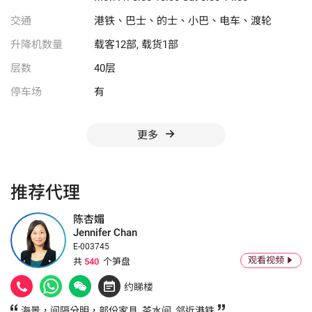
交通
港铁、巴士、的士、小巴、电车、渡轮
升降机数量
载客12部, 载货1部
层数
40层
停车场
有
更多
推荐代理
陈杏媚
Jennifer Chan
E-003745
观看视频
共
540
个笋盘
约睇楼
海景，间隔分明，部份家具, 茶水间, 邻近港铁