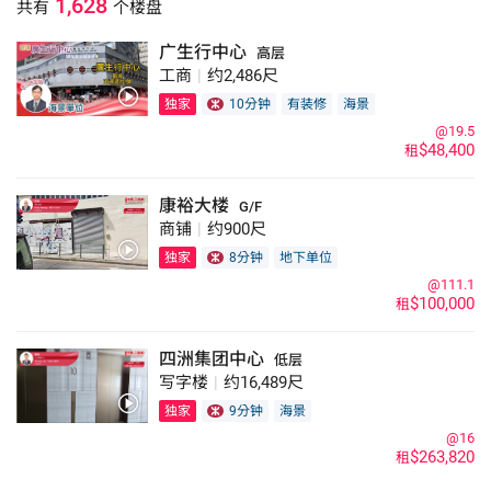
1,628
共有
个楼盘
丝宝国际大厦等。 apm及裕民坊是观塘区内的主要大型商场，至於街舖方
面，协和街一带是区内消费购物旺段，较有特色的街道如物华街，整条街
广生行中心
高层
道开设了不少金舖及首饰珠宝店，而瑞和街则是传统街市段，是区内市民
工商
|
约2,486尺
买菜及日常生活用品的主要地方。 观塘区除了有观塘港铁站外，亦有多
独家
10分钟
有装修
海景
条小巴及巴士路线，前往港九新界各区皆十分便捷，区内亦有观塘码头，
@19.5
可乘渡轮前往北角；观塘市中心重建项目为香港史上最大规模的市区重建
$48,400
租
项目，第一至第三期已完成，观塘区未来将进一步变天，区内工商舖物业
前景看俏。
康裕大楼
G/F
商铺
|
约900尺
独家
8分钟
地下单位
@111.1
$100,000
租
四洲集团中心
低层
写字楼
|
约16,489尺
独家
9分钟
海景
@16
$263,820
租