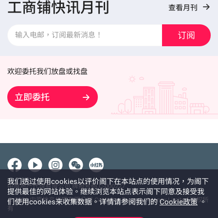
工商铺快讯月刊
查看月刊
订阅
欢迎委托我们放盘或找盘
立即委托
我们透过使用cookies以评价阁下在本站点的使用情况，为阁下
中原地产代理有限公司 牌照号码 C-000227
提供最佳的网站体验。继续浏览本站点表示阁下同意及接受我
@ 2026 中原地产代理有限公司 Centaline Property Agency Limited 版权所
们使用cookies来收集数据。详情请参阅我们的
Cookie政策
。
有