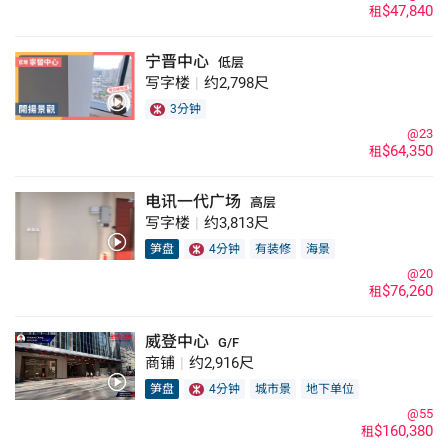
$47,840
租
宁晋中心
低层
写字楼
|
约2,798尺
3分钟
@23
$64,350
租
电讯一代广场
高层
写字楼
|
约3,813尺
笋盘
4分钟
有装修
海景
@20
$76,260
租
威登中心
G/F
商铺
|
约2,916尺
笋盘
4分钟
城市景
地下单位
@55
$160,380
租