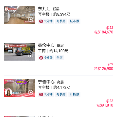
东九汇
低层
写字楼
|
约8,394尺
2分钟
有装修
城市景
@22
$184,670
租
英伦中心
低层
工商
|
约14,100尺
9分钟
全层
@9
$126,900
租
宁晋中心
高层
写字楼
|
约4,173尺
3分钟
有装修
开扬景
@22
$91,810
租