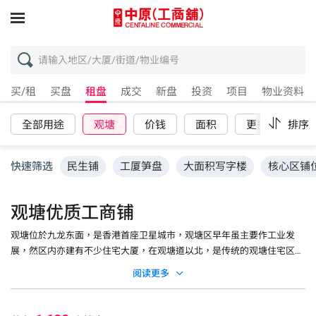
买/租
买盘
租盘
成交
新盘
投资
项目
物业资料
全部用途
观塘
价钱
面积
更多
排序
重
快速筛选
民生铺
工厦笋盘
大面积写字楼
核心区铺
观塘优质工商铺
观塘位於九龙东面，是香港首座卫星城市，观塘区早年虽主要作工业发
展，然区内亦建有不少住宅大厦，在观塘道以北，是传统的观塘住宅区，
那里有多个公屋及居屋屋苑，包括和乐邨、翠屏邨及宝佩苑等，私人屋苑
阅读更多
则有观月·桦峰、凯滙等；观塘道以南则是工业区，鸿图道、伟业街及海
滨道一带有不少工厦，而随着观塘区逐渐转型，区内亦出现不少优质甲级
写字楼大厦，如宏基资本大厦、创纪之城、友邦九龙大楼、万泰利广场及