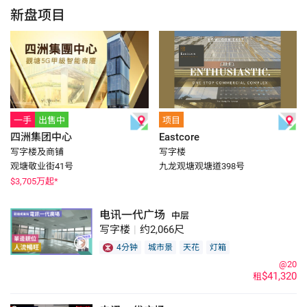
新盘项目
一手
出售中
项目
四洲集团中心
Eastcore
写字楼及商铺
写字楼
观塘敬业街41号
九龙观塘观塘道398号
$
3,705
万起*
电讯一代广场
中层
写字楼
|
约2,066尺
4分钟
城市景
天花
灯箱
@20
$41,320
租