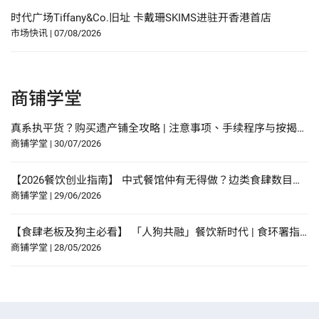
时代广场Tiffany&Co.旧址 卡戴珊SKIMS进驻开香港首店
市场快讯
|
07/08/2026
商铺学堂
真系执平货？购买遗产铺全攻略 | 注意事项、手续程序与按揭申请指南
商铺学堂
|
30/07/2026
【2026餐饮创业指南】 中式餐馆仲有无得做？边类食肆数目增幅最多？研究报告中寻找餐饮创业贴士？
商铺学堂
|
29/06/2026
【食肆老板及狗主必看】 「人狗共融」餐饮新时代 | 食环署指引懒人包！
商铺学堂
|
28/05/2026