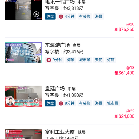
电讯一代广场
中层
写字楼
|
约3,813尺
笋盘
4分钟
有装修
海景
@20
$76,260
租
东瀛游广场
高层
写字楼
|
约3,416尺
9分钟
海景
城市景
天花
灯箱
@18
$61,490
租
皇廷广场
中层
写字楼
|
约1,090尺
笋盘
8分钟
有装修
海景
城市景
@22
$24,000
租
富利工业大厦
低层
工商
|
约2,450尺