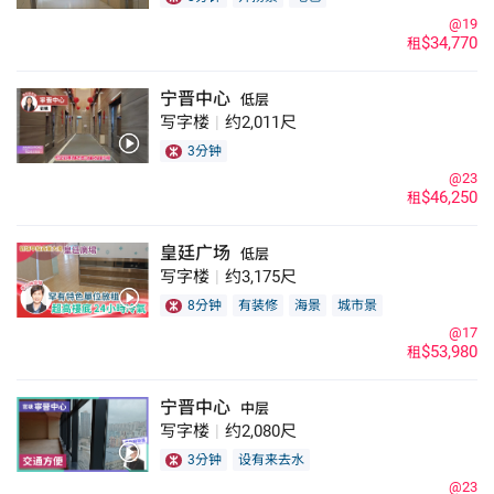
@19
$34,770
租
宁晋中心
低层
写字楼
|
约2,011尺
3分钟
@23
$46,250
租
皇廷广场
低层
写字楼
|
约3,175尺
8分钟
有装修
海景
城市景
@17
$53,980
租
宁晋中心
中层
写字楼
|
约2,080尺
3分钟
设有来去水
@23