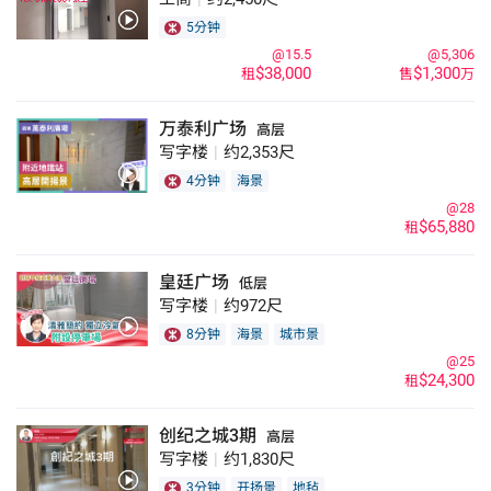
5分钟
@15.5
@5,306
$38,000
$1,300
租
售
万
万泰利广场
高层
写字楼
|
约2,353尺
4分钟
海景
@28
$65,880
租
皇廷广场
低层
写字楼
|
约972尺
8分钟
海景
城市景
@25
$24,300
租
创纪之城3期
高层
写字楼
|
约1,830尺
3分钟
开扬景
地毡