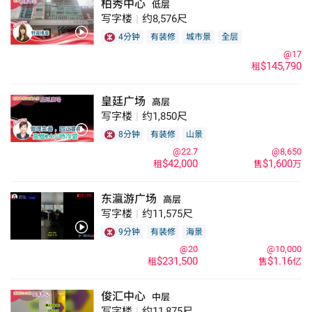
柏秀中心
低层
写字楼
|
约8,576尺
4分钟
有装修
城市景
全层
@17
$145,790
租
皇廷广场
高层
写字楼
|
约1,850尺
8分钟
有装修
山景
@22.7
@8,650
$42,000
$1,600
租
售
万
东瀛游广场
高层
写字楼
|
约11,575尺
9分钟
有装修
海景
@20
@10,000
$231,500
$1.16
租
售
亿
俊汇中心
中层
写字楼
|
约11,875尺