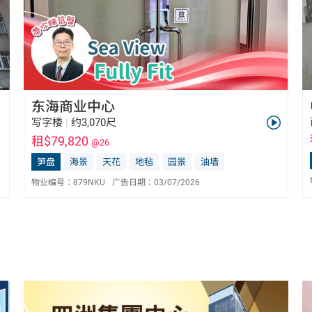
东海商业中心
写字楼
|
约3,070尺
租$79,820
@26
笋盘
海景
天花
地毡
园景
油墙
物业编号：
879NKU
广告日期：
03/07/2026
陈东亮 Bill Chan
E-113987
6596 0032