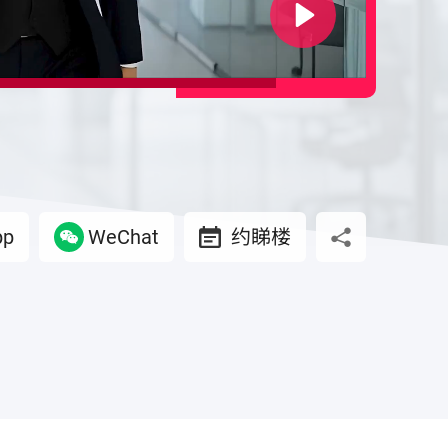
Play
pp
WeChat
约睇楼