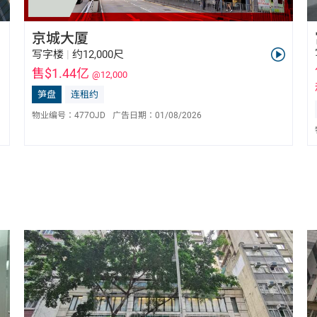
京城大厦
写字楼
|
约12,000尺
售$1.44亿
@12,000
笋盘
连租约
物业编号：
477OJD
广告日期：
01/08/2026
陈东亮 Bill Chan
E-113987
6596 0032