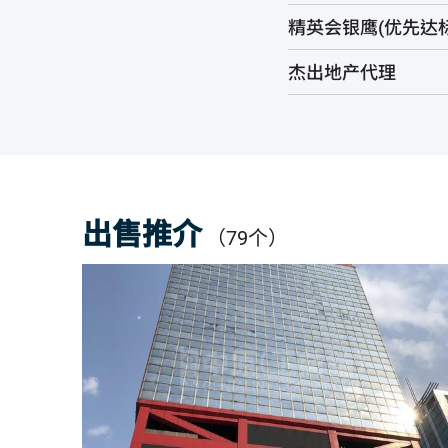
精英会银鹰(优先达标
杰出地产代理
出售推介
（79个）