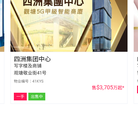
四洲集团中心
写字楼及商铺
观塘敬业街41号
物业编号：41KYS
$3,705
售
万起*
一手
出售中
陈东亮 Bill Chan
E-113987
6596 0032