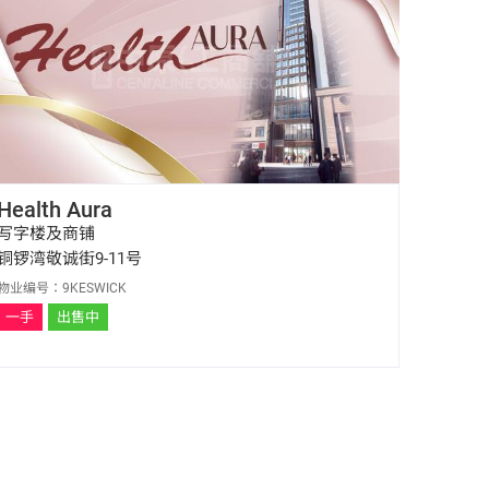
Health Aura
写字楼及商铺
铜锣湾敬诚街9-11号
物业编号：9KESWICK
一手
出售中
陈东亮 Bill Chan
E-113987
6596 0032