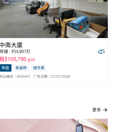
中南大厦
商铺
|
约4,807尺
租$105,750
@22
笋盘
有装修
城市景
物业编号：
005HHT
广告日期：
27/07/2026
陈东亮 Bill Chan
E-113987
6596 0032
更多