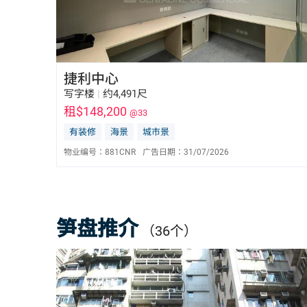
捷利中心
写字楼
|
约4,491尺
租$148,200
@33
有装修
海景
城市景
物业编号：
881CNR
广告日期：
31/07/2026
陈东亮 Bill Chan
E-113987
6596 0032
笋盘推介
（36个）