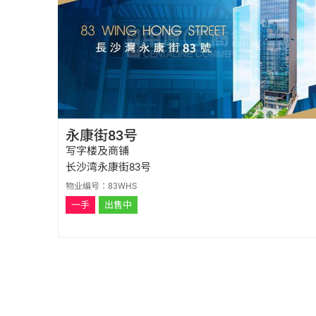
永康街83号
写字楼及商铺
长沙湾永康街83号
物业编号：83WHS
一手
出售中
陈东亮 Bill Chan
E-113987
6596 0032