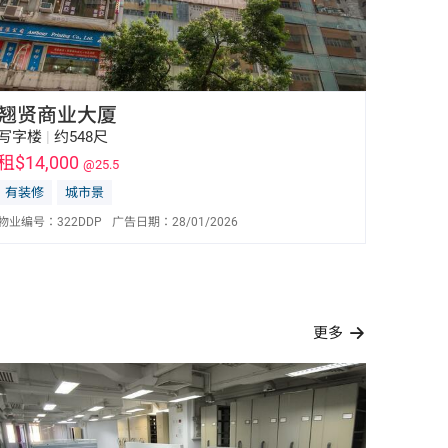
翘贤商业大厦
写字楼
|
约548尺
租$14,000
@25.5
有装修
城市景
物业编号：
322DDP
广告日期：
28/01/2026
陈东亮 Bill Chan
E-113987
6596 0032
更多