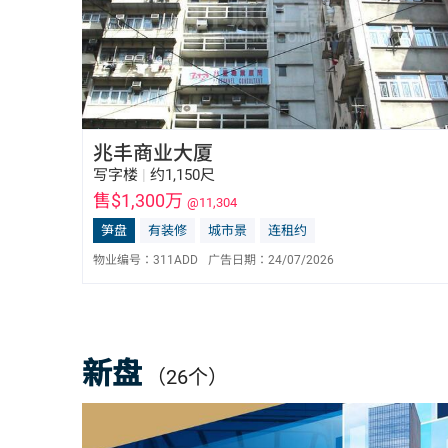
兆丰商业大厦
写字楼
|
约1,150尺
售$1,300万
@11,304
笋盘
有装修
城市景
连租约
物业编号：
311ADD
广告日期：
24/07/2026
陈东亮 Bill Chan
E-113987
6596 0032
新盘
（26个）