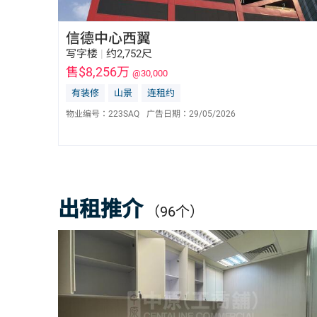
信德中心西翼
写字楼
|
约2,752尺
售$8,256万
@30,000
有装修
山景
连租约
物业编号：
223SAQ
广告日期：
29/05/2026
陈东亮 Bill Chan
E-113987
6596 0032
出租推介
（96个）