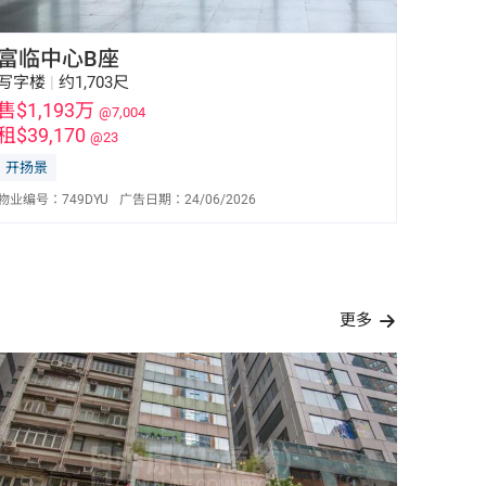
富临中心B座
写字楼
|
约1,703尺
售$1,193万
@7,004
租$39,170
@23
开扬景
物业编号：
749DYU
广告日期：
24/06/2026
陈东亮 Bill Chan
E-113987
6596 0032
更多