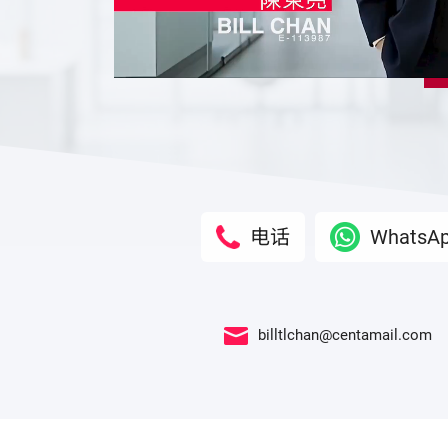
电话
WhatsA
billtlchan@centamail.com