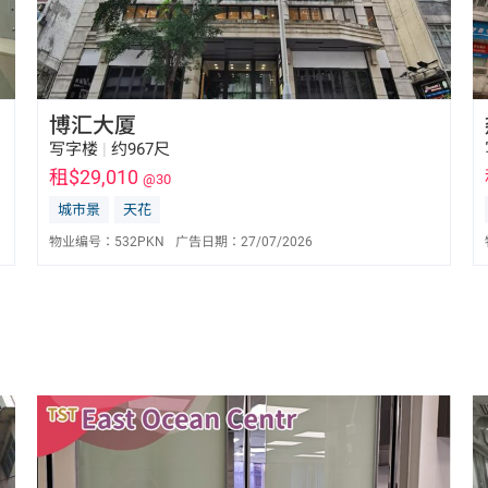
博汇大厦
写字楼
|
约967尺
租$29,010
@30
城市景
天花
物业编号：
532PKN
广告日期：
27/07/2026
陈东亮 Bill Chan
E-113987
6596 0032