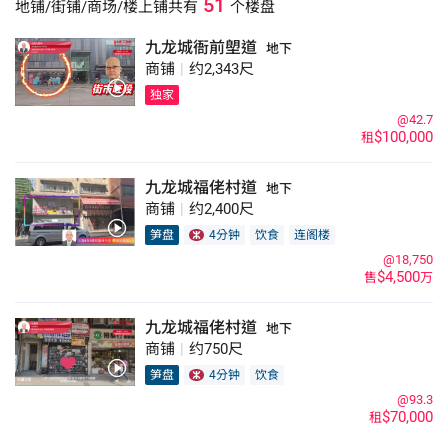
51
地铺/街铺/商场/楼上铺
共有
个楼盘
店，故九龙城又有「小泰国」及「小潮州」之称，吸引许多市民前来光
顾。 九龙城有多条巴士及小巴路线，而自宋皇台站启用後，区内交通更
九龙城衙前塱道
地下
见方便，市建局公布将启动九龙城重建，涵盖衙前围道、贾炳达道等6条
商铺
|
约2,343尺
街道，为区内历来最大规模的重建计划，九龙城未来将大变天，区内舖位
独家
物业极具升值潜力。
@42.7
$100,000
租
九龙城福佬村道
地下
商铺
|
约2,400尺
笋盘
4分钟
饮食
连阁楼
@18,750
$4,500
售
万
九龙城福佬村道
地下
商铺
|
约750尺
笋盘
4分钟
饮食
@93.3
$70,000
租