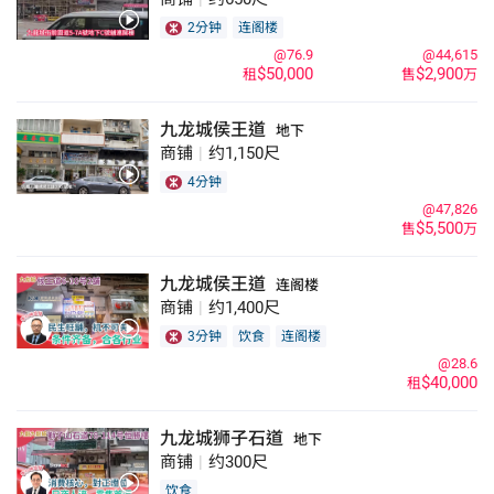
2分钟
连阁楼
@76.9
@44,615
$50,000
$2,900
租
售
万
九龙城侯王道
地下
商铺
|
约1,150尺
4分钟
@47,826
$5,500
售
万
九龙城侯王道
连阁楼
商铺
|
约1,400尺
3分钟
饮食
连阁楼
@28.6
$40,000
租
九龙城狮子石道
地下
商铺
|
约300尺
饮食