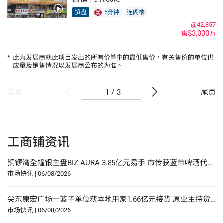
笋盘
5分钟
连阁楼
@42,857
$3,000
售
万
*
此为发展商就此项目发出的所有价单中的最低售价，有关售价的单位供
应量及销售情况以发展商公布的为准。
/
3
首页
尾页
工商铺资讯
铜锣湾全幢银主盘BIZ AURA 3.85亿元易手 市传获蓝带啤酒代理商承接
市场快讯
|
06/08/2026
尖东康宏广场一篮子单位获本地用家1.66亿元接货 原业主持货22年赚27%
市场快讯
|
06/08/2026