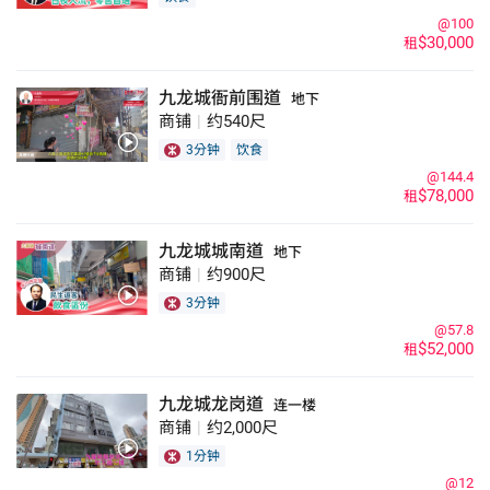
@100
$30,000
租
九龙城衙前围道
地下
商铺
|
约540尺
3分钟
饮食
@144.4
$78,000
租
九龙城城南道
地下
商铺
|
约900尺
3分钟
@57.8
$52,000
租
九龙城龙岗道
连一楼
商铺
|
约2,000尺
1分钟
@12