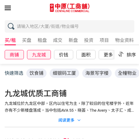
买/租
买盘
租盘
成交
新盘
投资
项目
物业资料
商铺
九龙城
价钱
面积
更多
重设
排序
快速筛选
饮食铺
细银码工厦
海景写字楼
全幢物业
九龙城优质工商铺
九龙城位於九龙区中部，区内以住宅为主，除了较旧的住宅楼宇外，近年
亦有不少新楼盘落成，当中包括AVA 55、晓荟、The Avery、太子汇、成
龙居及豪门等，因为多了中产居民进驻，令区内的消费力大增。 九龙城
阅读更多
区有不少地标，如侯王古庙、宋皇台公园、九龙寨城公园、九龙城广场、
富豪东方酒店及九龙城市政大厦等；而衙前围道及贾炳达道一带有不少餐
厅食肆，形成热闹的美食圈，又因区内有不少泰国及潮州的食肆及杂货