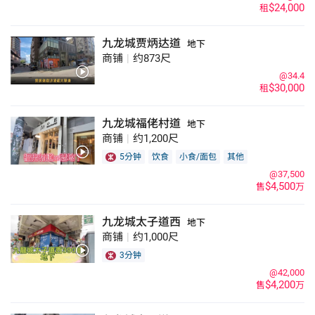
$24,000
租
九龙城贾炳达道
地下
商铺
|
约873尺
@34.4
$30,000
租
九龙城福佬村道
地下
商铺
|
约1,200尺
5分钟
饮食
小食/面包
其他
@37,500
$4,500
售
万
九龙城太子道西
地下
商铺
|
约1,000尺
3分钟
@42,000
$4,200
售
万