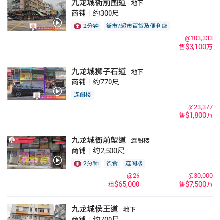
九龙城衙前围道
地下
商铺
|
约300尺
2分钟
街市/超市百货及便利店
@103,333
$3,100
售
万
九龙城狮子石道
地下
商铺
|
约770尺
连阁楼
@23,377
$1,800
售
万
九龙城衙前塱道
连阁楼
商铺
|
约2,500尺
2分钟
饮食
连阁楼
@26
@30,000
$65,000
$7,500
租
售
万
九龙城侯王道
地下
商铺
|
约700尺