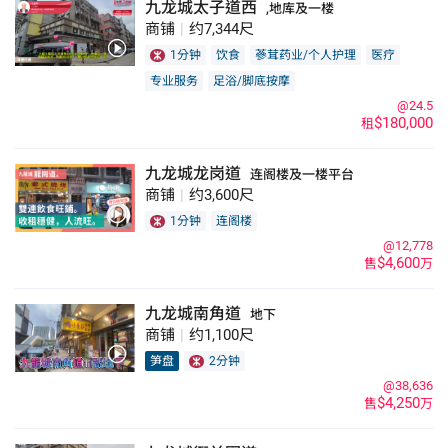
九龙城太子道西
,地库及一楼
商铺
|
约7,344尺
1分钟
饮食
蔘茸药业/个人护理
医疗
专业服务
足浴/脚底按摩
@24.5
$180,000
租
九龙城龙岗道
连阁楼及一楼平台
商铺
|
约3,600尺
1分钟
连阁楼
@12,778
$4,600
售
万
九龙城南角道
地下
商铺
|
约1,100尺
笋盘
2分钟
@38,636
$4,250
售
万