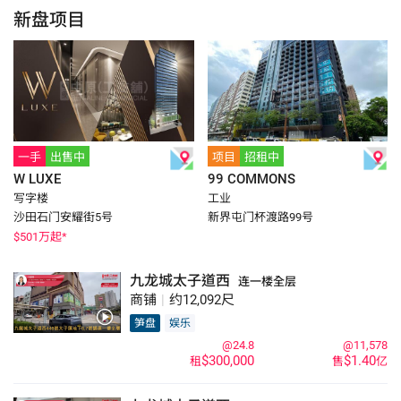
新盘项目
一手
出售中
项目
招租中
W LUXE
99 COMMONS
写字楼
工业
沙田石门安耀街5号
新界屯门杯渡路99号
$
501
万起*
九龙城太子道西
连一楼全层
商铺
|
约12,092尺
笋盘
娱乐
@24.8
@11,578
$300,000
$1.40
租
售
亿