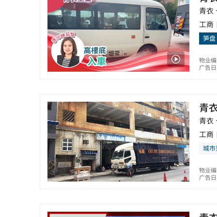
青衣 
工商
笋盘
物业编
广告日期
青
青衣 
工商
城市
物业编
广告日期