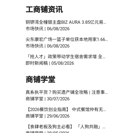
工商铺资讯
铜锣湾全幢银主盘BIZ AURA 3.85亿元易手 市传获蓝带啤酒代理商承接
市场快讯
|
06/08/2026
尖东康宏广场一篮子单位获本地用家1.66亿元接货 原业主持货22年赚27%
市场快讯
|
06/08/2026
「抢人才」政策带动学生宿舍需求增 全方位改装升值潜力高 佐敦庙街95至97号全幢独家放售 意向价约1.08亿元
即时新闻稿
|
05/08/2026
商铺学堂
真系执平货？购买遗产铺全攻略 | 注意事项、手续程序与按揭申请指南
商铺学堂
|
30/07/2026
【2026餐饮创业指南】 中式餐馆仲有无得做？边类食肆数目增幅最多？研究报告中寻找餐饮创业贴士？
商铺学堂
|
29/06/2026
【食肆老板及狗主必看】 「人狗共融」餐饮新时代 | 食环署指引懒人包！