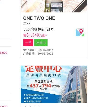
张志杰 Nicky Cheung
ONE TWO ONE
E-034206
6286 3950
工业
长沙湾琼林街121号
$
1,349
售
万起*
一手
出售中
物业编号：OneTwoOne
8,000
广告日期：29/05/2025
陈乐瑶 Elsa Chan
6,922