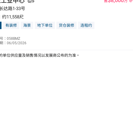
衣工业中心
$8,000
G/F
售
万
长达路1-33号
|
约11,558尺
有装修
海景
地下单位
货仓装修
连租约
黄伟略
号：058BMZ
：06/05/2026
6021 0518
的单位供应量及销售情况以发展商公布的为准。