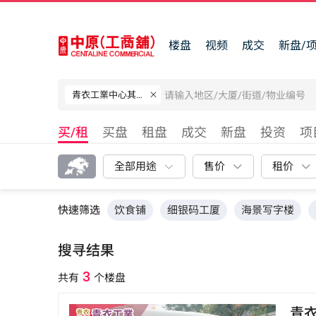
楼盘
视频
成交
新盘/
青衣工業中心其他
买/租
买盘
租盘
成交
新盘
投资
项
全部用途
售价
租价
快速筛选
饮食铺
细银码工厦
海景写字楼
搜寻结果
3
共有
个楼盘
青