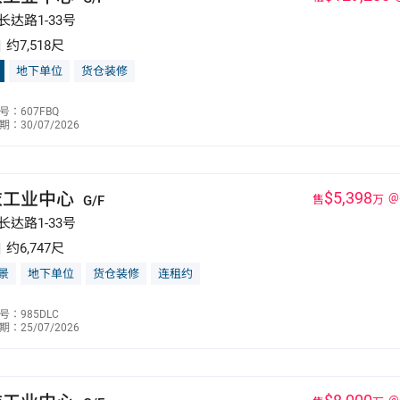
长达路1-33号
|
约7,518尺
地下单位
货仓装修
成会
号：607FBQ
：30/07/2026
6132 2508
衣工业中心
$5,398
@
G/F
售
万
长达路1-33号
|
约6,747尺
景
地下单位
货仓装修
连租约
成会
号：985DLC
：25/07/2026
6132 2508
@