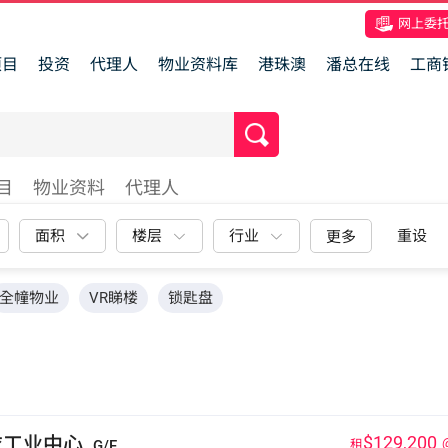
网上委
项目
投资
代理人
物业资料库
港珠澳
潘总在线
工商
目
物业资料
代理人
面积
楼层
行业
重设
更多
全幢物业
VR睇楼
锁匙盘
衣工业中心
$129,200
G/F
租