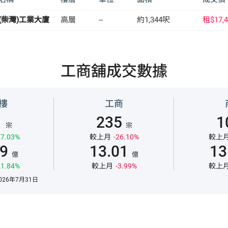
(柴灣)工業大廈
高層
--
約1,344呎
租$17,4
工商舖成交數據
樓
工商
1
235
1
宗
宗
7.03%
較上月
-26.10%
較上
59
13.01
13
億
億
1.84%
較上月
-3.99%
較上
26年7月31日