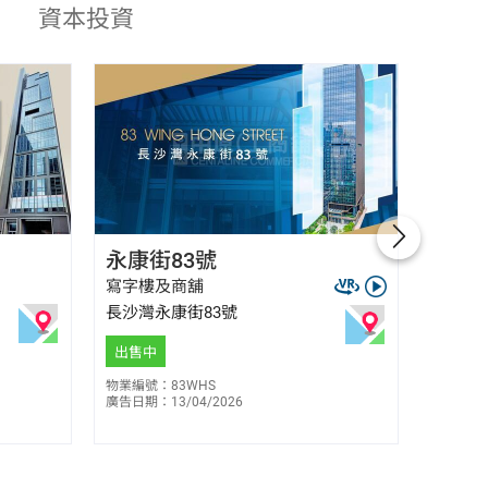
資本投資
麥偉嫦 Salome Mak
永康街83號
四洲
E-144769
6130 8935
寫字樓及商舖
寫字樓
長沙灣永康街83號
觀塘敬
$
3,7
售
出售中
出售中
物業編號：83WHS
廣告日期：13/04/2026
物業編號：
廣告日期：0