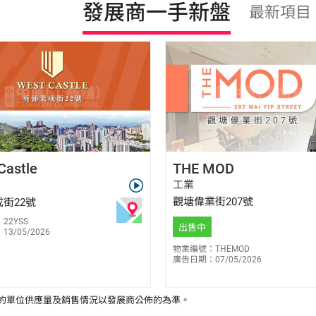
發展商一手新盤
最新項目
張焯賢 Alfred Cheung
梁錦和 Gary Leung
Castle
THE MOD
E-047275
E-177859
9215 2566
9559 1768
工業
觀塘偉業街207號
街22號
22YSS
出售中
3/05/2026
物業編號：THEMOD
廣告日期：07/05/2026
的單位供應量及銷售情況以發展商公佈的為準。