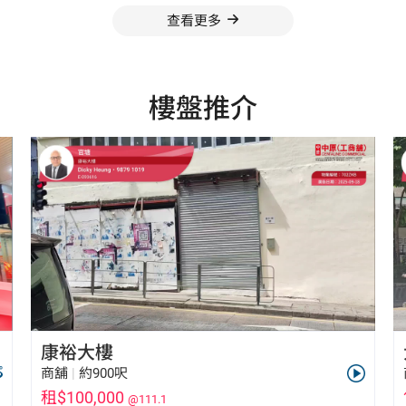
查看更多
樓盤推介
康裕大樓
商舖
|
約900呎
租$100,000
@111.1