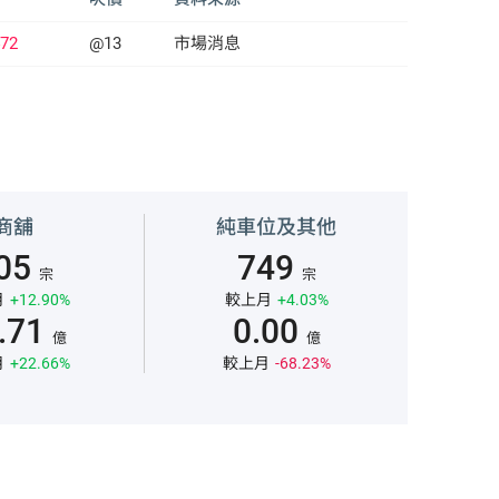
72
@13
市場消息
商舖
純車位及其他
05
749
宗
宗
月
+12.90%
較上月
+4.03%
.71
0.00
億
億
月
+22.66%
較上月
-68.23%