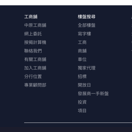
工商舖
樓盤搜尋
中原工商舖
全部樓盤
網上委託
寫字樓
按揭計算機
工商
聯絡我們
商舖
有關工商舖
車位
加入工商舖
獨家代理
分行位置
招標
專業顧問部
開放日
發展商一手新盤
投資
項目