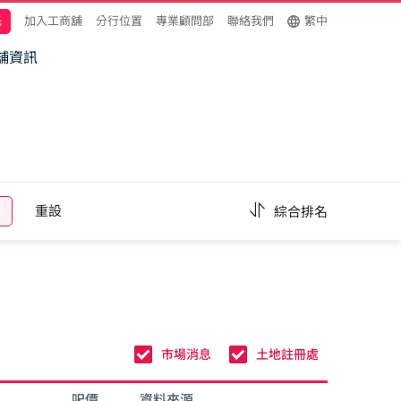
託
加入工商舖
分行位置
專業顧問部
聯絡我們
繁中
舖資訊
重設
綜合排名
市場消息
土地註冊處
呎價
資料來源