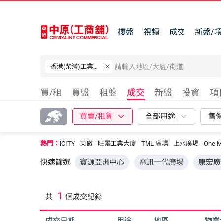
樓盤
視頻
成交
新盤/
香港(柴灣)工業大廈
買/租
買盤
租盤
成交
新盤
投資
項
買賣/租賃
全部用途
售
熱門：
iCITY
東傲
旺景工業大廈
TML 廣場
上水廣場
One M
快速篩選
寶源亞洲中心
電訊一代廣場
康宏廣
1
共
個成交紀錄
成交日期
用途
地區
物業