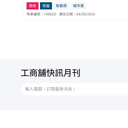
獨家
筍盤
有裝修
城市景
物業編號：
148EOO
廣告日期：
04/08/2026
何惠賢 Vivian Ho
E-023576
6822 3958
工商舖快訊月刊