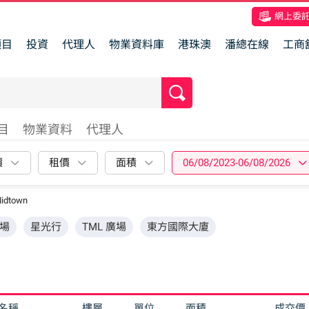
網上委
項目
投資
代理人
物業資料庫
港珠澳
潘總在線
工商
目
物業資料
代理人
價
租價
面積
06/08/2023-06/08/2026
idtown
場
星光行
TML 廣場
東方國際大廈
名稱
樓層
單位
面積
成交價