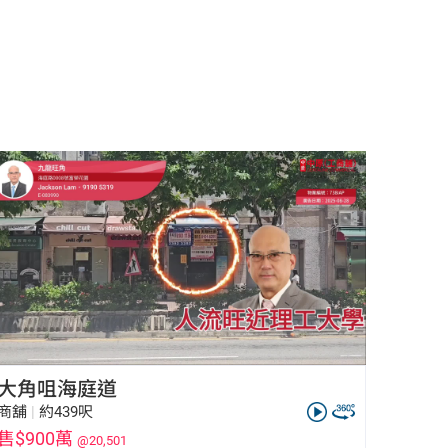
大角咀海庭道
商舖
|
約439呎
售$900萬
@20,501