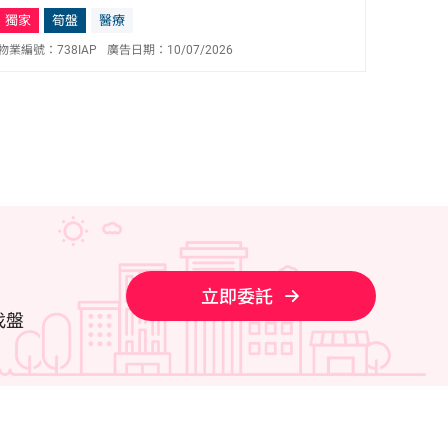
獨家
筍盤
醫療
物業編號：
738IAP
廣告日期：
10/07/2026
林志強 Jackson Lam
E-083990
9190 5319
立即委託
找盤