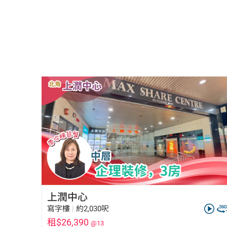
上潤中心
寫字樓
|
約2,030呎
租$26,390
@13