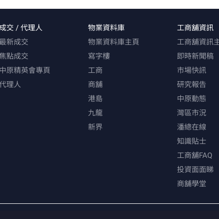
成交 / 代理人
物業資料庫
工商舖資訊
最新成交
物業資料庫主頁
工商舖資訊
焦點成交
寫字樓
即時新聞稿
中原精英會專頁
工商
市場快訊
代理人
商舖
研究報告
港島
中原動態
九龍
灣區市況
新界
潘總在線
知識貼士
工商舖FAQ
投資面面睇
商舖學堂