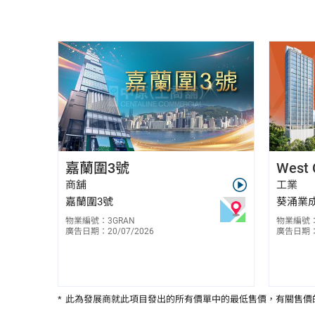
黃天祐 Patrick Wong
嘉蘭圍3號
West 
E-053344
9522 0958
商舖
工業
嘉蘭圍3號
葵涌業成
物業編號：3GRAN
物業編號：
廣告日期：20/07/2026
廣告日期：1
*
此為發展商就此項目發出的所有價單中的最低售價，有關售價