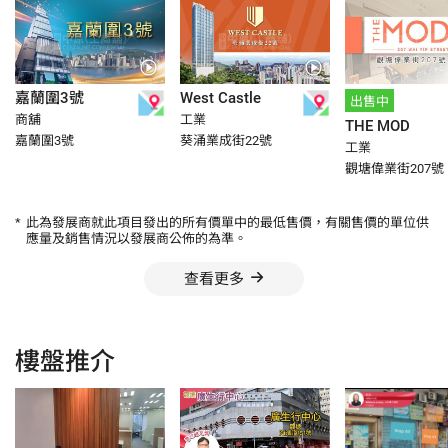
嘉蘭圍3號
West Castle
出售中
商舖
工業
THE MOD
嘉蘭圍3號
葵涌業成街22號
工業
觀塘偉業街207號
*
此為發展商就此項目發出的所有價單中的最低售價，有關售價的單位供
應量及銷售情況以發展商公佈的為準。
查看更多
樓盤推介