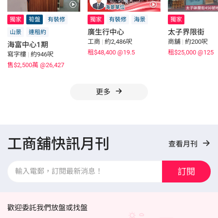
獨家
筍盤
有裝修
獨家
有裝修
海景
獨家
廣生行中心
太子界限街
山景
連租約
工商
|
約2,486呎
商舖
|
約200呎
海富中心1期
租$48,400
@19.5
租$25,000
@125
寫字樓
|
約946呎
售$2,500萬
@26,427
更多
工商舖快訊月刊
查看月刊
訂閱
歡迎委託我們放盤或找盤