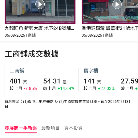
九龍旺角 新興大廈 地下24B號舖
香港銅鑼灣 耀華街21號地
及高層地庫U3-U45
06/08/2026 | 商舖
05/08/2026 | 商舖
工商舖成交數據
工商舖
寫字樓
481
54.31
141
27.5
宗
億
宗
較上月
-7.85%
較上月
+14.64%
較上月
+27.03%
較上月
+
資料來源：(1)香港土地註冊處 及 (2)中原數據物業資料庫。截至2026年7月31
日
發展商一手新盤
最新項目
資本投資