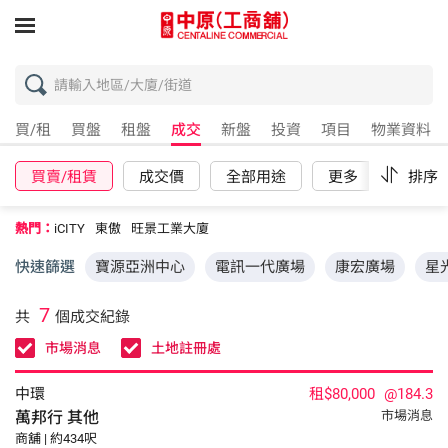
買/租
買盤
租盤
成交
新盤
投資
項目
物業資料
買賣/租賃
成交價
全部用途
更多
重設
排序
熱門：
iCITY
東傲
旺景工業大廈
快速篩選
寶源亞洲中心
電訊一代廣場
康宏廣場
星
7
共
個成交紀錄
市場消息
土地註冊處
中環
租$80,000
@184.3
萬邦行
其他
市場消息
商舖 | 約434呎