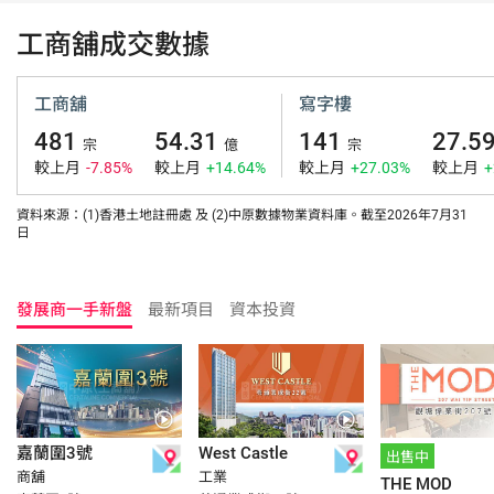
工商舖成交數據
工商舖
寫字樓
481
54.31
141
27.5
宗
億
宗
較上月
-7.85%
較上月
+14.64%
較上月
+27.03%
較上月
+
資料來源：(1)香港土地註冊處 及 (2)中原數據物業資料庫。截至2026年7月31
日
發展商一手新盤
最新項目
資本投資
嘉蘭圍3號
West Castle
出售中
商舖
工業
THE MOD