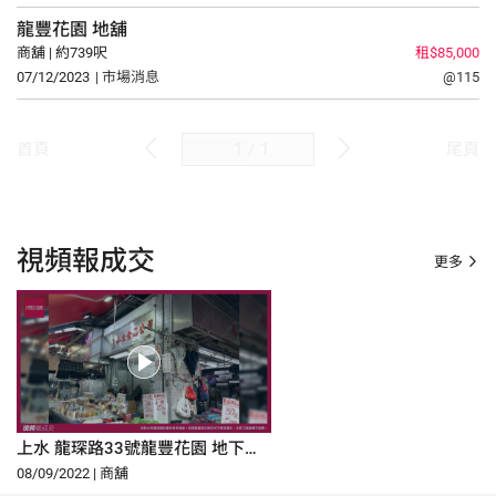
龍豐花園
地舖
商舖 | 約739呎
租$85,000
07/12/2023
| 市場消息
@115
/
1
首頁
尾頁
視頻報成交
更多
上水 龍琛路33號龍豐花園 地下
G35B號舖
08/09/2022 | 商舖