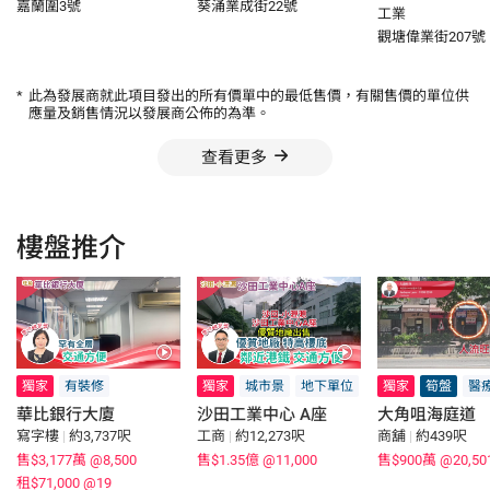
嘉蘭圍3號
葵涌業成街22號
工業
觀塘偉業街207號
*
此為發展商就此項目發出的所有價單中的最低售價，有關售價的單位供
應量及銷售情況以發展商公佈的為準。
查看更多
樓盤推介
獨家
有裝修
獨家
城市景
地下單位
獨家
筍盤
醫
華比銀行大廈
沙田工業中心 A座
大角咀海庭道
寫字樓
|
約3,737呎
工商
|
約12,273呎
商舖
|
約439呎
售$3,177萬
@8,500
售$1.35億
@11,000
售$900萬
@20,50
租$71,000
@19