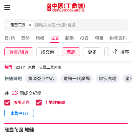
龍豐花園
買/租
買盤
租盤
成交
新盤
投資
項目
物業資料
買賣/租賃
成交價
商舖
更多
重設
排序
熱門：
iCITY
東傲
旺景工業大廈
快速篩選
寶源亞洲中心
電訊一代廣場
康宏廣場
星
23
共
個成交紀錄
市場消息
土地註冊處
出售中 (3)
龍豐花園
地舖