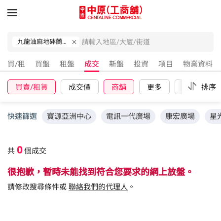
九龍油麻地砵蘭街39-41號
買/租
買盤
租盤
成交
新盤
投資
項目
物業資料
買賣/租賃
成交價
商舖
更多
重設
排序
快速篩選
寶源亞洲中心
電訊一代廣場
康宏廣場
星
0
共
個成交
很抱歉，暫時未能找到符合您要求的網上放盤。
請修改搜尋條件或
聯絡我們的代理人
。