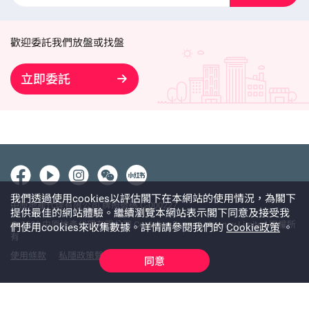
歡迎委託我們放盤或找盤
立即委託
我們透過使用cookies以評估閣下在本網站的使用情況，為閣下
中原地產代理有限公司 牌照號碼 C-000227
提供最佳的網站體驗。繼續瀏覽本網站表示閣下同意及接受我
@ 2026 中原地產代理有限公司 Centaline Property Agency Limited 版權所
們使用cookies來收集數據。詳情請參閱我們的
Cookie政策
。
有
使用條款
私隱政策聲明
免責聲明
同意