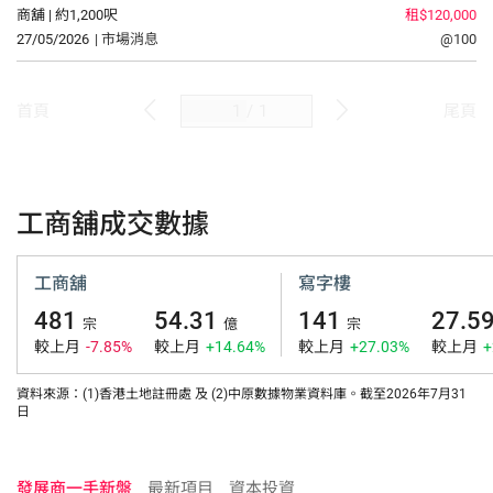
商舖 | 約1,200呎
租$120,000
27/05/2026
| 市場消息
@100
/
1
首頁
尾頁
工商舖成交數據
工商舖
寫字樓
481
54.31
141
27.5
宗
億
宗
較上月
-7.85%
較上月
+14.64%
較上月
+27.03%
較上月
+
資料來源：(1)香港土地註冊處 及 (2)中原數據物業資料庫。截至2026年7月31
日
發展商一手新盤
最新項目
資本投資