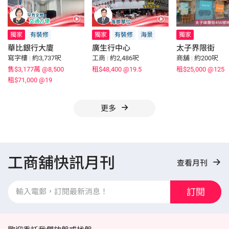
獨家
有裝修
獨家
有裝修
海景
獨家
華比銀行大廈
廣生行中心
太子界限街
寫字樓
|
約3,737呎
工商
|
約2,486呎
商舖
|
約200呎
售$3,177萬
@8,500
租$48,400
@19.5
租$25,000
@125
租$71,000
@19
更多
工商舖快訊月刊
查看月刊
訂閱