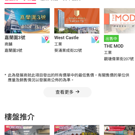
嘉蘭圍3號
West Castle
出售中
商舖
工業
THE MOD
嘉蘭圍3號
葵涌業成街22號
工業
觀塘偉業街207號
*
此為發展商就此項目發出的所有價單中的最低售價，有關售價的單位供
應量及銷售情況以發展商公佈的為準。
查看更多
樓盤推介