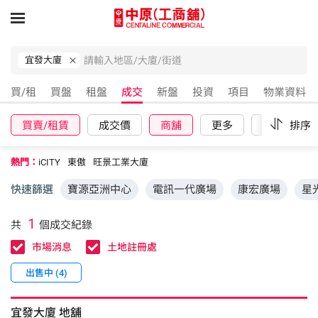
宜發大廈
買/租
買盤
租盤
成交
新盤
投資
項目
物業資料
買賣/租賃
成交價
商舖
更多
重設
排序
熱門：
iCITY
東傲
旺景工業大廈
快速篩選
寶源亞洲中心
電訊一代廣場
康宏廣場
星
1
共
個成交紀錄
市場消息
土地註冊處
出售中 (4)
宜發大廈
地舖