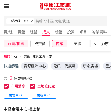
中晶金融中心
買/租
買盤
租盤
成交
新盤
投資
項目
物業資料
買賣/租賃
成交價
商舖
更多
重設
排序
熱門：
iCITY
東傲
旺景工業大廈
快速篩選
寶源亞洲中心
電訊一代廣場
康宏廣場
星
2
共
個成交紀錄
市場消息
土地註冊處
出售中 (2)
出租中 (5)
中晶金融中心
樓上舖