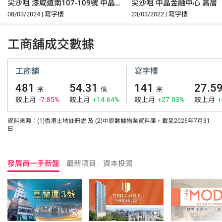
尖沙咀 漆咸道南107-109號 中晶
尖沙咀 中晶金融中心 高層
金融中心 15樓
08/03/2024 | 寫字樓
23/03/2022 | 寫字樓
工商舖成交數據
工商舖
寫字樓
481
54.31
141
27.5
宗
億
宗
較上月
-7.85%
較上月
+14.64%
較上月
+27.03%
較上月
+
資料來源：(1)香港土地註冊處 及 (2)中原數據物業資料庫。截至2026年7月31
日
發展商一手新盤
最新項目
資本投資