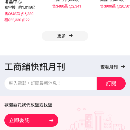
港晶中心
售$480萬
@2,341
售$900萬
@20,50
寫字樓
|
約1,015呎
售$648萬
@6,380
租$22,330
@22
更多
工商舖快訊月刊
查看月刊
訂閱
歡迎委託我們放盤或找盤
立即委託