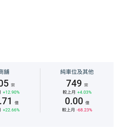
商舖
純車位及其他
05
749
宗
宗
月
+12.90%
較上月
+4.03%
.71
0.00
億
億
月
+22.66%
較上月
-68.23%