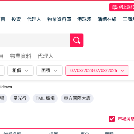
網上委
項目
投資
代理人
物業資料庫
港珠澳
潘總在線
工商
目
物業資料
代理人
租價
面積
07/08/2023-07/08/2026
idtown
場
星光行
TML 廣場
東方國際大廈
市場消