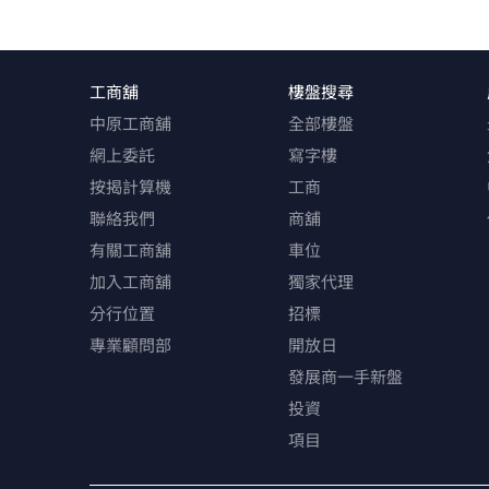
工商舖
樓盤搜尋
中原工商舖
全部樓盤
網上委託
寫字樓
按揭計算機
工商
聯絡我們
商舖
有關工商舖
車位
加入工商舖
獨家代理
分行位置
招標
專業顧問部
開放日
發展商一手新盤
投資
項目