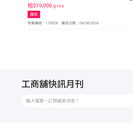
租$19,000
@19.6
獨家
物業編號：
170EOK
廣告日期：
04/08/2026
崔仲婷 Joey Tsui
S-637767
9271 3136
工商舖快訊月刊