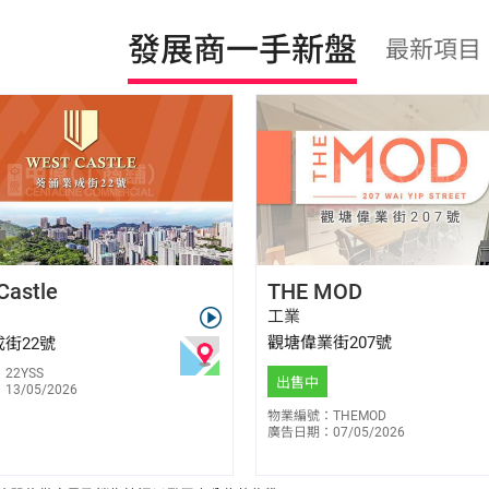
發展商一手新盤
最新項目
馬健邦 Jan Ma
顏永雄 Billy Ngan
Castle
THE MOD
E-044229
E-247538
9656 0526
6693 0152
工業
觀塘偉業街207號
街22號
22YSS
出售中
3/05/2026
物業編號：THEMOD
廣告日期：07/05/2026