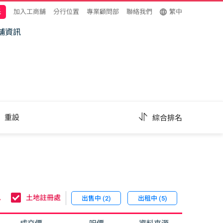
託
加入工商舖
分行位置
專業顧問部
聯絡我們
繁中
舖資訊
重設
綜合排名
息
土地註冊處
出售中 (2)
出租中 (5)