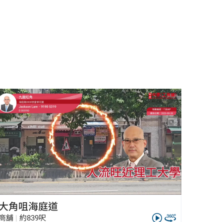
大角咀海庭道
商舖
|
約839呎