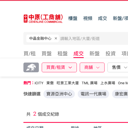
樓盤
視頻
成交
新盤/
中晶金融中心
買/租
買盤
租盤
成交
新盤
投資
項
買賣/租賃
商舖
售價
熱門：
iCITY
東傲
旺景工業大廈
TML 廣場
上水廣場
One M
快速篩選
寶源亞洲中心
電訊一代廣場
康宏廣
2
共
個成交紀錄