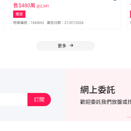
售$480萬
@2,341
獨家
物業編號：
166SHU
廣告日期：
21/07/2026
曾盈慧 Joda Tsang
S-341163
9551 2009
更多
網上委託
訂閱
歡迎委託我們放盤或