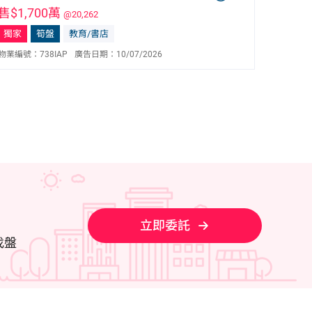
售$1,700萬
@20,262
獨家
筍盤
教育/書店
物業編號：
738IAP
廣告日期：
10/07/2026
林志強 Jackson Lam
E-083990
9190 5319
立即委託
找盤