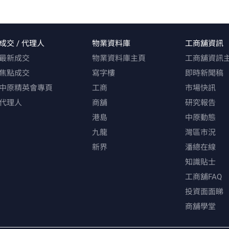
成交 / 代理人
物業資料庫
工商舖資訊
最新成交
物業資料庫主頁
工商舖資訊
焦點成交
寫字樓
即時新聞稿
中原精英會專頁
工商
市場快訊
代理人
商舖
研究報告
港島
中原動態
九龍
灣區市況
新界
潘總在線
知識貼士
工商舖FAQ
投資面面睇
商舖學堂