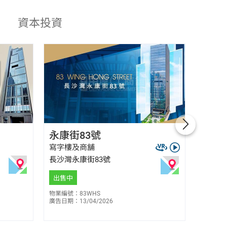
資本投資
鄧振豪 Philip Tang
永康街83號
四洲
E-027864
6285 2506
寫字樓及商舖
寫字樓
長沙灣永康街83號
觀塘敬
$
3,7
售
出售中
出售中
物業編號：83WHS
廣告日期：13/04/2026
物業編號：
廣告日期：0