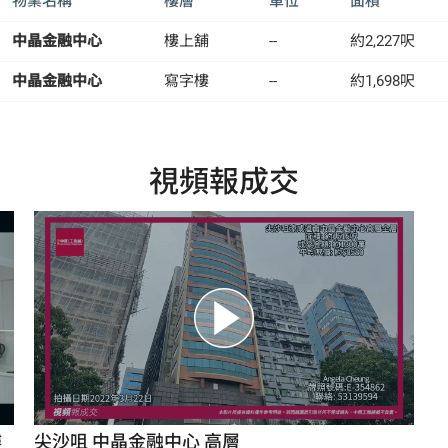
物業名稱
樓層
單位
面積
中晶金融中心
樓上舖
--
約2,227呎
中晶金融中心
寫字樓
--
約1,698呎
視頻報成交
樓
尖沙咀 中晶金融中心 高層