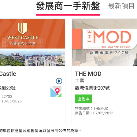
發展商一手新盤
最新項目
陳志豪 Harry Chan
周家儉 Samuel Chow
Castle
THE MOD
E-463794
E-101298
6186 3079
9521 9539
工業
觀塘偉業街207號
街22號
22YSS
出售中
3/05/2026
物業編號：THEMOD
廣告日期：07/05/2026
的單位供應量及銷售情況以發展商公佈的為準。