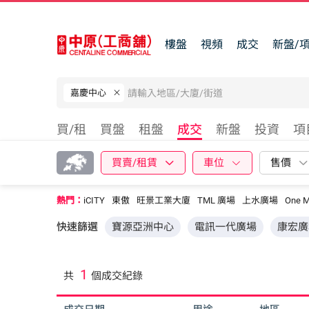
樓盤
視頻
成交
新盤/
嘉慶中心
買/租
買盤
租盤
成交
新盤
投資
項
買賣/租賃
車位
售價
熱門：
iCITY
東傲
旺景工業大廈
TML 廣場
上水廣場
One M
快速篩選
寶源亞洲中心
電訊一代廣場
康宏廣
1
共
個成交紀錄