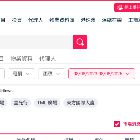
網上委
項目
投資
代理人
物業資料庫
港珠澳
潘總在線
工商
目
物業資料
代理人
租價
面積
08/08/2023-08/08/2026
idtown
場
星光行
TML 廣場
東方國際大廈
市場消