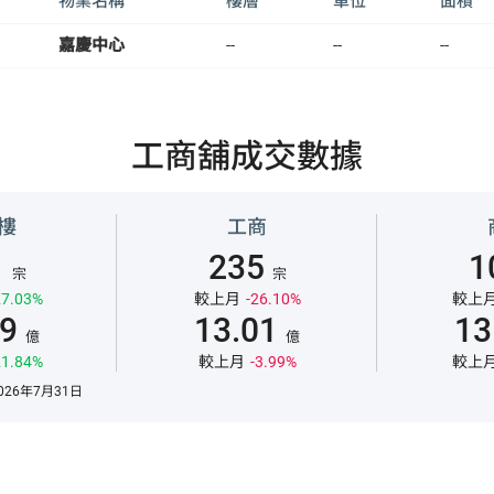
物業名稱
樓層
單位
面積
嘉慶中心
--
--
--
工商舖成交數據
樓
工商
1
235
1
宗
宗
7.03%
較上月
-26.10%
較上
59
13.01
13
億
億
1.84%
較上月
-3.99%
較上
26年7月31日