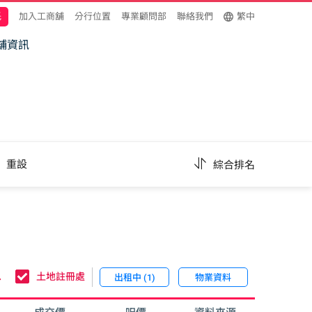
託
加入工商舖
分行位置
專業顧問部
聯絡我們
繁中
舖資訊
重設
綜合排名
息
土地註冊處
出租中 (1)
物業資料