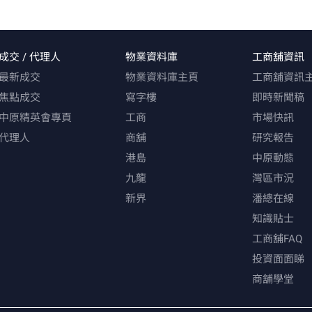
成交 / 代理人
物業資料庫
工商舖資訊
最新成交
物業資料庫主頁
工商舖資訊
焦點成交
寫字樓
即時新聞稿
中原精英會專頁
工商
市場快訊
代理人
商舖
研究報告
港島
中原動態
九龍
灣區市況
新界
潘總在線
知識貼士
工商舖FAQ
投資面面睇
商舖學堂