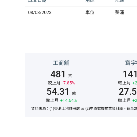
成交日期
用途
地區
08/08/2023
車位
葵涌
工商舖
寫字
481
14
宗
較上月
-7.85%
較上月
+2
54.31
27.
億
較上月
+14.64%
較上月
+2
資料來源：(1)香港土地註冊處 及 (2)中原數據物業資料庫。截至20