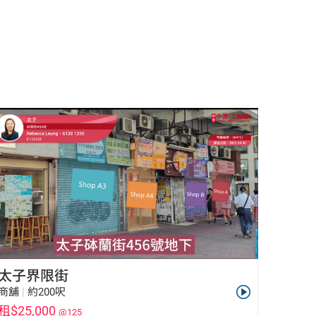
太子界限街
商舖
|
約200呎
租$25,000
@125