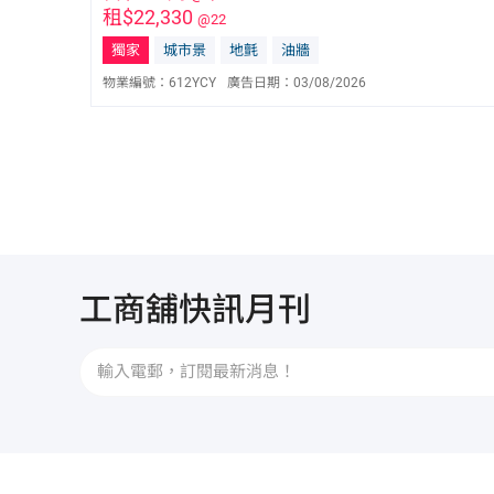
租$22,330
@22
獨家
城市景
地氈
油牆
物業編號：
612YCY
廣告日期：
03/08/2026
林美好 Queenie Lam
S-585669
9150 0659
工商舖快訊月刊