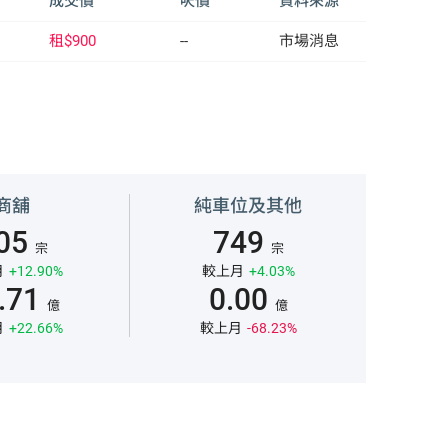
成交價
呎價
資料來源
租$900
--
市場消息
商舖
純車位及其他
05
749
宗
宗
月
+12.90%
較上月
+4.03%
.71
0.00
億
億
月
+22.66%
較上月
-68.23%