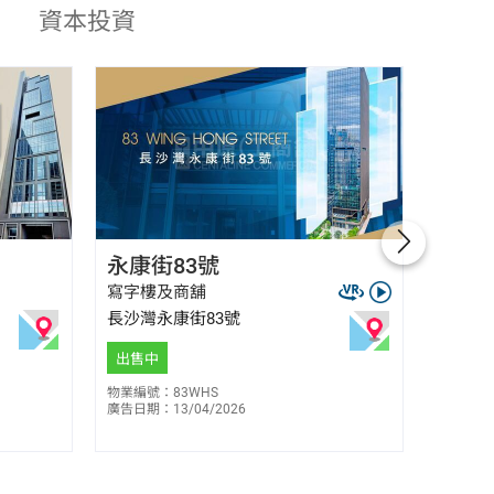
資本投資
馮潔玲 Elaine Fung
永康街83號
四洲
E-013430
6309 7033
寫字樓及商舖
寫字樓
長沙灣永康街83號
觀塘敬
$
3,7
售
出售中
出售中
物業編號：83WHS
廣告日期：13/04/2026
物業編號：
廣告日期：0