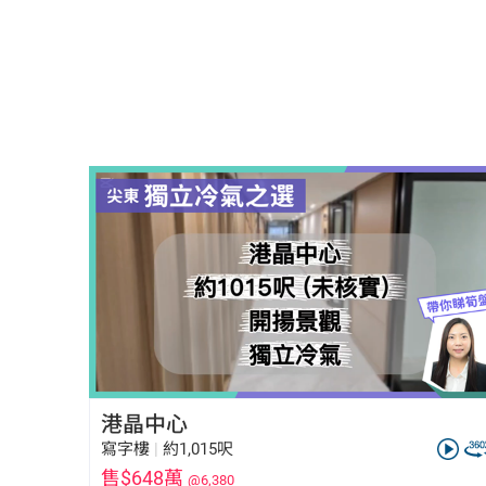
港晶中心
寫字樓
|
約1,015呎
售$648萬
@6,380