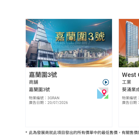
林彥釗 Colix Lam
嘉蘭圍3號
West 
E-259307
6308 0356
商舖
工業
嘉蘭圍3號
葵涌業成
物業編號：3GRAN
物業編號：
廣告日期：20/07/2026
廣告日期：1
*
此為發展商就此項目發出的所有價單中的最低售價，有關售價