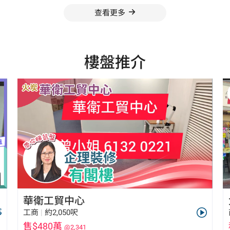
查看更多
樓盤推介
華衛工貿中心
工商
|
約2,050呎
售$480萬
@2,341