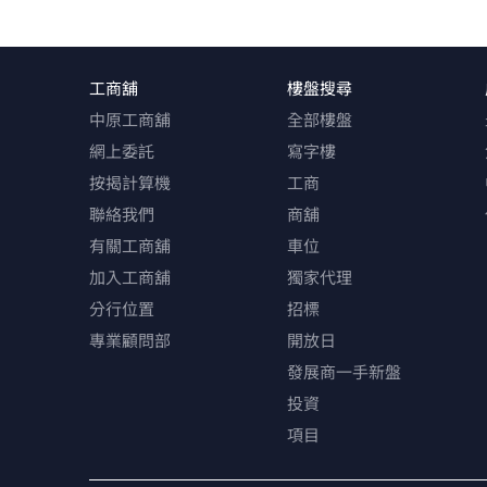
工商舖
樓盤搜尋
中原工商舖
全部樓盤
網上委託
寫字樓
按揭計算機
工商
聯絡我們
商舖
有關工商舖
車位
加入工商舖
獨家代理
分行位置
招標
專業顧問部
開放日
發展商一手新盤
投資
項目