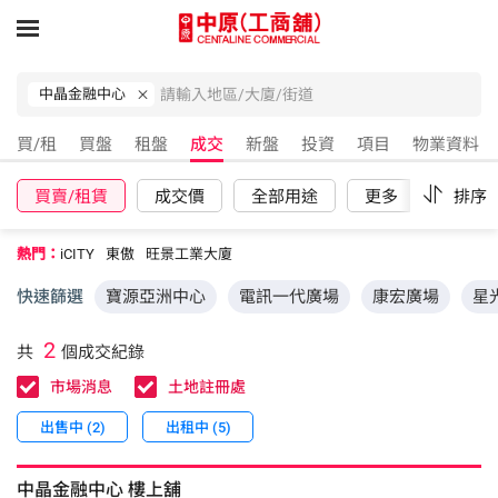
中晶金融中心
買/租
買盤
租盤
成交
新盤
投資
項目
物業資料
買賣/租賃
成交價
全部用途
更多
重設
排序
熱門：
iCITY
東傲
旺景工業大廈
快速篩選
寶源亞洲中心
電訊一代廣場
康宏廣場
星
2
共
個成交紀錄
市場消息
土地註冊處
出售中 (2)
出租中 (5)
中晶金融中心
樓上舖