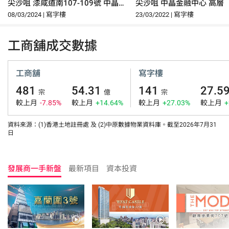
尖沙咀 漆咸道南107-109號 中晶
尖沙咀 中晶金融中心 高層
金融中心 15樓
08/03/2024 | 寫字樓
23/03/2022 | 寫字樓
工商舖成交數據
工商舖
寫字樓
481
54.31
141
27.5
宗
億
宗
較上月
-7.85%
較上月
+14.64%
較上月
+27.03%
較上月
+
資料來源：(1)香港土地註冊處 及 (2)中原數據物業資料庫。截至2026年7月31
日
發展商一手新盤
最新項目
資本投資