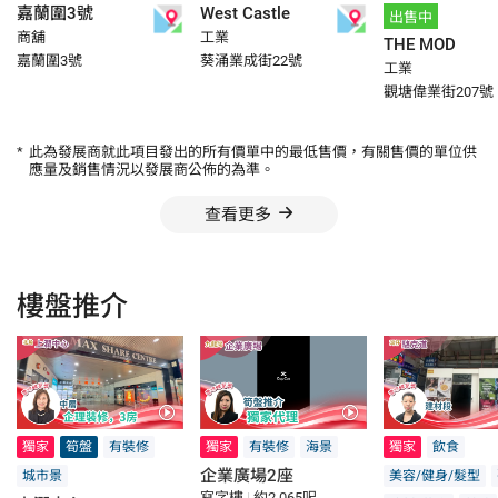
嘉蘭圍3號
West Castle
出售中
商舖
工業
THE MOD
嘉蘭圍3號
葵涌業成街22號
工業
觀塘偉業街207號
*
此為發展商就此項目發出的所有價單中的最低售價，有關售價的單位供
應量及銷售情況以發展商公佈的為準。
查看更多
樓盤推介
獨家
筍盤
有裝修
獨家
有裝修
海景
獨家
飲食
企業廣場2座
城市景
美容/健身/髮型
寫字樓
|
約2,065呎