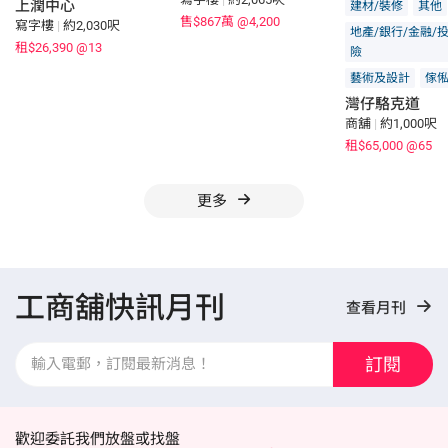
上潤中心
建材/裝修
其他
售$867萬
@4,200
寫字樓
|
約2,030呎
地產/銀行/金融/
租$26,390
@13
險
藝術及設計
傢俬
灣仔駱克道
商舖
|
約1,000呎
租$65,000
@65
更多
工商舖快訊月刊
查看月刊
訂閱
歡迎委託我們放盤或找盤